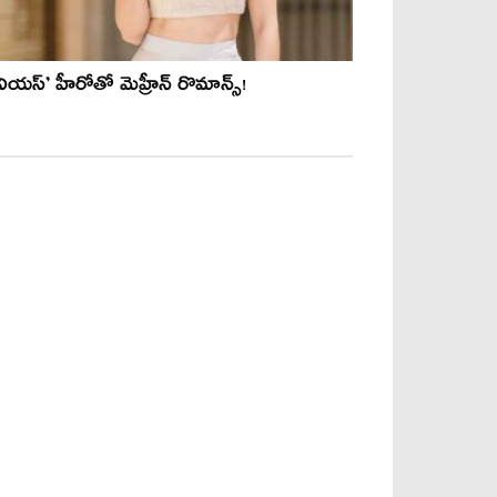
నియస్’ హీరోతో మెహ్రీన్ రొమాన్స్!