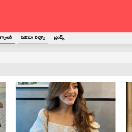
్యాలరీ
సినిమా రివ్యూ
ట్రెండ్స్