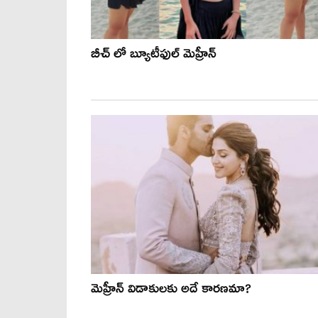
బీచ్ లో బ్యూటీఫుల్ మెహ్రీన్
మెహ్రీన్ విడాకులకు అదే కార‌ణ‌మా?