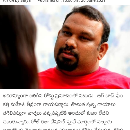
Article by
Satya
Published on: 10:06 pm, 26 June 2021
అనూహ్యంగా జరిగిన రోడ్డు ప్రమాదంలో నటుడు.. బిగ్ బాస్ ఫేం
కత్తి మహేశ్ తీవ్రంగా గాయపడ్డారు. తొలుత స్వల్ప గాయాలు
తగిలినట్లుగా వార్తలు వచ్చినప్పటికి అందులో నిజం లేదని
చెబుతున్నారు. కోల్ కతా నేషనల్ హైవే మార్గంలో నెల్లూరు