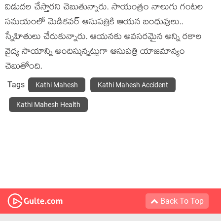
విడుదల చేస్తారని చెబుతున్నారు. సాయంత్రం నాలుగు గంటల
సమయంలో మెడికవర్ ఆసుపత్రికి ఆయన బంధువులు..
స్నేహితులు చేరుకున్నారు. ఆయనకు అవసరమైన అన్ని రకాల
వైద్య సాయాన్ని అందిస్తున్నట్లుగా ఆసుపత్రి యాజమాన్యం
చెబుతోంది.
Tags
Kathi Mahesh
Kathi Mahesh Accident
Kathi Mahesh Health
Back To Top