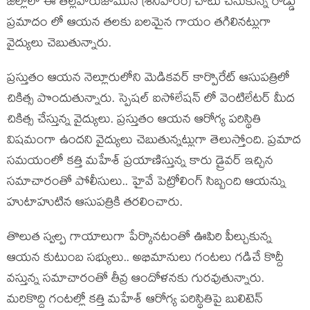
జిల్లాలో ఈ తెల్లవారుజామున (శనివారం) చోటు చేసుకున్న రోడ్డు
ప్రమాదం లో ఆయన తలకు బలమైన గాయం తగిలినట్లుగా
వైద్యులు చెబుతున్నారు.
ప్రస్తుతం ఆయన నెల్లూరులోని మెడికవర్ కార్పొరేట్ ఆసుపత్రిలో
చికిత్స పొందుతున్నారు. స్పెషల్ ఐసోలేషన్ లో వెంటిలేటర్ మీద
చికిత్స చేస్తున్న వైద్యులు. ప్రస్తుతం ఆయన ఆరోగ్య పరిస్థితి
విషమంగా ఉందని వైద్యులు చెబుతున్నట్లుగా తెలుస్తోంది. ప్రమాద
సమయంలో కత్తి మహేశ్ ప్రయాణిస్తున్న కారు డ్రైవర్ ఇచ్చిన
సమాచారంతో పోలీసులు.. హైవే పెట్రోలింగ్ సిబ్బంది ఆయన్ను
హుటాహుటిన ఆసుపత్రికి తరలించారు.
తొలుత స్వల్ప గాయాలుగా పేర్కొనటంతో ఊపిరి పీల్చుకున్న
ఆయన కుటుంబ సభ్యులు.. అభిమానులు గంటలు గడిచే కొద్దీ
వస్తున్న సమాచారంతో తీవ్ర ఆందోళనకు గురవుతున్నారు.
మరికొద్ది గంటల్లో కత్తి మహేశ్ ఆరోగ్య పరిస్థితిపై బులిటెన్