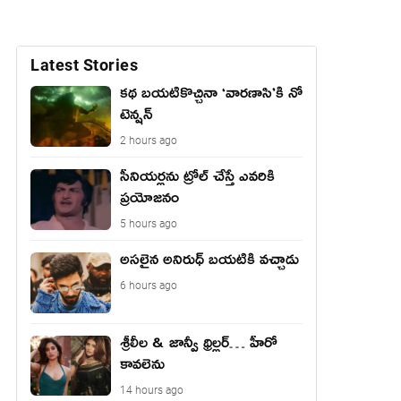
Latest Stories
కథ బయటికొచ్చినా ‘వారణాసి’కి నో
టెన్షన్
2 hours ago
సీనియర్లను ట్రోల్ చేస్తే ఎవరికి
ప్రయోజనం
5 hours ago
అసలైన అనిరుధ్ బయటికి వచ్చాడు
6 hours ago
శ్రీలీల & జాన్వీ థ్రిల్లర్… హీరో
కావలెను
14 hours ago