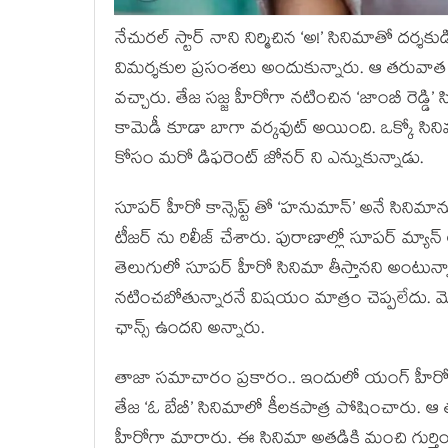
నేచురల్ స్టార్ నాని నిర్మిచిన ‘అ!’ సినిమాతో దర
విమర్శకుల ప్రసంశలు అందుకున్నారు. ఆ తరువాత ‘కల్
వచ్చారు. తేజ సజ్జ హీరోగా నటించిన ‘జాంబీ రెడ్డి
కామెడీ కూడా బాగా వర్కవుట్ అయింది. ఒక్కో సినిమ
కోసం మరో డిఫరెంట్ జోనర్ ని ఎన్నుకున్నాడు.
సూపర్ హీరో కాన్సెప్ట్ తో ‘హనుమాన్’ అనే సినిమాను
టీజర్ ను రిలీజ్ చేశారు. పురాణాల్లో సూపర్ మ్యాన్
తెలుగులో సూపర్ హీరో సినిమా తీస్తానని అంటున్
నటించబోతున్నారనే విషయం మాత్రం చెప్పలేదు. 
ఛాన్స్ ఉందని అన్నారు.
తాజా సమాచారం ప్రకారం.. ఇందులో యంగ్ హీరో తేజ సజ
తేజ ‘ఓ బేబీ’ సినిమాలో కీలకపాత్ర పోషించారు. ఆ తర
హీరోగా మారారు. ఈ సినిమా అతడికి మంచి గుర్తింప