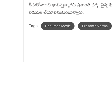
తీసుకోవాలని భావిస్తున్నారట ప్రశాంత్ వర్మ. సైన్
విడుదల చేయాలనుకుంటున్నారు.
Tags
Hanuman Movie
Prasanth Varma