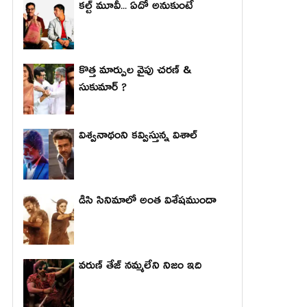
కల్ట్ మూవీ... ఏదో అనుకుంటే
కొత్త మార్పుల వైపు చరణ్ &
సుకుమార్ ?
విశ్వనాథంని కవ్విస్తున్న విశాల్
డిసి సినిమాలో అంత విశేషముందా
వరుణ్ తేజ్ నమ్మలేని నిజం ఇది