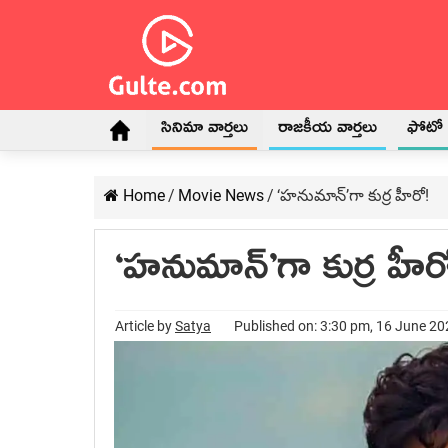
సినిమా వార్తలు
రాజకీయ వార్తలు
ఫోటో గ
Home
/
Movie News
/
‘హనుమాన్’గా కుర్ర హీరో!
‘హనుమాన్’గా కుర్ర హీర
Article by
Satya
Published on: 3:30 pm, 16 June 2