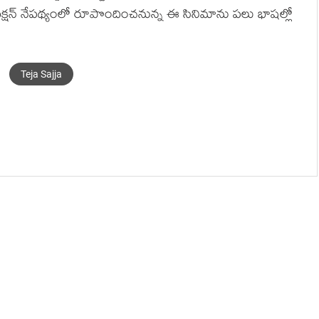
స్ ఫిక్షన్ నేపథ్యంలో రూపొందించనున్న ఈ సినిమాను పలు భాషల్లో
Teja Sajja