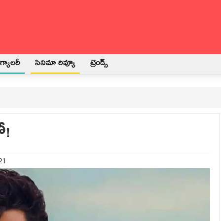
్యాలరీ
సినిమా రివ్యూ
ట్రెండ్స్
ో!
021