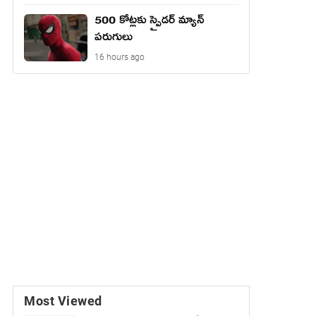
500 కోట్లకు స్పైడర్ మ్యాన్
పరుగులు
16 hours ago
Most Viewed