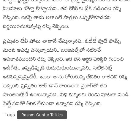
బోల్డ్ క్యారెక్టర్లే ఇచ్చారని.. దీంతో పాత్రల్లో వైవిధ్యం లేక తాను చేసిన
సినిమాలు బోల్తా కొట్టాయని.. తన కెరీర్‌కు బ్రేక్ పడిందని రష్మి
చెప్పింది. ఇకపై తాను అలాంటి పాత్రలు ఒప్పుకోకూడదని
నిర్ణయించుకున్నట్లు రష్మి చెప్పింది.
ప్రస్తుతం టీవీ షోలు చాలానే చేస్తున్నానని.. ఓటీటీ ఫ్లాట్ ఫామ్స్
నుంచి ఆఫర్లు వస్తున్నాయని.. ఒరిజినల్స్‌లో నటించే
అవకాశముందని రష్మి చెప్పింది. ఇక తన ఆర్థిక పరిస్థితి గురించి
అడిగితే.. ఇప్పుడిప్పుడే కుదురుకుంటున్నానని.. సెటిలైనట్లే
అనిపిస్తున్నప్పటికీ.. ఇంకా తాను కోరుకున్న జీవితం రాలేదని రష్మి
చెప్పింది. ప్రస్తుతం లాక్ డౌన్ కారణంగా వైజాగ్‌తో తన
సొంతింట్లోనే ఉంటున్నానని.. వీధి కుక్కలకు రెండు పూటలా వండి
పెట్టే పనితో తీరిక లేకుండా ఉన్నానని రష్మి చెప్పింది.
Tags
Rashmi Guntur Talkies