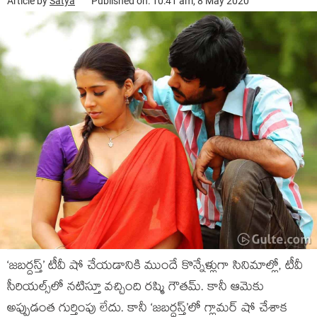
Article by
Satya
Published on: 10:41 am, 8 May 2020
‘జబర్దస్త్’ టీవీ షో చేయడానికి ముందే కొన్నేళ్లుగా సినిమాల్లో, టీవీ
సీరియల్స్‌లో నటిస్తూ వచ్చింది రష్మి గౌతమ్. కానీ ఆమెకు
అప్పుడంత గుర్తింపు లేదు. కానీ ‘జబర్దస్త్’లో గ్లామర్ షో చేశాక