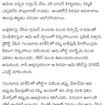
ఆమెకు వచ్చిన గుర్తింపే వేరు. షో సూపర్ హిట్టవడం, రష్మికి
ఎక్కడలేని పాపులారిటీ రావడం.. అంతలోనే సినిమా అవకాశాలు
తలుపు తట్టడం చకచకా జరిగిపోయాయి.
బుల్లితెరపై చేసిన గ్లామర్ విందుకు మంచి రెస్పాన్స్ రావడంతో
వెండితెరపైనా ఆమె అదే స్థాయిలో రెచ్చిపోయింది. ప్రవీణ్ సత్తారు
డైెెరెక్ట్ చేసిన ‘గుంటూరు టాకీస్’లో రష్మి బాలీవుడ్ హీరోయిన్లకు
దీటుగా రెచ్చిపోయి నటించింది. ఆమె బోల్డ్ యాక్ట్స్‌కు మంచి
ఫలితం ఉంటుందని.. కెరీర్ మంచి ఊపందుకుంటుందని
అనుకుంది. కానీ ఆశ్చర్యకరంగా ఆ సినిమా ఆమె కెరీర్‌పై నెగెటివ్
ఎఫెక్ట్ చూపించింది.
‘గుంటూరు టాకీస్’లో బోల్డ్‌గా నటించి తప్పు చేశానేమో అని
ఇప్పుడు ఫీలవుతోంది రష్మి. అందులో తన పాత్ర చూసి ఫిలిం
మేకర్స్‌లో తప్పుడు అభిప్రాయం కలిగిందని.. వరుసగా అలాంటి