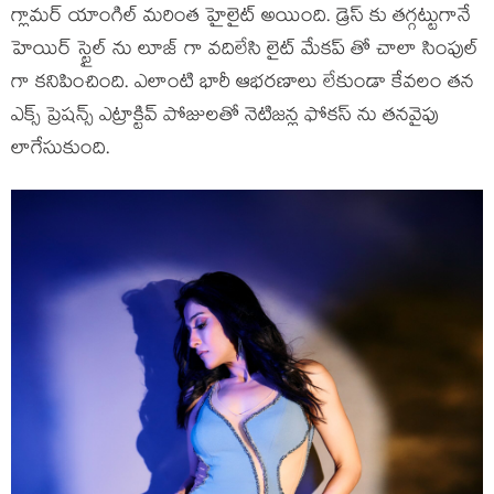
గ్లామర్ యాంగిల్ మరింత హైలైట్ అయింది. డ్రెస్ కు తగ్గట్టుగానే
హెయిర్ స్టైల్ ను లూజ్ గా వదిలేసి లైట్ మేకప్ తో చాలా సింపుల్
గా కనిపించింది. ఎలాంటి భారీ ఆభరణాలు లేకుండా కేవలం తన
ఎక్స్ ప్రెషన్స్ ఎట్రాక్టివ్ పోజులతో నెటిజన్ల ఫోకస్ ను తనవైపు
లాగేసుకుంది.