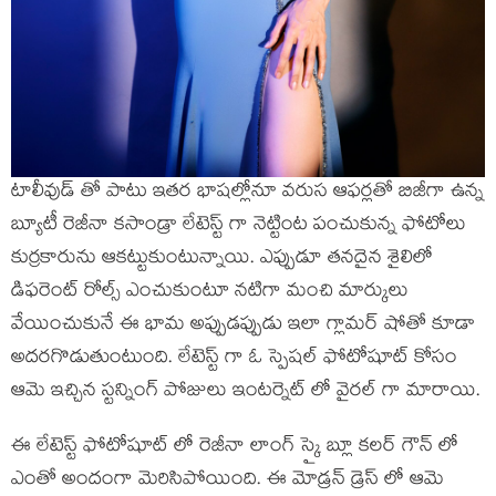
టాలీవుడ్ తో పాటు ఇతర భాషల్లోనూ వరుస ఆఫర్లతో బిజీగా ఉన్న
బ్యూటీ రెజీనా కసాండ్రా లేటెస్ట్ గా నెట్టింట పంచుకున్న ఫోటోలు
కుర్రకారును ఆకట్టుకుంటున్నాయి. ఎప్పుడూ తనదైన శైలిలో
డిఫరెంట్ రోల్స్ ఎంచుకుంటూ నటిగా మంచి మార్కులు
వేయించుకునే ఈ భామ అప్పుడప్పుడు ఇలా గ్లామర్ షోతో కూడా
అదరగొడుతుంటుంది. లేటెస్ట్ గా ఓ స్పెషల్ ఫోటోషూట్ కోసం
ఆమె ఇచ్చిన స్టన్నింగ్ పోజులు ఇంటర్నెట్ లో వైరల్ గా మారాయి.
ఈ లేటెస్ట్ ఫోటోషూట్ లో రెజీనా లాంగ్ స్కై బ్లూ కలర్ గౌన్ లో
ఎంతో అందంగా మెరిసిపోయింది. ఈ మోడ్రన్ డ్రెస్ లో ఆమె