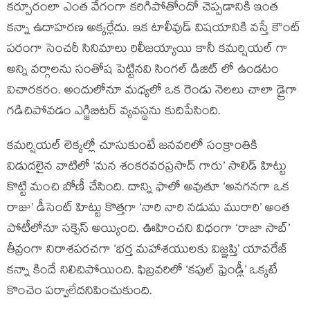
కర్పూరంలా ఎంత వేగంగా కరిగిపోతోందో చెప్పడానికి ఇంత
కన్నా ఉదాహరణ అక్కర్లేదు. ఇక టాలీవుడ్ విషయానికి వస్తే కౌంట్
పరంగా సెంచరీ సినిమాలు రిలీజయ్యాయి కానీ కమర్షియల్ గా
అన్ని వర్గాలను సంతోష పెట్టినవి సింగల్ డిజిట్ లో ఉండటం
విచారకరం. అందులోనూ మధ్యలో ఒక రెండు నెలలు చాలా డ్రైగా
గడిచిపోవడం ఎగ్జిబిటర్ వ్యవస్థను కుదిపేసింది.
కమర్షియల్ లెక్కల్లో చూసుకుంటే జనవరిలో సంక్రాంతికి
విడుదలైన వాటిలో ‘మన శంకరవరప్రసాద్ గారు’ సాలిడ్ హిట్టు
కొట్టి మంచి బోణీ చేసింది. దాన్ని ఫాలో అవుతూ ‘అనగనగా ఒక
రాజు’ డీసెంట్ హిట్టు కొత్తగా ‘నారి నారి నడుమ మురారి’ అంత
పోటీలోనూ సక్సెస్ అయ్యింది. ఊహించని విధంగా ‘రాజా సాబ్’
తీవ్రంగా నిరాశపరచగా ‘భర్త మహాశయులకు విజ్ఞప్తి’ యావరేజ్
కన్నా కిందే నిలిచిపోయింది. ఫిబ్రవరిలో ‘కపుల్ ఫ్రెండ్లీ’ ఒక్కటే
కొంచెం పర్వాలేదనిపించుకుంది.