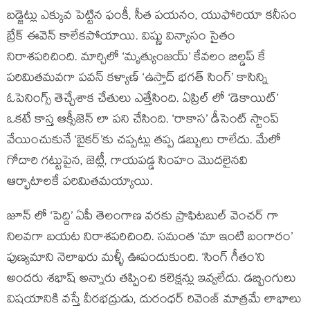
బడ్జెట్లు ఎక్కువ పెట్టిన ఫంకీ, సీత పయనం, యుఫోరియా కనీసం
బ్రేక్ ఈవెన్ కాలేకపోయాయి. విష్ణు విన్యాసం సైతం
నిరాశపరిచింది. మార్చిలో ‘మృత్యుంజయ్’ కేవలం బిల్డప్ కే
పరిమితమవగా పవన్ కళ్యాణ్ ‘ఉస్తాద్ భగత్ సింగ్’ కాసిన్ని
ఓపెనింగ్స్ తెచ్చేశాక చేతులు ఎత్తేసింది. ఏప్రిల్ లో ‘డెకాయిట్’
ఒకటే కాస్త ఆక్సీజెన్ లా పని చేసింది. ‘రాకాస’ డీసెంట్ స్టాంప్
వేయించుకునే ‘బైకర్’కు చప్పట్లు తప్ప డబ్బులు రాలేదు. మేలో
గోదారి గట్టుపైన, జెట్లీ, గాయపడ్డ సింహం మొదలైనవి
ఆర్భాటాలకే పరిమితమయ్యాయి.
జూన్ లో ‘పెద్ది’ ఏపీ తెలంగాణ వరకు ప్రాఫిటబుల్ వెంచర్ గా
నిలవగా బయట నిరాశపరిచింది. సమంత ‘మా ఇంటి బంగారం’
పుణ్యమాని నెలాఖరు మళ్ళీ ఊపందుకుంది. ‘సింగ్ గీతం’ని
అందరు శభాష్ అన్నారు తప్పించి కలెక్షన్లు ఇవ్వలేదు. డబ్బింగులు
విషయానికి వస్తే వీరభద్రుడు, దురంధర్ రివెంజ్ మాత్రమే లాభాలు