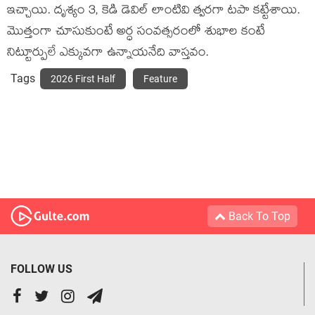
ఇచ్చాయి. దృశ్యం 3, కెడి డెవిల్ లాంటివి త్వరగా టపా కట్టేశాయి.
మొత్తంగా చూసుకుంటే అర్ధ సంవత్సరంలో శుభాల కంటే
నిట్టూర్పులే ఎక్కువగా ఉన్నాయనేది వాస్తవం.
Tags
2026 First Half
Feature
Back To Top
FOLLOW US