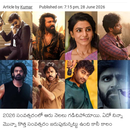
Article by
Kumar
Published on: 7:15 pm, 28 June 2026
2026 సంవత్సరంలో ఆరు నెలలు గడిచిపోయాయి. ఏదో నిన్నా
మొన్నా కొత్త సంవత్సరం జరుపుకున్నట్టు ఉంది కానీ కాలం