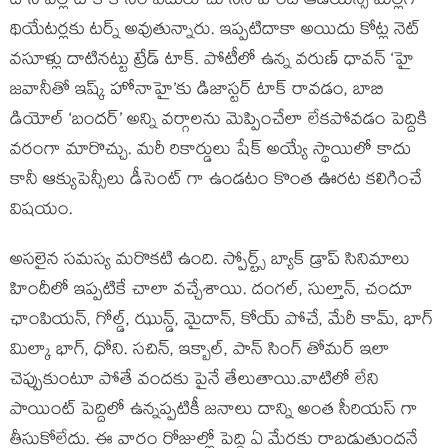
దాని వల్ల టాక్ కోసం ఎదురు చూసిన హిందీ ఆడియన్స్ మెల్లగా
థియేటర్లకు టర్న్ అవుతున్నారు. ఇప్పటిదాకా అయిదు కోట్ల నెట్
వసూళ్లు దాటినట్టు ట్రేడ్ టాక్. పోటీలో ఉన్న వరుణ్ ధావన్ ‘హై
జవానీతో ఇష్క్ హోనాహై’కు డిజాస్టర్ టాక్ రావడం, బాబి
డియోల్ ‘బందర్’ అన్ని వర్గాలను మెప్పించేలా లేకపోవడం పెద్దికి
వరంగా మారొచ్చు. మరీ రికార్డులు షేక్ అయ్యే స్థాయిలో కాదు
కానీ ఆక్యుపెన్సీలు డీసెంట్ గా ఉండటం కొంత ఊరట కలిగించే
విషయం.
అసలైన సమస్య మరొకటి ఉంది. స్పోర్ట్స్ బ్యాక్ డ్రాప్ సినిమాలు
హిందీలో ఇప్పటికే చాలా వచ్చేశాయి. దంగల్, సుల్తాన్, చందూ
ఛాంపియన్, గోల్డ్, ఝున్డ్, మైదాన్, కోయ్ పోచే, మేరీ కామ్, భాగ్
మిల్కా భాగ్, ధోని. సచిన్, ఇక్బాల్, పాన్ సింగ్ తోమర్ ఇలా
చెప్పుకుంటూ పోతే వందకు పైనే తేలుతాయి.వాటిలో లేని
పాయింట్ పెద్దిలో ఉన్నప్పటికీ జనాలు దాన్ని అంత సీరియస్ గా
తీసుకోలేదు. ఈ వారం రోజుల్లో పెద్ది ఏ మేరకు రాబడుతుందనే