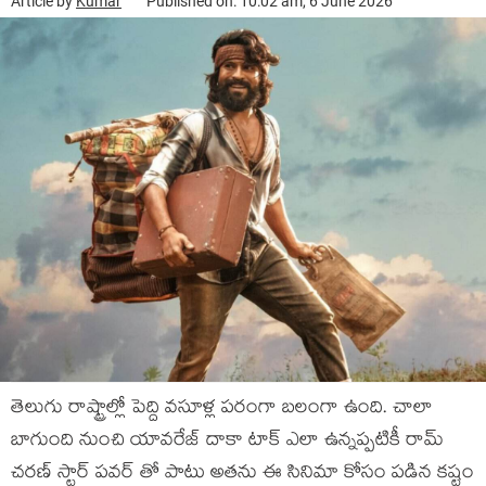
Article by
Kumar
Published on: 10:02 am, 6 June 2026
తెలుగు రాష్ట్రాల్లో పెద్ది వసూళ్ల పరంగా బలంగా ఉంది. చాలా
బాగుంది నుంచి యావరేజ్ దాకా టాక్ ఎలా ఉన్నప్పటికీ రామ్
చరణ్ స్టార్ పవర్ తో పాటు అతను ఈ సినిమా కోసం పడిన కష్టం