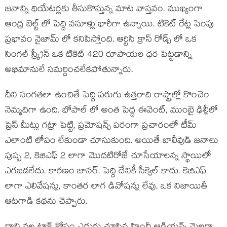
జనాన్ని థియేటర్లకు తీసుకొస్తున్న మాట వాస్తవం. ముఖ్యంగా
ఆంధ్ర బెల్ట్ లో పెద్ది వసూళ్లు భారీగా ఉన్నాయి. టికెట్ రేట్ల పెంపు
ప్రభావం నైజామ్ లో కనిపిస్తోంది. ఆర్టిసి క్రాస్ రోడ్స్ లో ఒక
సింగల్ స్క్రీన్ ఒక టికెట్ 420 రూపాయల ధర పెట్టడాన్ని
అభిమానులే సమర్ధించలేకపోతున్నారు.
దీని సంగతలా ఉంచితే పెద్ది పరుగు ఉత్తరాది రాష్ట్రాల్లో కొంచెం
నెమ్మదిగా ఉంది. భోపాల్ లో అంత పెద్ద ఈవెంట్, ముంబై ఢిల్లీలో
ప్రెస్ మీట్లు గట్రా పెట్టి, ప్రమోషన్స్ పరంగా ప్రచారంలో టీమ్
ఎలాంటి లోపం లేకుండా చూసుకుంది. అయితే బాలీవుడ్ జనాలు
పుష్ప 2, కెజిఎఫ్ 2 లాగా మొదటిరోజే చూసేయాలన్న స్థాయిలో
ఎగబడలేదు. కారణం జానర్. పెద్ది దేనికీ సీక్వెల్ కాదు. కెజిఎఫ్
లాగా ఎలివేషన్లు, కాంతర లాగ డివోషన్లు లేవు. ఒక నిజాయితీ
ఆటగాడి కథను చెప్పారు.