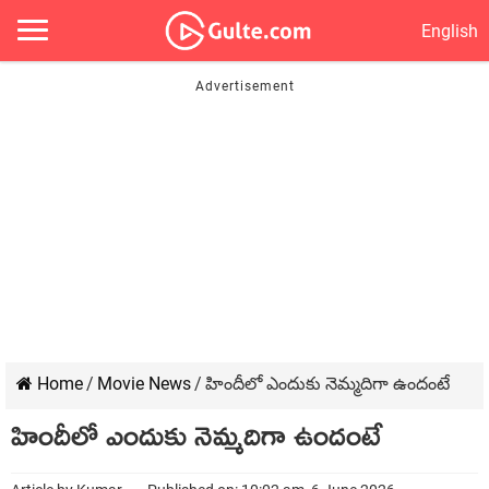
English
Home
/
Movie News
/
హిందీలో ఎందుకు నెమ్మదిగా ఉందంటే
హిందీలో ఎందుకు నెమ్మదిగా ఉందంటే