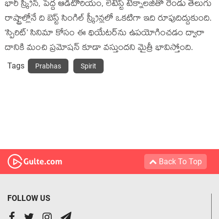
భారీ స్క్రీన్, పెద్ద ఆడిటోరియం, లేటెస్ట్ టెక్నాలజీతో రెండు తెలుగు
రాష్ట్రాల్లోనే ది బెస్ట్ సింగిల్ స్క్రీన్లలో ఒకటిగా ఇది రూపుదిద్దుకుంది.
‘స్పిరిట్’ సినిమా కోసం ఈ థియేటర్‌ను ఉపయోగించడం ద్వారా
దానికి మంచి ప్రమోషన్ కూడా వస్తుందని మైత్రీ భావిస్తోంది.
Tags
Prabhas
Spirit
Back To Top
FOLLOW US