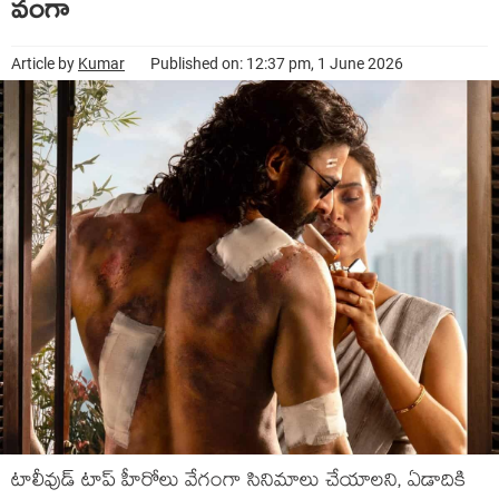
వంగా
Article by
Kumar
Published on: 12:37 pm, 1 June 2026
టాలీవుడ్ టాప్ హీరోలు వేగంగా సినిమాలు చేయాలని, ఏడాదికి