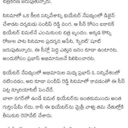
చిత్రీకరణ జరుపుతున్నారు.
సినిమాలో ఒక కీలక సన్నివేశాన్ని థియేటర్ నేపథ్యంలో డిజైన్
చేశాడట దర్శకుడు సందీప్ రెడ్డి వంగ. ఆ సీన్ కోసం ఐకానిక్
థియేటర్ విమల్‌నే ఎంచుకుంది చిత్ర బృందం. అక్కడ కొన్ని
రోజుల పాట సినిమాల ప్రదర్శన ఆపేసి, ‘స్పిరిట్’ షూట్
జరుపుతున్నారు. ఈ సీన్లో పెద్ద ఎత్తున జనం కూడా ఉంటారట.
అందుకోసం ప్రభాస్ అభిమానులనే పిలిపించారట.
థియేటర్ నేపథ్యంలో అభిమానుల మధ్య ప్రభాస్ ఓ సన్నివేశంలో
నటించడం, అది కూడా సందీప్ రెడ్డి సినిమాలో కావడంతో ఈ సీన్
పట్ల క్యూరియాసిటీ పెంచేదే.
బాలా నగర్‌లో ఉండే విమల్ థియేటర్‌కు ఇంతకుముందు అంత
గుర్తింపేమీ లేదు. కానీ ఈ థియేటర్‌ను మైత్రీ వాళ్లు తమ చేతుల్లోకి
తీసుకుని రెనొవేట్ చేశారు.