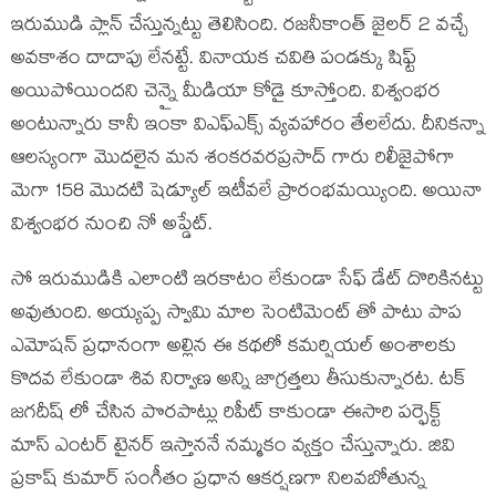
ఇరుముడి ప్లాన్ చేస్తున్నట్టు తెలిసింది. రజనీకాంత్ జైలర్ 2 వచ్చే
అవకాశం దాదాపు లేనట్టే. వినాయక చవితి పండక్కు షిఫ్ట్
అయిపోయిందని చెన్నై మీడియా కోడై కూస్తోంది. విశ్వంభర
అంటున్నారు కానీ ఇంకా విఎఫ్ఎక్స్ వ్యవహారం తేలలేదు. దీనికన్నా
ఆలస్యంగా మొదలైన మన శంకరవరప్రసాద్ గారు రిలీజైపోగా
మెగా 158 మొదటి షెడ్యూల్ ఇటీవలే ప్రారంభమయ్యింది. అయినా
విశ్వంభర నుంచి నో అప్డేట్.
సో ఇరుముడికి ఎలాంటి ఇరకాటం లేకుండా సేఫ్ డేట్ దొరికినట్టు
అవుతుంది. అయ్యప్ప స్వామి మాల సెంటిమెంట్ తో పాటు పాప
ఎమోషన్ ప్రధానంగా అల్లిన ఈ కథలో కమర్షియల్ అంశాలకు
కొదవ లేకుండా శివ నిర్వాణ అన్ని జాగ్రత్తలు తీసుకున్నారట. టక్
జగదీష్ లో చేసిన పొరపాట్లు రిపీట్ కాకుండా ఈసారి పర్ఫెక్ట్
మాస్ ఎంటర్ టైనర్ ఇస్తాననే నమ్మకం వ్యక్తం చేస్తున్నారు. జివి
ప్రకాష్ కుమార్ సంగీతం ప్రధాన ఆకర్షణగా నిలవబోతున్న