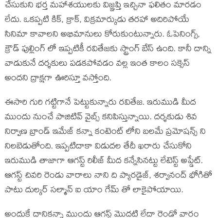
చేసుకుని భర్త మహాశయులకు విజ్ఞప్తి ఇచ్చినా ఫలితం మారడం
లేదు. ఒకప్పటి కిక్, క్రాక్, విక్రమార్కుడు తరహా అదిరిపోయే
సినిమా కావాలని అభిమానులు కోరుకుంటున్నారు. ఓపెనింగ్స్,
క్రౌడ్ పుల్లింగ్ లో ఇప్పటికీ రవితేజకు స్ట్రాంగ్ బేస్ ఉంది. కానీ దాన్ని
వాడుకునే దర్శకులు పడకపోవడం వల్ల ఇంత కాలం సక్సెస్
అందని ద్రాక్షగా ఊరిస్తూ వస్తోంది.
ఈసారి గురి గట్టిగానే పెట్టుకున్నారు రవితేజ. ఇరుముడి మీద
ముందు నుంచే పాజిటివ్ వైబ్స్ కనిపిస్తున్నాయి. దర్శకుడు శివ
నిర్వాణ బ్రాండ్ ఇమేజ్ కన్నా కంటెంట్ లోని బలమే ప్రమోషన్స్ ని
నిలబెడుతోంది. ఇప్పటిదాకా విడుదల తేదీ ఖరారు చేసుకోని
ఇరుముడి తాజాగా ఆగస్ట్ రిలీజ్ మీద కన్నేసినట్టు లేటెస్ట్ అప్డేట్.
ఆగస్ట్ చివరి రెండు వారాలు నాని ది ప్యారడైజ్, శర్వానంద్ భోగితో
పాటు దుల్కర్ సల్మాన్ ఐ యాం గేమ్ తో లాకైపోయాయి.
అందుకే దానికన్నా ముందు ఆగస్ట్ మొదటి లేదా రెండో వారం