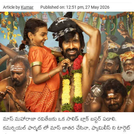
Article by
Kumar
Published on: 12:51 pm, 27 May 2026
మాస్ మహారాజా రవితేజకు ఒక సాలిడ్ బ్లాక్ బస్టర్ పడాలి.
కమర్షియల్ ఫార్మట్ లో మాస్ జాతర చేసినా, ఫ్యామిలీస్ ని టార్గెట్