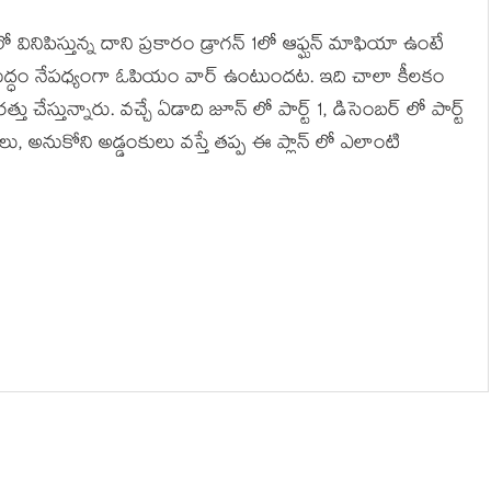
వినిపిస్తున్న దాని ప్రకారం డ్రాగన్ 1లో ఆఫ్ఘన్ మాఫియా ఉంటే
ుద్ధం నేపధ్యంగా ఓపియం వార్ ఉంటుందట. ఇది చాలా కీలకం
్తు చేస్తున్నారు. వచ్చే ఏడాది జూన్ లో పార్ట్ 1, డిసెంబర్ లో పార్ట్
, అనుకోని అడ్డంకులు వస్తే తప్ప ఈ ప్లాన్ లో ఎలాంటి