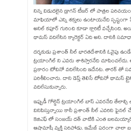
నిన్న విడుదలైన డ్రాగన్ టీజర్ లో పాత్రల పరిచయం,
మాఫియాలో ఎన్ని శక్తులు ఉంటాయనేది స్పష్టంగా పేర
అనిల్ కపూర్ గురించి కూడా క్లారిటీ వచ్చేసింది.
థామస్ వదిలేసిన క్యారెక్టర్ ఏది అని. దానికి సమా
దర్శకుడు ప్రశాంత్ నీల్ భారతదేశానికి ఓవైపు ఉండే
ట్రయాంగిల్ ని ఎవరు శాశిస్తారనేది చూపించలేదు
ప్రకారం టోవినో వదిలేసింది ఇదేనట. తారక్ తో స
పరిశీలించారు. దాని డెప్త్ తెలిసే టోవినో థామస్ ట్రై
వదిలేసుకున్నారు.
ఇప్పుడీ గోల్డెన్ ట్రయాంగిల్ బాస్ ఎవరనేది తేలాల్
వినిపిస్తున్నాయి కానీ ప్రశాంత్ నీల్ ఎవరిని ఫైనల్
కెజిఎఫ్ లో సంజయ్ దత్ వాటికి ఎంత బలమయ్యారో 
ఆషామాషీ వ్యక్తి సరిపోడు. ఇమేజ్ పరంగా చాలా 