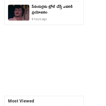
సీనియర్లను ట్రోల్ చేస్తే ఎవరికి
ప్రయోజనం
8 hours ago
Most Viewed