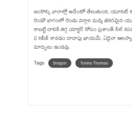
ఇంకొన్ని వారాల్లో అదేంటో తేలుతుంది. యూనిట్ లో 
రెండో భాగంలో రెండు వర్గాల మధ్య భీకరమైన య
కాబట్టి దానికి తగ్గ యాక్టర్ కోసం ప్రశాంత్ నీల్ కసరత
2 రిలీజ్ కావడం దాదాపు ఖాయమే. ఏదైనా ఆలస్యాలు
మార్పులు ఉండవు.
Tags
Dragon
Tovino Thomas