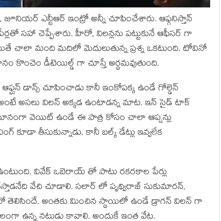
 జూనియర్ ఎన్టీఆర్ ఇంట్రో అన్నీ చూపించేశారు. ఆఫ్గనిస్తాన్
్లతో సహా చెప్పేశారు. హీరో, విలన్లను పట్టుకునే ఆఫీసర్ గా
 అయితే చాలా మంది మదిలో మెదులుతున్న ప్రశ్న ఒకటుంది. టోవినో
ధానం కొంచెం డీటెయిల్డ్ గా చూస్తే అర్థమవుతుంది.
 ఆఫ్ఘన్ డాన్స్ చూపించాడు కానీ ఇంకోపక్క ఉండే గోల్డెన్
. అంటే అసలు విలన్ అక్కడ ఉంటాడన్న మాట. ఇన్ సైడ్ టాక్
మానంగా వెయిట్ ఉండే ఈ పాత్ర కోసం చాలా ఆప్షన్లు
నింగ్ కూడా తీసుకున్నాడు. కానీ బల్క్ డేట్లు ఇవ్వలేక
సి ఉంటుంది. వివేక్ ఒబెరాయ్ తో పాటు రకరకాల పేర్లు
 చేస్తాడనేది వేచి చూడాలి. సలార్ లో పృథ్విరాజ్ సుకుమారన్,
తెలిసిందే. అంతకు మించిన స్థాయిలో ఉండే డ్రాగన్ విలన్ గా
బలంగా ఉన్న నటుడు కావాలి. అందుకే ఇంత వేట.