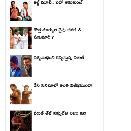
కల్ట్ మూవీ... ఏదో అనుకుంటే
కొత్త మార్పుల వైపు చరణ్ &
సుకుమార్ ?
విశ్వనాథంని కవ్విస్తున్న విశాల్
డిసి సినిమాలో అంత విశేషముందా
వరుణ్ తేజ్ నమ్మలేని నిజం ఇది