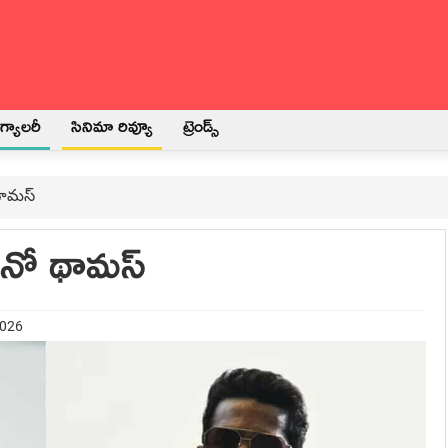
్యాలరీ
సినిమా రివ్యూ
ట్రెండ్స్
థామస్
ినో థామస్
2026