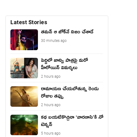
Latest Stories
తమన్ ఆ జోక్‌నే నిజం చేశాడే
30 minutes ago
పెద్దిలో జాన్వి పాత్రపై మరో
హీరోయిన్ విమర్శలు
2 hours ago
రామాయణ చేయబోతున్న రెండు
రోజుల తప్పు
2 hours ago
కథ బయటికొచ్చినా ‘వారణాసి’కి నో
టెన్షన్
5 hours ago