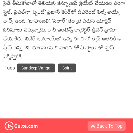
సైడ్ తీసుకోవాలో తెలియని కన్ఫ్యూజన్ క్రియేట్ చేయడం వంగా
స్టైల్. ఫైనల్‌గా ‘స్పిరిట్’ ప్రభాస్ కెరీర్‌లో డిఫరెంట్ ఫిల్మ్ అయ్యే
ఛాన్స్ ఉంది. ‘బాహుబలి’, ‘సలార్’ తర్వాత వరుస యాక్షన్
సినిమాలు చేస్తున్నాడు. కానీ ఇంటెన్స్ క్యారెక్టర్ డ్రివెన్ డ్రామా
చేయలేదు. వివేక్ ఒబెరాయ్‌తో ఉన్న ఈ ఈగో క్లాష్ అతనికి ఆ
స్పేస్ ఇస్తుంది. చూడాలి మరి పొగరుతో ఏ స్థాయిలో హైప్
ఎక్కిస్తారో..
Tags
Sandeep Vanga
Spirit
Back To Top