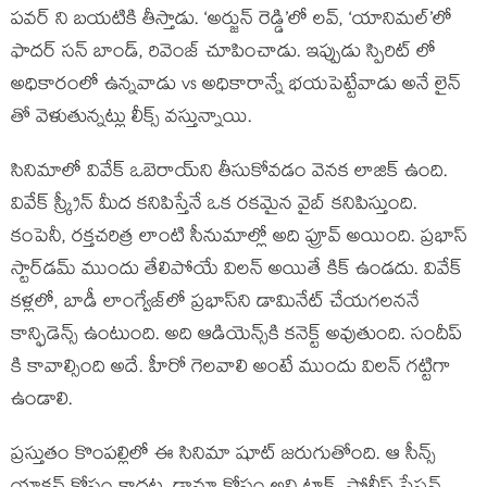
పవర్ ని బయటికి తీస్తాడు. ‘అర్జున్ రెడ్డి’లో లవ్, ‘యానిమల్’లో
ఫాదర్ సన్ బాండ్, రివెంజ్ చూపించాడు. ఇప్పుడు స్పిరిట్ లో
అధికారంలో ఉన్నవాడు vs అధికారాన్నే భయపెట్టేవాడు అనే లైన్
తో వెళుతున్నట్లు లీక్స్ వస్తున్నాయి.
సినిమాలో వివేక్ ఒబెరాయ్‌ని తీసుకోవడం వెనక లాజిక్ ఉంది.
వివేక్ స్క్రీన్ మీద కనిపిస్తేనే ఒక రకమైన వైబ్ కనిపిస్తుంది.
కంపెనీ, రక్తచరిత్ర లాంటి సీనుమాల్లో అది ప్రూవ్ అయింది. ప్రభాస్
స్టార్‌డమ్ ముందు తేలిపోయే విలన్ అయితే కిక్ ఉండదు. వివేక్
కళ్లలో, బాడీ లాంగ్వేజ్‌లో ప్రభాస్‌ని డామినేట్ చేయగలననే
కాన్ఫిడెన్స్ ఉంటుంది. అది ఆడియెన్స్‌కి కనెక్ట్ అవుతుంది. సందీప్
కి కావాల్సింది అదే. హీరో గెలవాలి అంటే ముందు విలన్ గట్టిగా
ఉండాలి.
ప్రస్తుతం కొంపల్లిలో ఈ సినిమా షూట్ జరుగుతోంది. ఆ సీన్స్