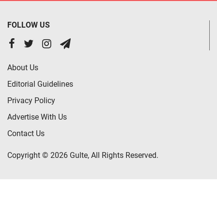
FOLLOW US
About Us
Editorial Guidelines
Privacy Policy
Advertise With Us
Contact Us
Copyright © 2026 Gulte, All Rights Reserved.