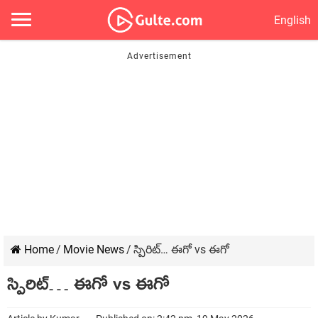
English
Home
/
Movie News
/
స్పిరిట్… ఈగో vs ఈగో
స్పిరిట్… ఈగో vs ఈగో