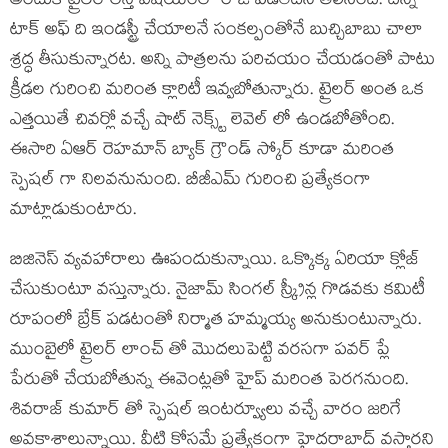
అందుకే ట్రైలర్ లెన్త్ విషయంలో రాజీ పడలేదని తెలిసింది. దీన్ని
టాక్ అఫ్ ది ఇండస్ట్రీ చేయాలనే సంకల్పంతోనే బుచ్చిబాబు చాలా
శ్రద్ధ తీసుకున్నారట. అన్ని పాత్రలను పరిచయం చేయడంతో పాటు
క్రీడల గురించి మరింత క్లారిటీ ఇవ్వబోతున్నారు. ట్రైలర్ అంత ఒక
ఎత్తయితే చివర్లో వచ్చే షాట్ నెక్స్ట్ లెవెల్ లో ఉండబోతోంది.
ఈసారి ఏఆర్ రెహమాన్ బ్యాక్ గ్రౌండ్ స్కోర్ కూడా మరింత
స్పెషల్ గా నిలవనునుంది. బీజీఎమ్ గురించి ప్రత్యేకంగా
మాట్లాడుకుంటారు.
బిజినెస్ వ్యవహారాలు ఊపందుకున్నాయి. ఒక్కొక్క ఏరియా క్లోజ్
చేసుకుంటూ వస్తున్నారు. నైజామ్ సింగల్ స్క్రీన్ల గొడవకు కమిటీ
రూపంలో బ్రేక్ పడటంతో నిర్మాత హమ్మయ్య అనుకుంటున్నారు.
ముంబైలో ట్రైలర్ లాంచ్ తో మొదలుపెట్టి వరసగా పవర్ ప్లే
పేరుతో చేయబోతున్న ఈవెంట్లతో హైప్ మరింత పెరగనుంది.
శివరాజ్ కుమార్ తో స్పెషల్ ఇంటర్వ్యూలు వచ్చే వారం జరిగే
అవకాశాలున్నాయి. వీటి కోసమే ప్రత్యేకంగా హైదరాబాద్ వస్తారని