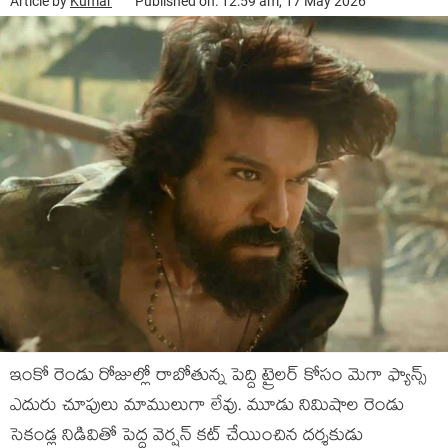
Article by
Kumar
Published on: 12:59 am, 17 May 2026
ఇంకో రెండు రోజుల్లో రాబోతున్న పెద్ది ట్రైలర్ కోసం మెగా ఫ్యాన్స్
ఎదురు చూపులు మాములుగా లేవు. మూడు నిమిషాల రెండు
సెకండ్ల నిడివితో పెద్ద వెర్షన్ కట్ చేయించిన దర్శకుడు