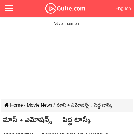
English
Home
/
Movie News
/
మాస్ + ఎమోషన్స్… పెద్ద టాస్కే
మాస్ + ఎమోషన్స్… పెద్ద టాస్కే