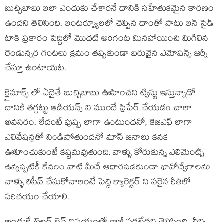
బుచ్చిబాబు ఇలా ఎందుకు చేశారనే దానికి సహేతుకమైన కారణం
ఉందని తెలిసింది. ఇంటర్వ్యూలలో చెప్పిన దాంతో పాటు ఇన్ సైడ్
టాక్ ప్రకారం పెద్దిలో మొదటి అరగంట మినహాయించి మిగిలిన
రెండున్నర గంటలు క్రమం తప్పకుండా బరువైన ఎమోషన్స్ జర్నీ
చేస్తూ ఉంటాయట.
క్లైమాక్స్ లో ఏదైతే బుచ్చిబాబు ఊహించని ట్విస్టు ఇస్తున్నాడో
దానికి తగ్గట్టు ఆడియన్స్ ని ముందే ప్రిపేర్ చేయడం చాలా
అవసరం. లేదంటే పుష్ప లాగా ఉంటుందనో, కెజిఎఫ్ లాగా
ఎలివేషన్లతో నిండిపోతుందనో మాస్ జనాలు కనక
ఊహించుకుంటే కష్టమవుతుంది. వాళ్ళు కోరుకున్న ఎలిమెంట్స్
ఉన్నప్పటికీ కేవలం వాటి మీదే ఆధారపడకుండా భావోద్వేగాలను
వాళ్ళు రిసీవ్ చేసుకోవాలంటే పెద్ది క్యారెక్టర్ ని సరైన రీతిలో
పరిచయం చేయాలి.