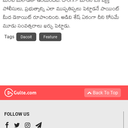
మంచి మెలోడీతో ఉంటుందట. దొంగగా మారిన ఒక వ్యక్తి
పోలీసులు, ప్రభుత్వాన్ని ఎలా ముప్పతిప్పలు పెట్టాడనే పాయింట్
మీద డెకాయిట్ రూపొందింది. అడివి శేష్ ఏకంగా దీని కోసమే
మూడు సంవత్సరాలు ఖర్చు పెట్టాడు.
Tags
Dacoit
Feature
Back To Top
FOLLOW US