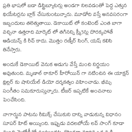
ప్రతి భాషలో బడా డిస్ట్రిబ్యూటర్లు అండగా నిలవడంతో పెద్ద ఎత్తున
థియేటర్లను బ్లాక్ చేసుకుంటున్నారు. మూడోది వస్తే అనవసరంగా
ఇబ్బందులు తలెత్తుతాయి. డెకాయిట్ లో కంటెంట్ ఎంత బాగా
వచ్చినా ఉత్తరాది మార్కెట్ లో తగినన్ని స్క్రీన్లు దొరక్కపోతే
ఆడియన్స్ కి రీచ్ కాదు. మొత్తం రణ్వీర్ సింగ్, యష్ కలిసి
తినేస్తారు.
అందుకే డెకాయిట్ వెనుక అడుగు వేస్తే మంచి నిర్ణయం
అవుతుంది. మృణాల్ ఠాకూర్ హీరోయిన్ గా నటించిన ఈ యాక్షన్
థ్రిల్లర్ కు షానియేల్ డియో దర్శకత్వం వహించాడు. భీమ్స
సంగీతం సమకూరుస్తున్నారు. టీజర్ ఇప్పటికే అంచనాలు
పెంచేసింది.
నాగార్జున పాటను రీమిక్స్ చేసుకుని దాన్ని వాడుకున్న విధానం
సూపర్ హిట్ అయ్యింది. ఇప్పుడు వదలబోయే లవ్ సాంగ్ కూడా