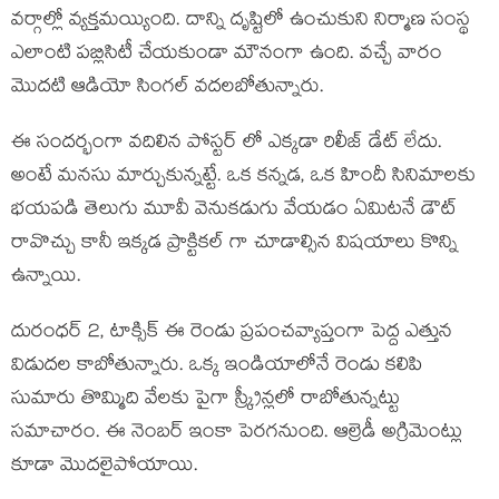
వర్గాల్లో వ్యక్తమయ్యింది. దాన్ని దృష్టిలో ఉంచుకుని నిర్మాణ సంస్థ
ఎలాంటి పబ్లిసిటీ చేయకుండా మౌనంగా ఉంది. వచ్చే వారం
మొదటి ఆడియో సింగల్ వదలబోతున్నారు.
ఈ సందర్భంగా వదిలిన పోస్టర్ లో ఎక్కడా రిలీజ్ డేట్ లేదు.
అంటే మనసు మార్చుకున్నట్టే. ఒక కన్నడ, ఒక హిందీ సినిమాలకు
భయపడి తెలుగు మూవీ వెనుకడుగు వేయడం ఏమిటనే డౌట్
రావొచ్చు కానీ ఇక్కడ ప్రాక్టికల్ గా చూడాల్సిన విషయాలు కొన్ని
ఉన్నాయి.
దురంధర్ 2, టాక్సిక్ ఈ రెండు ప్రపంచవ్యాప్తంగా పెద్ద ఎత్తున
విడుదల కాబోతున్నారు. ఒక్క ఇండియాలోనే రెండు కలిపి
సుమారు తొమ్మిది వేలకు పైగా స్క్రీన్లలో రాబోతున్నట్టు
సమాచారం. ఈ నెంబర్ ఇంకా పెరగనుంది. ఆల్రెడీ అగ్రిమెంట్లు
కూడా మొదలైపోయాయి.