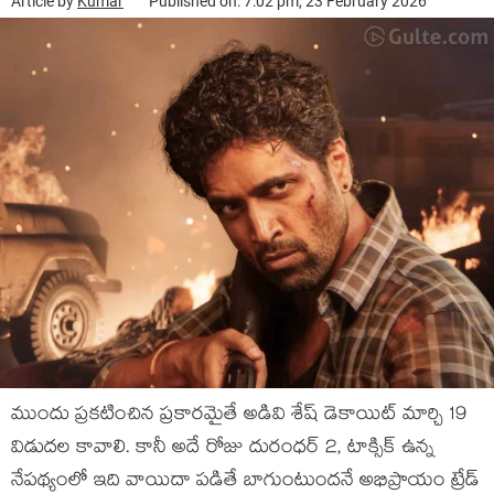
Article by
Kumar
Published on: 7:02 pm, 23 February 2026
ముందు ప్రకటించిన ప్రకారమైతే అడివి శేష్ డెకాయిట్ మార్చి 19
విడుదల కావాలి. కానీ అదే రోజు దురంధర్ 2, టాక్సిక్ ఉన్న
నేపథ్యంలో ఇది వాయిదా పడితే బాగుంటుందనే అభిప్రాయం ట్రేడ్