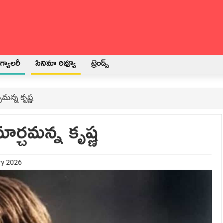
్యాలరీ
సినిమా రివ్యూ
ట్రెండ్స్
మన్న కృష్ణ
ర్చమన్న కృష్ణ
ry 2026