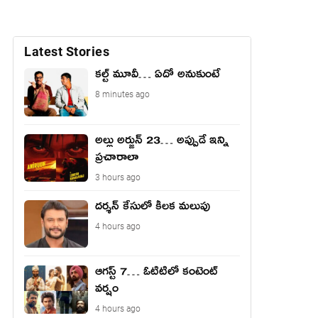
Latest Stories
కల్ట్ మూవీ… ఏదో అనుకుంటే
8 minutes ago
అల్లు అర్జున్ 23… అప్పుడే ఇన్ని
ప్రచారాలా
3 hours ago
దర్శన్ కేసులో కీలక మలుపు
4 hours ago
ఆగస్ట్ 7… ఓటిటిలో కంటెంట్
వర్షం
4 hours ago