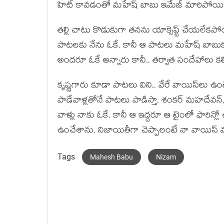
హిట్ కావడంతో మహేష్ బాబు ఇమేజ్ మారిపోయింద
తల్లి చాటు కొడుకుగా తనను యాక్సెప్ట్ చేయలే
పాటలకు నేను ఓకే. కానీ ఆ పాటలు మహేష్ బాబుకు 
అందరూ ఓకే అన్నారు కానీ.. తర్వాత సందేహాలు క
కృష్ణగారు కూడా పాటలు విని.. వేరే వాయిస్‌లు ఉ
పాడేవాళ్లతోనే పాటలు పాడిస్తా. శంకర్ మహదేవన
వాళ్లు నాకు ఓకే. కానీ ఆ ఇద్దరూ ఆ టైంలో ఫార
ఉంచేశాను. నిజాయితీగా చెప్పాలంటే నా వాయిస్‌ మహే
Tags
Mahesh Babu
Nizam