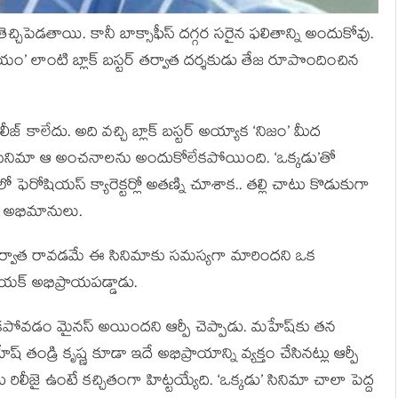
్చిపెడతాయి. కానీ బాక్సాఫీస్ దగ్గర సరైన ఫలితాన్ని అందుకోవు.
జయం’ లాంటి బ్లాక్ బస్టర్ తర్వాత దర్శకుడు తేజ రూపొందించిన
ీజ్ కాలేదు. అది వచ్చి బ్లాక్ బస్టర్ అయ్యాక ‘నిజం’ మీద
ఆ సినిమా ఆ అంచనాలను అందుకోలేకపోయింది. ‘ఒక్కడు’తో
ోషియస్ క్యారెక్టర్లో అతణ్ని చూశాక.. తల్లి చాటు కొడుకుగా
ు అభిమానులు.
’ తర్వాత రావడమే ఈ సినిమాకు సమస్యగా మారిందని ఒక
ాయక్ అభిప్రాయపడ్డాడు.
పోవడం మైనస్ అయిందని ఆర్పీ చెప్పాడు. మహేష్‌కు తన
ండ్రి కృష్ణ కూడా ఇదే అభిప్రాయాన్ని వ్యక్తం చేసినట్లు ఆర్పీ
రిలీజై ఉంటే కచ్చితంగా హిట్టయ్యేది. ‘ఒక్కడు’ సినిమా చాలా పెద్ద