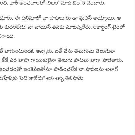
ి. భారీ అంచనాలతో ‘నిజం’ చూసి నిరాశ చెందారు.
కపోయారు. ఈ సినిమాలో నా పాటలు కూడా మైనస్ అయ్యాయి. ఆ
కుదరలేదు. నా వాయిస్ తనకు సూటవ్వలేదు. రికార్డింగ్ టైంలో
లిగాయి.
ంటే బాగుంటుందని అన్నారు. ఐతే నేను తెలుగును తెలుగులా
్, కేకే పర భాషా గాయకులైనా తెలుగు పాటలు బాగా పాడతారు.
ిన్లో ఉండడంతో ఇంకెవరితోనూ పాడించలేక నా పాటలను అలాగే
ష్‌కు సెట్ కాలేదు’’ అని ఆర్పీ తెలిపాడు.