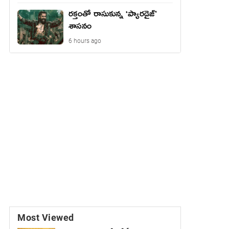
రక్తంతో రాసుకున్న ‘ప్యారడైజ్’
శాసనం
6 hours ago
Most Viewed