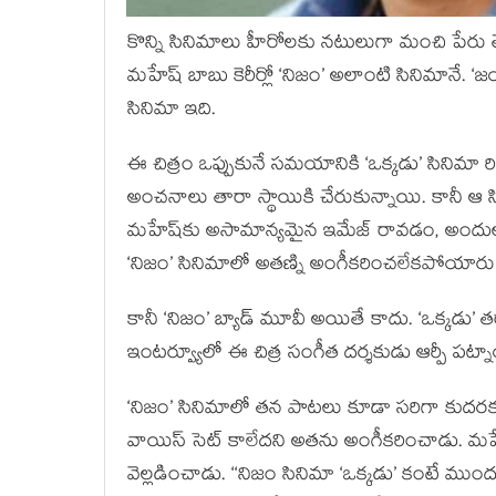
కొన్ని సినిమాలు హీరోలకు నటులుగా మంచి పేరు తెచ
మహేష్ బాబు కెరీర్లో ‘నిజం’ అలాంటి సినిమానే. ‘
సినిమా ఇది.
ఈ చిత్రం ఒప్పుకునే సమయానికి ‘ఒక్కడు’ సినిమా రిల
అంచనాలు తారా స్థాయికి చేరుకున్నాయి. కానీ 
మహేష్‌కు అసామాన్యమైన ఇమేజ్ రావడం, అందులో ఫెర
‘నిజం’ సినిమాలో అతణ్ని అంగీకరించలేకపోయార
కానీ ‘నిజం’ బ్యాడ్ మూవీ అయితే కాదు. ‘ఒక్కడు
ఇంటర్వ్యూలో ఈ చిత్ర సంగీత దర్శకుడు ఆర్పీ పట్న
‘నిజం’ సినిమాలో తన పాటలు కూడా సరిగా కుదరక
వాయిస్ సెట్ కాలేదని అతను అంగీకరించాడు. మహేష్ త
వెల్లడించాడు. ‘‘నిజం సినిమా ‘ఒక్కడు’ కంటే ముందు 