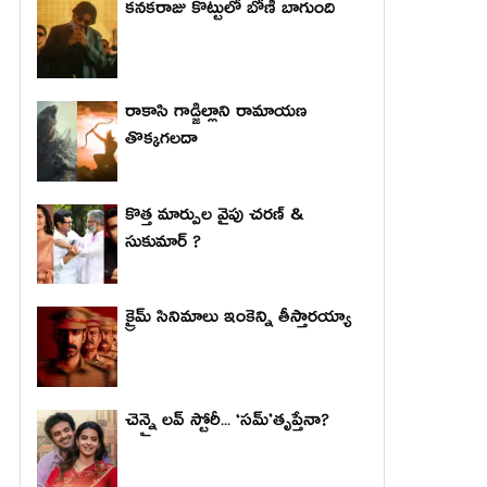
కనకరాజు కొట్టులో బోణీ బాగుంది
రాకాసి గాడ్జిల్లాని రామాయణ
తొక్కగలదా
కొత్త మార్పుల వైపు చరణ్ &
సుకుమార్ ?
క్రైమ్ సినిమాలు ఇంకెన్ని తీస్తారయ్యా
చెన్నై లవ్ స్టోరీ... ‘సమ్’తృప్తేనా?