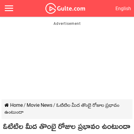
English
Home
/
Movie News
/
ఓటిటిల మీద తొంబై రోజుల ప్రభావం
ఉంటుందా
ఓటిటిల మీద తొంబై రోజుల ప్రభావం ఉంటుందా