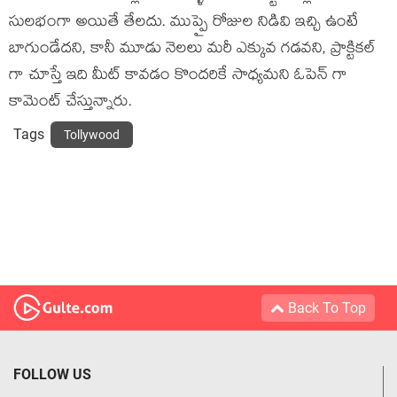
సులభంగా అయితే తేలదు. ముప్పై రోజుల నిడివి ఇచ్చి ఉంటే
బాగుండేదని, కానీ మూడు నెలలు మరీ ఎక్కువ గడవని, ప్రాక్టికల్
గా చూస్తే ఇది మీట్ కావడం కొందరికే సాధ్యమని ఓపెన్ గా
కామెంట్ చేస్తున్నారు.
Tags
Tollywood
Back To Top
FOLLOW US