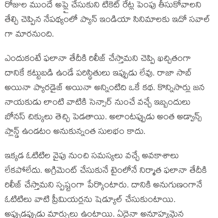
రోజుల ముందే అప్లై చేసుకుని టికెట్ రేట్ల పెంపు తీసుకోవాలని
తేల్చి చెప్పిన నేపథ్యంలో ప్యాన్ ఇండియా సినిమాలకు ఇదో సవాల్
గా మారనుంది.
ఎందుకంటే ఫలానా తేదీకి రిలీజ్ చేస్తామని చెప్పి ఖచ్చితంగా
దానికే కట్టుబడి ఉండే పరిస్థితులు ఇప్పుడు లేవు. రాజా సాబ్
అయినా ప్యారడైజ్ అయినా అన్నింటిది ఒకే కథ. కొన్నిసార్లు జన
నాయకుడు లాంటి వాటికి సెన్సార్ నుంచే వచ్చే ఇబ్బందులు
బోనస్ చిక్కులు తెచ్చి పెడతాయి. అలాంటప్పుడు అంత అడ్వాన్స్
ప్లాన్డ్ ఉండటం అనుకున్నంత సులభం కాదు.
ఇక్కడ ఓటిటిల వైపు నుంచి సమస్యలు వచ్చే అవకాశాలు
లేకపోలేదు. అగ్రిమెంట్ చేసుకునే టైంలోనే నిర్మాత ఫలానా తేదీకి
రిలీజ్ చేస్తామని స్పష్టంగా పేర్కొంటారు. దానికి అనుగుణంగానే
ఓటిటిలు వాటి ప్రీమియర్లను షెడ్యూల్ చేసుకుంటాయి.
అప్పుడప్పుడు మార్పులు ఉంటాయి. ఏదైనా అనూహ్యమైన