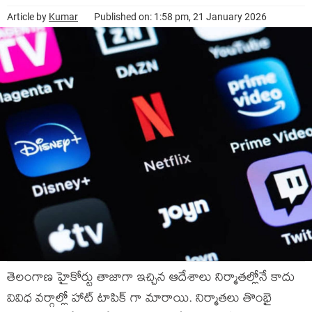
Article by
Kumar
Published on: 1:58 pm, 21 January 2026
తెలంగాణ హైకోర్టు తాజాగా ఇచ్చిన ఆదేశాలు నిర్మాతల్లోనే కాదు
వివిధ వర్గాల్లో హాట్ టాపిక్ గా మారాయి. నిర్మాతలు తొంభై