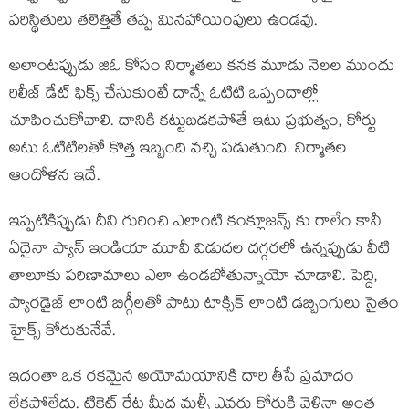
పరిస్థితులు తలెత్తితే తప్ప మినహాయింపులు ఉండవు.
అలాంటప్పుడు జిఓ కోసం నిర్మాతలు కనక మూడు నెలల ముందు
రిలీజ్ డేట్ ఫిక్స్ చేసుకుంటే దాన్నే ఓటిటి ఒప్పందాల్లో
చూపించుకోవాలి. దానికి కట్టుబడకపోతే ఇటు ప్రభుత్వం, కోర్టు
అటు ఓటిటిలతో కొత్త ఇబ్బంది వచ్చి పడుతుంది. నిర్మాతల
ఆందోళన ఇదే.
ఇప్పటికిప్పుడు దీని గురించి ఎలాంటి కంక్లూజన్స్ కు రాలేం కానీ
ఏదైనా ప్యాన్ ఇండియా మూవీ విడుదల దగ్గరలో ఉన్నప్పుడు వీటి
తాలూకు పరిణామాలు ఎలా ఉండబోతున్నాయో చూడాలి. పెద్ది,
ప్యారడైజ్ లాంటి బిగ్గీలతో పాటు టాక్సిక్ లాంటి డబ్బింగులు సైతం
హైక్స్ కోరుకునేవే.
ఇదంతా ఒక రకమైన అయోమయానికి దారి తీసే ప్రమాదం
లేకపోలేదు. టికెట్ రేట్ల మీద మళ్ళీ ఎవరు కోర్టుకి వెళ్లినా అంత