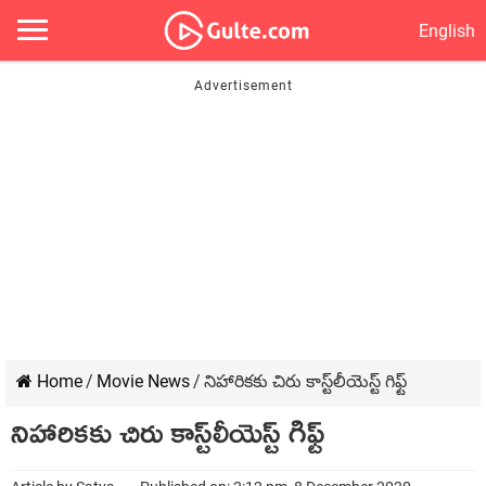
English
Home
/
Movie News
/
నిహారికకు చిరు కాస్ట్‌లీయెస్ట్ గిఫ్ట్
నిహారికకు చిరు కాస్ట్‌లీయెస్ట్ గిఫ్ట్