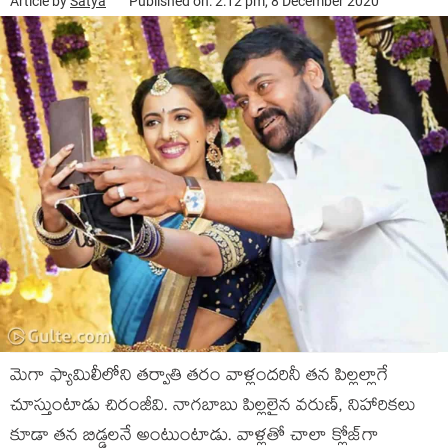
Article by
Satya
Published on: 2:12 pm, 8 December 2020
మెగా ఫ్యామిలీలోని తర్వాతి తరం వాళ్లందరినీ తన పిల్లల్లాగే
చూస్తుంటాడు చిరంజీవి. నాగబాబు పిల్లలైన వరుణ్, నిహారికలు
కూడా తన బిడ్డలనే అంటుంటాడు. వాళ్లతో చాలా క్లోజ్‌గా