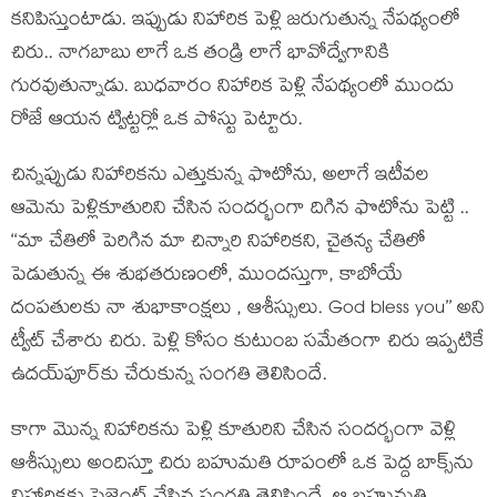
కనిపిస్తుంటాడు. ఇప్పుడు నిహారిక పెళ్లి జరుగుతున్న నేపథ్యంలో
చిరు.. నాగబాబు లాగే ఒక తండ్రి లాగే భావోద్వేగానికి
గురవుతున్నాడు. బుధవారం నిహారిక పెళ్లి నేపథ్యంలో ముందు
రోజే ఆయన ట్విట్టర్లో ఒక పోస్టు పెట్టారు.
చిన్నప్పుడు నిహారికను ఎత్తుకున్న ఫొటోను, అలాగే ఇటీవల
ఆమెను పెళ్లికూతురిని చేసిన సందర్భంగా దిగిన ఫొటోను పెట్టి ..
‘‘మా చేతిలో పెరిగిన మా చిన్నారి నిహారికని, చైతన్య చేతిలో
పెడుతున్న ఈ శుభతరుణంలో, ముందస్తుగా, కాబోయే
దంపతులకు నా శుభాకాంక్షలు , ఆశీస్సులు. God bless you’’ అని
ట్వీట్ చేశారు చిరు. పెళ్లి కోసం కుటుంబ సమేతంగా చిరు ఇప్పటికే
ఉదయ్‌పూర్‌కు చేరుకున్న సంగతి తెలిసిందే.
కాగా మొన్న నిహారికను పెళ్లి కూతురిని చేసిన సందర్భంగా వెళ్లి
ఆశీస్సులు అందిస్తూ చిరు బహుమతి రూపంలో ఒక పెద్ద బాక్స్‌ను