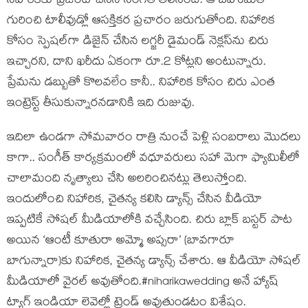
నిహారికకు ప్రెజెంట్ చేసిన సంగతి తెలిసిందే. ఆ బహుమతి
గురించి టాలీవుడ్లో ఆసక్తికర ప్రచారం జరుగుతోంది. నిహారిక
కోసం స్పెషల్‌గా డిజైన్ చేసిన లగ్జరీ డైమండ్ నెక్లస్‌ను చిరు
ఇచ్చారని, దాని ఖరీదు ఏకంగా రూ.2 కోట్లని అంటున్నారు.
ప్రేమను డబ్బుతో కొలవలేం కానీ.. నిహారిక కోసం చిరు ఎంత
ఇంట్రెస్ట్ తీసుకున్నారనడానికి ఇది రుజువు.
ఇదిలా ఉండగా సోమవారం రాత్రి నుంచే పెళ్లి సంబరాలు మొదలు
కాగా.. సంగీత్ కార్యక్రమంలో వధూవరులు సహా మెగా ఫ్యామిలీలో
చాలామంది నృత్యాలు చేసి అలరించినట్లు తెలుస్తోంది.
ఇందులోంచి నిహారిక, చైతన్య కలిసి డ్యాన్స్ చేసిన వీడియో
ఇప్పటికే సోషల్ మీడియాలోకి వచ్చేసింది. చిరు బ్లాక్ బస్టర్ పాట
అయిన ‘ఆంటీ కూతురా అమ్మో అప్సరా’ (బావగారూ
బాగున్నారా)కు నిహారిక, చైతన్య డ్యాన్స్ చేశారు. ఆ వీడియో సోషల్
మీడియాలో వైరల్ అవుతోంది.#niharikawedding అనే హ్యాష్
ట్యాగ్ ఇండియా లెవెల్లో ట్రెండ్ అవుతుండటం విశేషం.