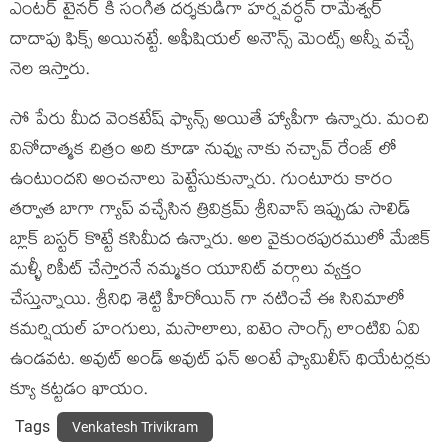
ఎంటర్ టైనర్ కి సంగీత దర్శకుడిగా హర్షవర్ధన్ రామేశ్వర్
దాదాపు ఫిక్స్ అయినట్టే. అఫీషియల్ అనౌన్స్ మెంట్స్ అన్నీ వచ్చే
నెల ఇస్తారు.
సో పేరు మీద వెంకటేష్ ఫ్యాన్స్ అయితే హ్యాపీగా ఉన్నారు. మంచి
వినోదాత్మక చిత్రం అది కూడా నువ్వు నాకు నచ్చావ్ రేంజ్ లో
ఉంటుందని అంచనాలు పెట్టేసుకున్నారు. గుంటూరు కారం
తర్వాత బాగా గ్యాప్ వచ్చేసిన త్రివిక్రమ్ శ్రీనివాస్ ఇప్పుడు సాలిడ్
బ్లాక్ బస్టర్ కొట్టే కసిమీద ఉన్నారు. అల వైకుంఠపురములో మేజిక్
మళ్ళీ రిపీట్ చేస్తారనే నమ్మకం యూనిట్ వర్గాలు వ్యక్తం
చేస్తున్నాయి. శ్రీనిధి శెట్టి హీరోయిన్ గా నటించే ఈ సినిమాలో
కమర్షియల్ హంగులు, మసాలాలు, ఐటెం సాంగ్స్ లాంటివి ఏవి
ఉండవట. అవుట్ అండ్ అవుట్ ఫన్ అంటే ఫ్యామిలీస్ థియేటర్లకు
క్యూ కట్టడం ఖాయం.
Tags
Venkatesh Trivikram