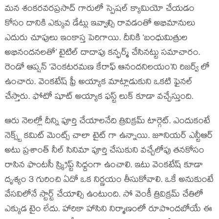
మన శంకరవరప్రసాద్ గారులో స్పెషల్ క్యామియో చేయడం
కోసం దానికి ఎక్కువ డేట్లు ఇవ్వాల్సి రావడంతో అభిమానులు
ఎదురు చూపులు ఇంకాస్త పెరిగాయి. దీనికి ‘బంధుమిత్రుల
అభినందనలతో’ టైటిల్ దాదాపు కన్ఫర్మ్ చేసినట్టు సమాచారం.
రెండో ఆప్షన్ ‘వెంకటరమణ కేరాఫ్ ఆనందనిలయం’ని రిజర్వ్ లో
ఉంచారు. వెంకటేష్ ఫ్రీ అయ్యాక మాట్లాడుకుని ఒకటి ఫైనల్
చేస్తారు. ఫోటో షూట్ అయ్యాక ఫస్ట్ లుక్ కూడా వచ్చేస్తుంది.
ఆరు నెలల్లో దీన్ని పూర్తి చేయాలనేది త్రివిక్రమ్ టార్గెట్. ఎందుకంటే
నెక్స్ట్ కమిట్ మెంట్స్ చాలా టైట్ గా ఉన్నాయి. జూనియర్ ఎన్టీఆర్
అటు ప్రశాంత్ నీల్ సినిమా పూర్తి చేసుకుని వచ్చేలోపు తనకోసం
రాసిన ఫాంటసీ స్క్రిప్ట్ సిధ్దంగా ఉంచాలి. ఇటు వెంకటేష్ కూడా
దృశ్యం 3 గురించి ఏదో ఒక నిర్ణయం తీసుకోవాలి. ఒకే అనుకుంటే
వేసవిలోనే స్టార్ట్ చేయాల్సి ఉంటుంది. సో వెంకీ త్రివిక్రమ్ చేతిలో
ఎక్కుడ టైం లేదు. హారికా హాసిని నిర్మాణంలో రూపొందబోయే ఈ