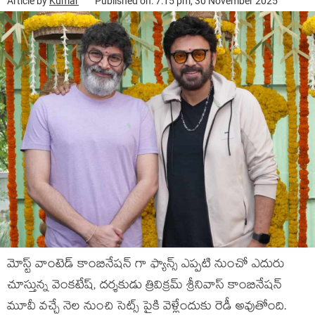
Article by
Kumar
Published on: 7:15 pm, 30 November 2025
మోస్ట్ వాంటెడ్ కాంబినేషన్ గా ఫ్యాన్స్ ఎప్పటి నుంచో ఎదురు
చూస్తున్న వెంకటేష్, దర్శకుడు త్రివిక్రమ్ శ్రీనివాస్ కాంబినేషన్
మూవీ వచ్చే నెల నుంచి సెట్స్ పైకి వెళ్లేందుకు రెడీ అవుతోంది.