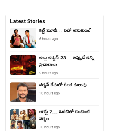
Latest Stories
కల్ట్ మూవీ… ఏదో అనుకుంటే
6 hours ago
అల్లు అర్జున్ 23… అప్పుడే ఇన్ని
ప్రచారాలా
9 hours ago
దర్శన్ కేసులో కీలక మలుపు
10 hours ago
ఆగస్ట్ 7… ఓటిటిలో కంటెంట్
వర్షం
10 hours ago