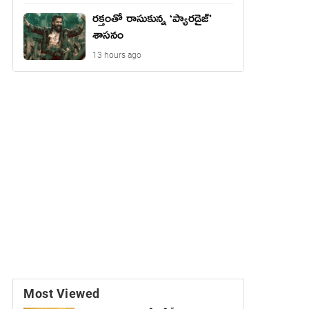
రక్తంతో రాసుకున్న ‘ప్యారడైజ్’
శాసనం
13 hours ago
Most Viewed