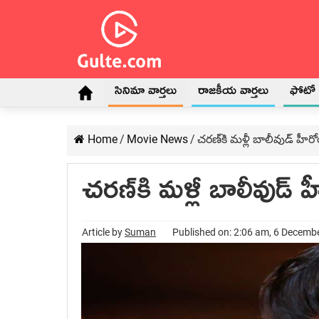
సినిమా వార్తలు
రాజకీయ వార్తలు
ఫోటో గ
Home
/
Movie News
/
చరణ్‍కి మళ్లీ బాలీవుడ్‍ హీర
చరణ్‍కి మళ్లీ బాలీవుడ్‍
Article by
Suman
Published on: 2:06 am, 6 Decemb