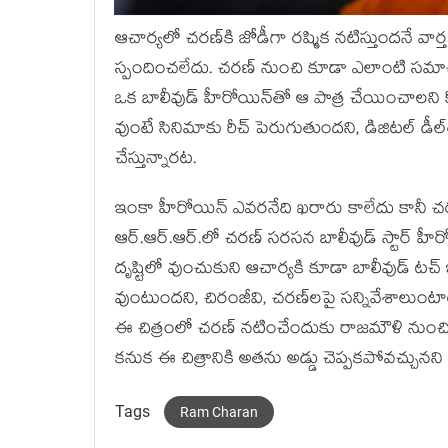
ఆచార్యలో చరణ్‍కి జోడీగా రష్మిక నటిస్తుందనే వార్త 
స్పందించలేదు. చరణ్‍ నుంచి కూడా ఎలాంటి సమా
ఒక బాలీవుడ్‍ హీరోయిన్‍తో ఆ పాత్ర చేయించాలని
వుంటే సినిమాకు రీచ్‍ పెరుగుతుందని, డిజిటల్‍ డీల్
చేస్తున్నారట.
ఇంకా హీరోయిన్‍ ఎవరనేది ఖరారు కాలేదు కానీ చరణ
ఆర్‍.ఆర్‍.ఆర్‍.లో చరణ్‍ సరసన బాలీవుడ్‍ స్టార్‍ 
దృష్టిలో వుంచుకుని ఆచార్యకి కూడా బాలీవుడ్‍ టచ్‍ 
వుంటుందని, చిరంజీవి, చరణ్‍లపై సన్నివేశాలుంటా
ఈ చిత్రంలో చరణ్‍ నటించేందుకు రాజమౌళి నుంచి గ్రీ
కనుక ఈ చిత్రానికి అతను అడ్డు చెప్పకపోవచ్చునని భ
Tags
Ram Charan