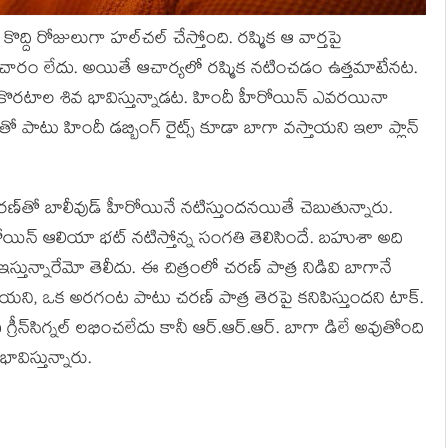
కొద్ది రోజులుగా హల్‍చల్‍ చేస్తోంది. రష్మిక ఆ వార్తపై
చారం లేదు. అయితే ఆచార్యలో రష్మిక నటించడం ఉత్తమాటేనట.
 కొరటాల శివ భావిస్తున్నాడట. హిందీ హీరోయిన్‍ ఎవరయినా
‍తో పాటు హిందీ డబ్బింగ్‍ రైట్స్ కూడా బాగా వస్తాయని ఇలా ప్లాన్‍
్‍తో బాలీవుడ్‍ హీరోయినే నటిస్తుందనయితే చెబుతున్నారు.
హీరోయిన్‍ ఆలియా భట్‍ నటిస్తోన్న సంగతి తెలిసిందే. బహుశా అది
ఇస్తున్నారేమో తెలీదు. ఈ చిత్రంలో చరణ్‍ పాత్ర నిడివి బాగానే
యని, ఒక అరగంట పాటు చరణ్‍ పాత్ర తెరపై కనిపిస్తుందని టాక్‍.
న్‍సిగ్నల్‍ లభించలేదు కానీ ఆర్‍.ఆర్‍.ఆర్‍. బాగా డిలే అవుతోంది
ావిస్తున్నారు.