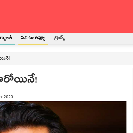
్యాలరీ
సినిమా రివ్యూ
ట్రెండ్స్
ోయినే!
 హీరోయినే!
er 2020