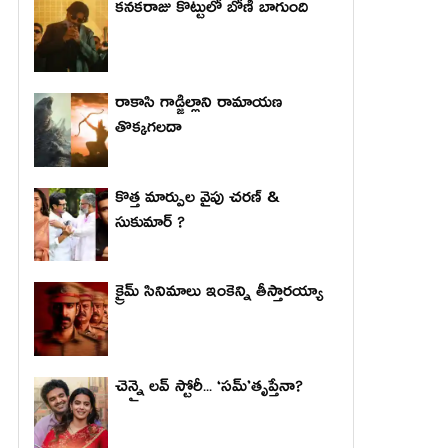
కనకరాజు కొట్టులో బోణీ బాగుంది
రాకాసి గాడ్జిల్లాని రామాయణ
తొక్కగలదా
కొత్త మార్పుల వైపు చరణ్ &
సుకుమార్ ?
క్రైమ్ సినిమాలు ఇంకెన్ని తీస్తారయ్యా
చెన్నై లవ్ స్టోరీ... ‘సమ్’తృప్తేనా?