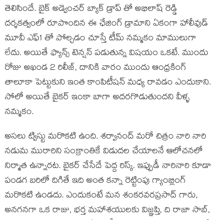
తెలిసిందే. బైక్ అడ్వెంచర్ బ్యాక్ డ్రాప్ తో అభిలాష్ రెడ్డి
దర్శకత్వంలో రూపొందిన ఈ ఛేజింగ్ డ్రామాని ఏకంగా హాలీవుడ్
మూవీ ఎఫ్1 తో పోల్చడం చూస్తే టీమ్ నమ్మకం మాములుగా
లేదు. అయితే ఫ్యాన్స్ టెన్షన్ పడుతున్న విషయం ఒకటే. ముందు
రోజు అఖండ 2 రిలీజ్, దానికి వారం ముందు ఆంధ్రకింగ్
తాలూకా పెట్టుకుని ఇంత కాంపిటీషన్ మధ్య రావడం ఎందుకాని.
సోలో అయితే బైకర్ ఇంకా బాగా అదరగొడుతుందని వీళ్ళ
నమ్మకం.
అసలు ట్విస్టు మరొకటి ఉంది. శర్వానంద్ మరో చిత్రం నారి నారి
నడుమ మురారిని సంక్రాంతికే విడుదల చేయాలనే ఆలోచనలో
నిర్మాత ఉన్నారట. బైకర్ చేసేదే పెద్ద రిస్క్. ఇప్పుడీ నారినారి కూడా
పండగ బరిలో దిగితే ఇది అంత కన్నా రెట్టింపు గ్యాంబ్లింగ్
మరొకటి ఉండదు. ఎందుకంటే మన శంకరవరప్రసాద్ గారు,
అనగనగా ఒక రాజు, భర్త మహాశయులకు విజ్ఞప్తి, ది రాజా సాబ్,