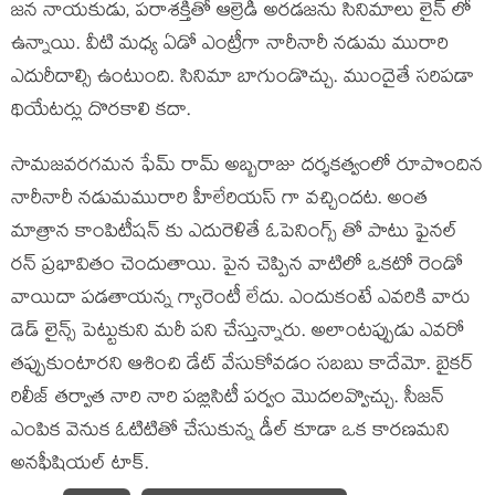
జన నాయకుడు, పరాశక్తితో ఆల్రెడీ అరడజను సినిమాలు లైన్ లో
ఉన్నాయి. వీటి మధ్య ఏడో ఎంట్రీగా నారీనారీ నడుమ మురారి
ఎదురీదాల్సి ఉంటుంది. సినిమా బాగుండొచ్చు. ముందైతే సరిపడా
థియేటర్లు దొరకాలి కదా.
సామజవరగమన ఫేమ్ రామ్ అబ్బరాజు దర్శకత్వంలో రూపొందిన
నారీనారీ నడుమమురారి హీలేరియస్ గా వచ్చిందట. అంత
మాత్రాన కాంపిటీషన్ కు ఎదురెళితే ఓపెనింగ్స్ తో పాటు ఫైనల్
రన్ ప్రభావితం చెందుతాయి. పైన చెప్పిన వాటిలో ఒకటో రెండో
వాయిదా పడతాయన్న గ్యారెంటీ లేదు. ఎందుకంటే ఎవరికి వారు
డెడ్ లైన్స్ పెట్టుకుని మరీ పని చేస్తున్నారు. అలాంటప్పుడు ఎవరో
తప్పుకుంటారని ఆశించి డేట్ వేసుకోవడం సబబు కాదేమో. బైకర్
రిలీజ్ తర్వాత నారి నారి పబ్లిసిటీ పర్వం మొదలవ్వొచ్చు. సీజన్
ఎంపిక వెనుక ఓటిటితో చేసుకున్న డీల్ కూడా ఒక కారణమని
అనఫీషియల్ టాక్.