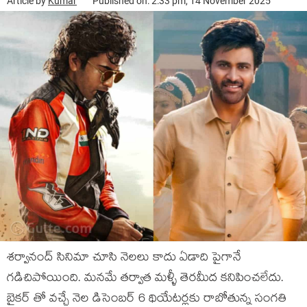
Article by
Kumar
Published on: 2:33 pm, 14 November 2025
శర్వానంద్ సినిమా చూసి నెలలు కాదు ఏడాది పైగానే
గడిచిపోయింది. మనమే తర్వాత మళ్ళీ తెరమీద కనిపించలేదు.
బైకర్ తో వచ్చే నెల డిసెంబర్ 6 థియేటర్లకు రాబోతున్న సంగతి