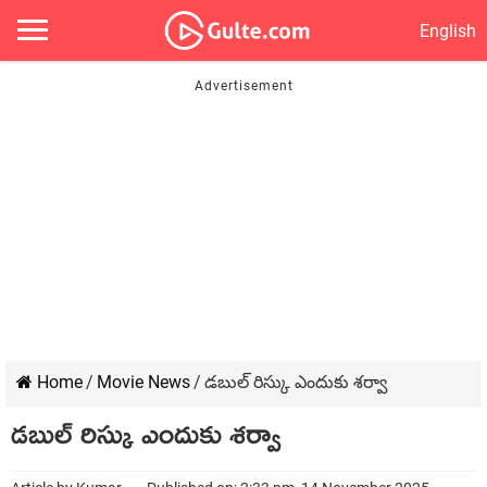
English
Home
/
Movie News
/
డబుల్ రిస్కు ఎందుకు శర్వా
డబుల్ రిస్కు ఎందుకు శర్వా