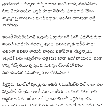
ప్రకాష్‍రాజ్‍ విమర్శలు గుప్పించాడు. అంతే కాదు, టీఆర్‍ఎస్‍కు
ఓటు వేయాలంటూ విజ్ఞప్తి కూడా చేసాడు. ప్రకాష్‍రాజ్‍ చేసిన
వ్యాఖ్యలపై నాగబాబు మండిపడ్డాడు. అతడిని చెడామడా తిట్టి
పారేసాడు.
ఇంతకీ మేటరేంటంటే ఇప్పుడు వీరిద్దరూ ఒకే సెట్లో ఎదురెదురుగా
నిలబడి షూటింగ్‍ చేయాల్సి వుంది. పవన్‍కళ్యాణ్‍ ‘వకీల్‍ సాబ్‍’
చిత్రంలో అవతలి లాయర్‍ పాత్రను ప్రకాష్‍రాజ్‍ చేస్తున్నాడు.
ఇప్పటికే పలు సన్నివేశాల చిత్రీకరణ కూడా జరిగిపోయింది. ఇంకా
కొన్ని సీన్స్ తీయాల్సి వుంది. మరి ప్రకాష్‍రాజ్‍తో కలిసి
నటించడానికి పవన్‍కళ్యాణ్‍ అంగీకరిస్తాడా?
వీళ్లిద్దరూ షూట్‍లో వున్నపుడు అక్కడి సిట్యువేషన్‍ని దిల్‍ రాజు ఎలా
హ్యాండిల్‍ చేస్తాడు. రాజకీయం రాజకీయమే, నటన నటనే అని
ఇద్దరూ అనుకుంటే బాగానే వుంటుంది కానీ ఇద్దరి స్వభావం