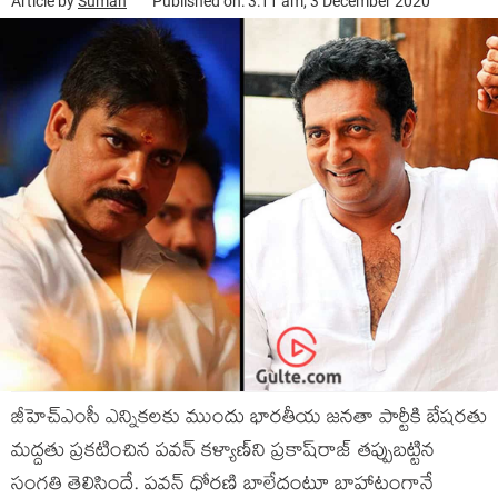
Article by
Suman
Published on: 3:11 am, 3 December 2020
జీహెచ్‍ఎంసీ ఎన్నికలకు ముందు భారతీయ జనతా పార్టీకి బేషరతు
మద్దతు ప్రకటించిన పవన్‍ కళ్యాణ్‍ని ప్రకాష్‍రాజ్‍ తప్పుబట్టిన
సంగతి తెలిసిందే. పవన్‍ ధోరణి బాలేదంటూ బాహాటంగానే