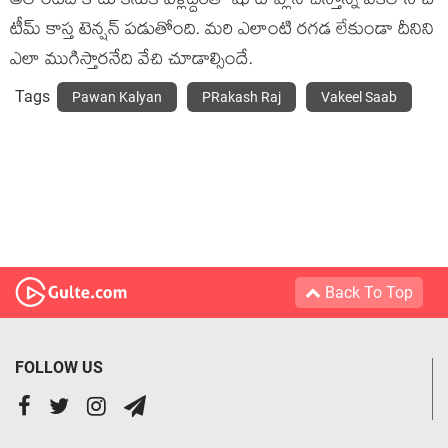
అలాంటిది కాదు కనుక వీళ్లిద్దరితో షూట్‍ ప్లాన్‍ చేస్తోన్న వకీల్‍ సాబ్‍
టీమ్‍ కాస్త టెన్షన్‍ పడుతోంది. మరి ఎలాంటి రగడ లేకుండా దీనిని
ఎలా ముగిస్తారనేది వేచి చూడాల్సిందే.
Tags
Pawan Kalyan
PRakash Raj
Vakeel Saab
Back To Top
FOLLOW US