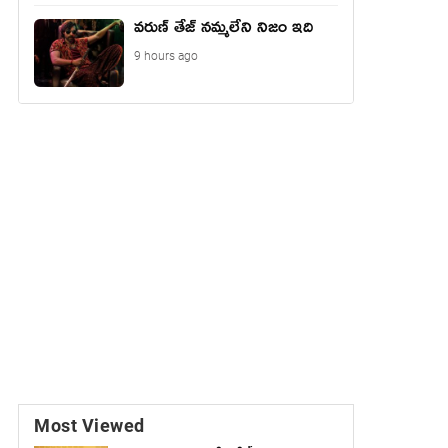
వరుణ్ తేజ్ నమ్మలేని నిజం ఇది
9 hours ago
Most Viewed