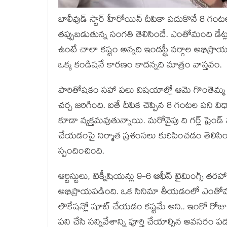
బాలీవుడ్ స్టార్ హీరోయిన్ దీపికా పదుకొనే 8 గం
తప్పుబడుతున్న సంగతి తెలిసిందే. ఎంతోమంది డేట్
ఉంటే చాలా కష్టం అన్నది ఇండస్ట్రీ వర్గాల అభిప్రాయం
ఒక్క కండిషనే కారణం కాదన్నది మాత్రం వాస్తవం.
పారితోషకం సహా పలు విషయాల్లో ఆమె గొంతెమ్మ క
చర్చ జరిగింది. ఐతే దీపిక చెప్పిన 8 గంటల పని
కూడా వ్యక్తమవుతున్నాయి. మ‌రోవైపు ది గ‌ర్ల్ ఫ్రె
చేయ‌డంపై నిర్మాత ప్ర‌శంస‌లు కురిపించ‌డం తెలిస
స్పందించింది.
ఆర్టిస్టులు, టెక్నీషియన్లు 9-6 ఆఫీస్ టైమింగ్స్
అభిప్రాయపడింది. ఒక సినిమా తీయడంలో ఎంతోమంద
లొకేషన్లో షూట్ చేయడం కష్టమే అని.. ఇంకో రోజు
పని చేసి సన్నివేశాన్ని పూర్తి చేయాల్సిన అవస