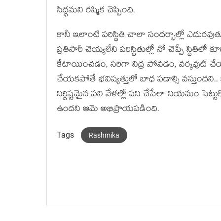
సిద్ధమని రష్మిక చెప్పింది.
కానీ ఇలాంటి పరిస్థితి చాలా సందర్భాల్లో ఎదురవు
ప్రతిసారీ చెయ్యలేని పరిస్థితుల్లో నో చెప్పే స
కేటాయించడం, సరిగా నిద్ర పోవడం, వర్కవుట్ చ
చేయకపోతే భవిష్యత్తులో బాధ పడాల్సి వస్తుందని.. కా
నిర్దిష్టమైన పని వేళల్లో పని చేసేలా నియమం పె
ఉందని ఆమె అభిప్రాయపడింది.
Tags
Rashmika