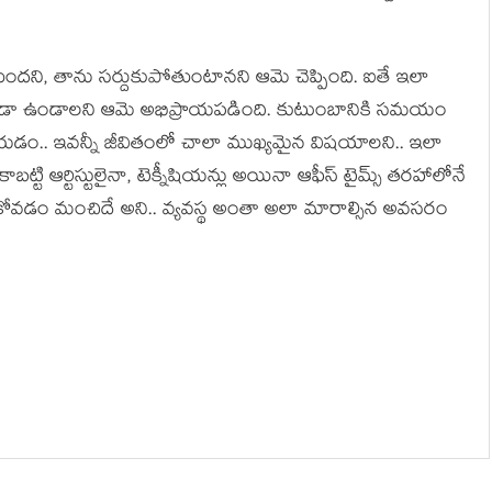
తుందని, తాను సర్దుకుపోతుంటానని ఆమె చెప్పింది. ఐతే ఇలా
్థితిలో కూడా ఉండాలని ఆమె అభిప్రాయపడింది. కుటుంబానికి సమయం
ేయడం.. ఇవన్నీ జీవితంలో చాలా ముఖ్యమైన విషయాలని.. ఇలా
బట్టి ఆర్టిస్టులైనా, టెక్నీషియన్లు అయినా ఆఫీస్ టైమ్స్‌ తరహాలోనే
ట్టుకోవడం మంచిదే అని.. వ్యవస్థ అంతా అలా మారాల్సిన అవసరం