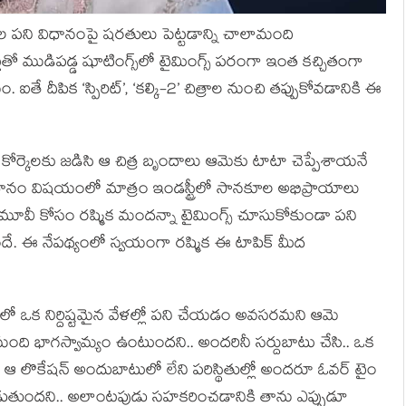
టల పని విధానంపై షరతులు పెట్టడాన్ని చాలామంది
లతో ముడిపడ్డ షూటింగ్స్‌లో టైమింగ్స్ పరంగా ఇంత కచ్చితంగా
. ఐతే దీపిక ‘స్పిరిట్’, ‘కల్కి-2’ చిత్రాల నుంచి తప్పుకోవడానికి ఈ
ోర్కెలకు జడిసి ఆ చిత్ర బృందాలు ఆమెకు టాటా చెప్పేశాయనే
 విధానం విషయంలో మాత్రం ఇండస్ట్రీలో సానకూల అభిప్రాయాలు
ండ్ మూవీ కోసం ర‌ష్మిక మంద‌న్నా టైమింగ్స్ చూసుకోకుండా పని
ిందే. ఈ నేప‌థ్యంలో స్వ‌యంగా రష్మిక ఈ టాపిక్ మీద
 తరహాలో ఒక నిర్దిష్టమైన వేళల్లో పని చేయడం అవసరమని ఆమె
ి భాగస్వామ్యం ఉంటుందని.. అందరినీ సర్దుబాటు చేసి.. ఒక
 ఆ లొకేషన్ అందుబాటులో లేని పరిస్థితుల్లో అందరూ ఓవర్ టైం
రం పడుతుందని.. అలాంటపుడు సహకరించడానికి తాను ఎప్పుడూ