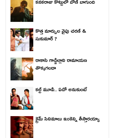
కనకరాజు కొట్టులో బోణీ బాగుంది
కొత్త మార్పుల వైపు చరణ్ &
సుకుమార్ ?
రాకాసి గాడ్జిల్లాని రామాయణ
తొక్కగలదా
కల్ట్ మూవీ... ఏదో అనుకుంటే
క్రైమ్ సినిమాలు ఇంకెన్ని తీస్తారయ్యా