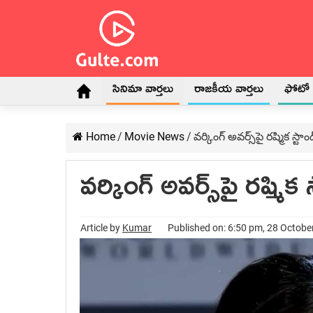
సినిమా వార్తలు
రాజకీయ వార్తలు
ఫోటో గ
Home
/
Movie News
/
వ‌ర్కింగ్ అవ‌ర్స్‌పై ర‌ష్మిక స్టాం
వ‌ర్కింగ్ అవ‌ర్స్‌పై ర‌ష్మిక 
Article by
Kumar
Published on: 6:50 pm, 28 Octobe