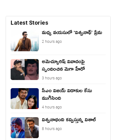
Latest Stories
మధ్య వయసులో ‘విశ్వనాథ్’ ప్రేమ
2 hours ago
అమెచ్యూరిష్ వివాదంపై
స్పందించిన మెగా హీరో
3 hours ago
సీఎం విజయ్ విడాకుల కేసు
ముగిసింది
4 hours ago
విశ్వనాథంని కవ్విస్తున్న విశాల్
8 hours ago