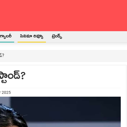
్యాలరీ
సినిమా రివ్యూ
ట్రెండ్స్
డ్?
స్టాండ్?
r 2025