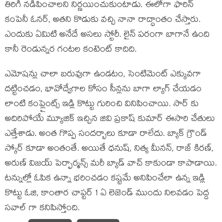
తిరిగి నడిపించాలని నిర్ణయించుకుంటాడు. ఈలోగా ఫారిన్
కంపెనీ ఓనర్, అతని కొడుకు వచ్చి నానా రాద్ధాంతం చేస్తారు.
ఎందుకు ఏమిటి అనేదే అసలు స్టోరీ. లైన్ పరంగా బాగానే ఉంది
కానీ రెండున్నర గంటల కంటెంట్ కాదిది.
ఎమోషన్లు చాలా బరువుగా ఉండటం, సెంటిమెంట్ ఎక్కువగా
దట్టించడం, భావోద్వేగాల కోసం సీన్లను బాగా ల్యాగ్ చేయడం
లాంటి కంప్లైంట్స్ ఇడ్లి కొట్టు గురించి వినిపించాయి. సార్ కు
అదిరిపోయే మ్యూజిక్ ఇచ్చిన జివి ప్రకాష్ కుమార్ ఈసారి చేతులు
ఎత్తేశాడు. అంత గొప్ప సందర్భాలు కూడా రాలేదు. బ్యాక్ గ్రౌండ్
స్కోర్ కూడా అంతంతే. అయితే ధనుష్, నిత్య మీనన్, రాజ్ కిరణ్,
అరుణ్ విజయ్ పెర్ఫార్మన్స్ మరీ బ్యాడ్ వాచ్ కాకుండా కాపాడాయి.
టన్నుల్లో ఓపిక ఉన్నా భరించడం కష్టమే అనిపించేలా ఉన్న ఇడ్లి
కొట్టు ఓజి, కాంతార చాప్టర్ 1 ఏ లెజెండ్ ముందు నిలవడం పెద్ద
సవాల్ గా కనిపిస్తోంది.