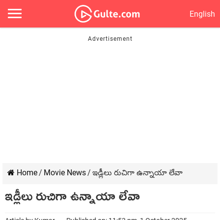
English
Home
/
Movie News
/
ఇడ్లీలు రుచిగా ఉన్నాయా లేవా
ఇడ్లీలు రుచిగా ఉన్నాయా లేవా