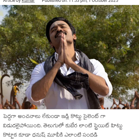
Article by
Kumar
Published on: 11:53 pm, 1 October 2025
పెద్దగా అంచనాలు లేకుండా ఇడ్లి కొట్టు సైలెంట్ గా
విడుదలైపోయింది. తెలుగులో కుబేర లాంటి స్ట్రెయిట్ హిట్టు
కొట్టాక కూడా ధనుష్ మూవీకి ఎలాంటి సందడి