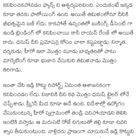
కనిపించకపోవడం ఫ్యాన్స్ ని ఆశ్చర్యపరిచింది. ఎందుకంటే ఇక్కడ
కూడా తనకు ఫాలోయింగ్ ఉంది. అయితే తమిళంలోనూ దీనికి
భీభత్సమైన బజ్ లేదు. కాకపోతే ఉన్నంతలో బుకింగ్స్ డీసెంట్ గా
ఉండి ట్రెండింగ్ లో కనిపించాయి కానీ రాయన్ రేంజ్ లో అయితే
కాదు. ధనుష్ దీని ప్రమోషన్ల కోసం చాలా కష్టపడ్డాడు. నిర్మాత,
దర్శకుడు, హీరో ఇలా మొత్తం మూడు బాధ్యతలతో పాటు
మార్కెటింగ్ కూడా భుజాన వేసుకుని తమిళనాడు మొత్తం
తిరిగాడు.
ఇంతా చేసి ఇడ్లి కొట్టు రిపోర్ట్స్ ఏమంత ఆశాజనకంగా
కనిపించడం లేదు. నిజానికి దీని కథ మొత్తం ధనుష్ ట్రైలర్ లోనే
చెప్పేశాడు. స్క్రీన్ మీద కూడా అదే ఉంది. విదేశాల్లో ఉద్యోగం
చేసుకుంటున్న హీరో స్వగ్రామంలో తండ్రి చనిపోయాడని తెలిసి
ఇంటికి వస్తాడు. ఆ మరుసటి రోజే దిగులుతో తల్లి కూడా చివరి
శ్వాస తీసుకుంటుంది. వాళ్లిదరు ప్రాణంగా చూసుకునే ఇడ్లి కొట్టుని