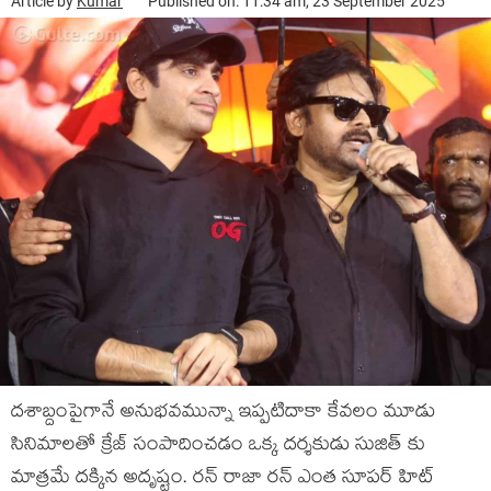
Article by
Kumar
Published on: 11:34 am, 23 September 2025
దశాబ్దంపైగానే అనుభవమున్నా ఇప్పటిదాకా కేవలం మూడు
సినిమాలతో క్రేజ్ సంపాదించడం ఒక్క దర్శకుడు సుజిత్ కు
మాత్రమే దక్కిన అదృష్టం. రన్ రాజా రన్ ఎంత సూపర్ హిట్