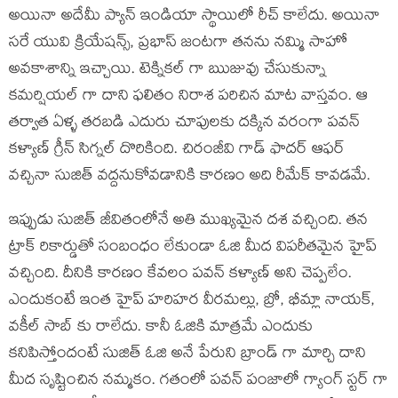
అయినా అదేమీ ప్యాన్ ఇండియా స్థాయిలో రీచ్ కాలేదు. అయినా
సరే యువి క్రియేషన్స్, ప్రభాస్ జంటగా తనను నమ్మి సాహో
అవకాశాన్ని ఇచ్చాయి. టెక్నికల్ గా ఋజువు చేసుకున్నా
కమర్షియల్ గా దాని ఫలితం నిరాశ పరిచిన మాట వాస్తవం. ఆ
తర్వాత ఏళ్ళ తరబడి ఎదురు చూపులకు దక్కిన వరంగా పవన్
కళ్యాణ్ గ్రీన్ సిగ్నల్ దొరికింది. చిరంజీవి గాడ్ ఫాదర్ ఆఫర్
వచ్చినా సుజిత్ వద్దనుకోవడానికి కారణం అది రీమేక్ కావడమే.
ఇప్పుడు సుజిత్ జీవితంలోనే అతి ముఖ్యమైన దశ వచ్చింది. తన
ట్రాక్ రికార్డుతో సంబంధం లేకుండా ఓజి మీద విపరీతమైన హైప్
వచ్చింది. దీనికి కారణం కేవలం పవన్ కళ్యాణ్ అని చెప్పలేం.
ఎందుకంటే ఇంత హైప్ హరిహర వీరమల్లు, బ్రో, భీమ్లా నాయక్,
వకీల్ సాబ్ కు రాలేదు. కానీ ఓజికి మాత్రమే ఎందుకు
కనిపిస్తోందంటే సుజిత్ ఓజి అనే పేరుని బ్రాండ్ గా మార్చి దాని
మీద సృష్టించిన నమ్మకం. గతంలో పవన్ పంజాలో గ్యాంగ్ స్టర్ గా