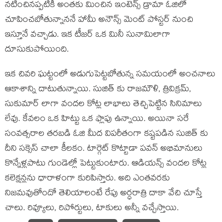
నటించినప్పటికీ అంతకు మించిన ఇంటెన్స్ డ్రామా ఓజిలో
చూపించబోతున్నాననే హామీ అనౌన్స్ మెంట్ పోస్టర్ నుంచి
ఇస్తూనే వచ్చాడు. ఇక టీజర్ ఒక మినీ సునామిలాగా
దూసుకుపోయింది.
ఇక చివరి ఘట్టంలో అడుగుపెట్టబోతున్న సమయంలో అంచనాలు
ఆకాశాన్ని దాటుతున్నాయి. సుజిత్ కు రాజమౌళి, త్రివిక్రమ్,
సుకుమార్ లాగా వందల కోట్ల లాభాలు తెచ్చిపెట్టిన సినిమాలు
లేవు. కేవలం ఒక హిట్టు ఒక ఫ్లాపు ఉన్నాయి. అయినా సరే
సంవత్సరాల తరబడి ఓజి మీద విపరీతంగా కష్టపడిన సుజిత్ కు
దీని సక్సెస్ చాలా కీలకం. టార్గెట్ కొట్టాడా పవన్ అభిమానులు
కొన్నేళ్లపాటు గుండెల్లో పెట్టుకుంటారు. ఆడియన్స్ వందల కోట్ల
కలెక్షన్లను ధారాళంగా కురిపిస్తారు. అది ఎంతవరకు
నిజమవుతోందో తెలియాలంటే రేపు అర్ధరాత్రి దాకా వేచి చూస్తే
చాలు. రివ్యూలు, రిపోర్టులు, టాకులు అన్నీ వచ్చేస్తాయి.