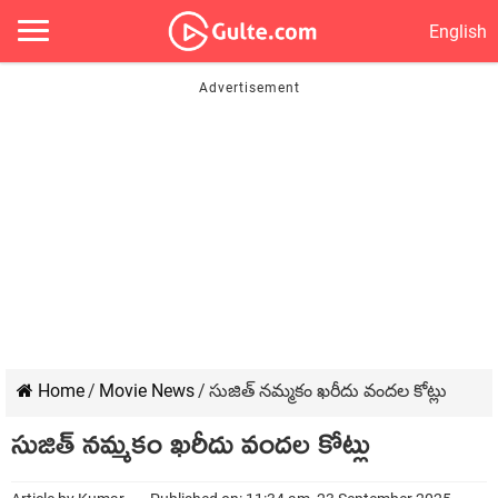
English
Home
/
Movie News
/
సుజిత్ నమ్మకం ఖరీదు వందల కోట్లు
సుజిత్ నమ్మకం ఖరీదు వందల కోట్లు