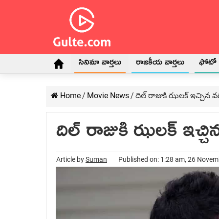
సినిమా వార్తలు
రాజకీయ వార్తలు
ఫోటో గ
Home
/
Movie News
/
దిల్‍ రాజుకి ఝలక్‍ ఇచ్చిన వరు
దిల్‍ రాజుకి ఝలక్‍ ఇచ్చిన
Article by
Suman
Published on: 1:28 am, 26 Nove