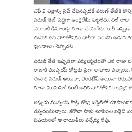
ఎఫ్‍ 2 చిత్రాన్ని సైన్‍ చేసినప్పటికే వరుణ్‍ తేజ్‍కి 
వరుణ్‍ తేజ్‍ పెద్దగా ఆంక్షలేమీ పెట్టలేదు. దిల్‍ ర
ఎలాంటి డిమాండ్లు కూడా చేయలేదు. కానీ ఇప్పుడా సిని
ఈసారి తన పారితోషికం భారీగా పెంచేసి అడుగుతు
వుండాలని చెప్పాడట.
వరుణ్‍ తేజ్‍ ఇప్పుడిలా పట్టుబట్టడంతో దిల్‍ రాజు దీన
రాజుకి ముప్పయ్‍ కోట్లకు పైగా లాభాలు వచ్చాయి. సీ
ఈసారి వరుణ్‍ అయినా, వెంకటేష్‍ అయినా తక్కువక
కూడా మునుపటి కంటే అధిక పారితోషికం ఇవ్వక త
అప్పుడు ముప్పయ్‍ కోట్ల లోపు బడ్జెట్‍లో రూపొంది
తప్పదంటున్నారు. కరోనా సాకు చూపించి బడ్జెట్‍ ప
విషయంలో ఆ రాయితీలు వచ్చేట్టు లేవు.