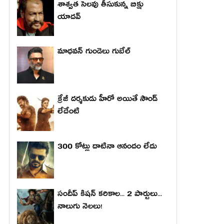
శాశ్వత సెలవు తీసుకున్న బిక్షు
యాదవ్
మాధ‌వ‌న్ గుండెలు గుబేల్‌
క్రేజీ దర్శకుడు హీరో అయితే సౌండ్
లేదేంటి
300 కోట్లు దాటినా ఆనందం లేదు
సందీప్ కిషన్ కరికాల... 2 పార్టులు...
నాలుగు నెలలు!