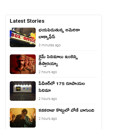
Latest Stories
భయపెడుతున్న అమెరికా
బాక్సాఫీస్
3 minutes ago
క్రైమ్ సినిమాలు ఇంకెన్ని
తీస్తారయ్యా
2 hours ago
పీవీఆర్‌లో 175 రూపాయల
సినిమా
2 hours ago
కనకరాజు కొట్టులో బోణీ బాగుంది
2 hours ago