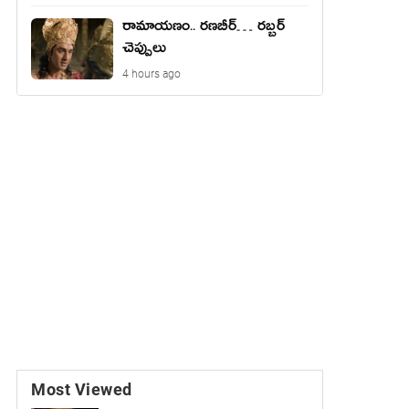
రామాయ‌ణం.. ర‌ణ‌బీర్… ర‌బ్బ‌ర్
చెప్పులు
4 hours ago
Most Viewed