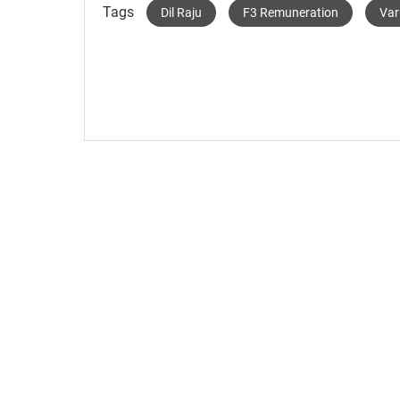
Tags
Dil Raju
F3 Remuneration
Var