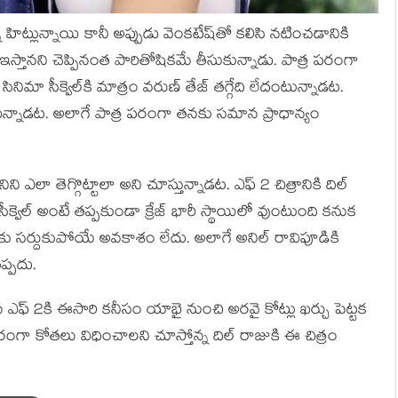
కొన్ని హిట్లున్నాయి కానీ అప్పుడు వెంకటేష్‍తో కలిసి నటించడానికి
ాజు ఇస్తానని చెప్పినంత పారితోషికమే తీసుకున్నాడు. పాత్ర పరంగా
మా సీక్వెల్‍కి మాత్రం వరుణ్‍ తేజ్‍ తగ్గేది లేదంటున్నాడట.
న్నాడట. అలాగే పాత్ర పరంగా తనకు సమాన ప్రాధాన్యం
ిని ఎలా తెగ్గొట్టాలా అని చూస్తున్నాడట. ఎఫ్‍ 2 చిత్రానికి దిల్‍
క్వెల్‍ అంటే తప్పకుండా క్రేజ్‍ భారీ స్థాయిలో వుంటుంది కనుక
ు సర్దుకుపోయే అవకాశం లేదు. అలాగే అనిల్‍ రావిపూడికి
ప్పదు.
న ఎఫ్‍ 2కి ఈసారి కనీసం యాభై నుంచి అరవై కోట్లు ఖర్చు పెట్టక
రంగా కోతలు విధించాలని చూస్తోన్న దిల్‍ రాజుకి ఈ చిత్రం