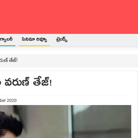
్యాలరీ
సినిమా రివ్యూ
ట్రెండ్స్
ణ్‍ తేజ్‍!
 వరుణ్‍ తేజ్‍!
mber 2020