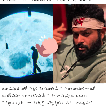
Article by
Kumar
Published on: 11:15 pm, 15 September 2025
ఓజి విషయంలో దర్శకుడు సుజిత్ మీద ఎంత బాధ్యత ఉందో
అంతే సమానంగా తమన్ మీద కూడా ఫ్యాన్స్ అంచనాలు
పెట్టుకున్నారు. దానికి తగ్గట్టే ఒక్కొక్కటిగా వదులుతున్న పాటల