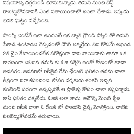
విషయాన్ని దగ్గరుండి చూసుకున్నాడు. తమన్ నుంచి బెస్ట్
రాబట్టుకోవడానికి ఎంత సతాయించాలో అంతా చేశాడు. ఇప్పుడు
చివరి ఘట్టం వచ్చేసింది.
సాంగ్స్ వింటేనే ఇలా ఉందంటే ఇక బ్యాక్ గ్రౌండ్ స్కోర్ తో తమన్
పేకాడి ఉంటాడని చెప్పడంలో డౌట్ అక్కర్లేదు. దీని కోసమే అఖండ
2కి టైం కేటాయించలేక పరోక్షంగా దాని వాయిదాకు తానూ ఒక
కారణంగా నిలిచిన తమన్ కు ఓజి సక్సెస్ ఇంకో కోణంలో కూడా
అవసరం. జనవరిలో రిలీజైన గేమ్ ఛేంజర్ ఫలితం తనను చాలా
తీవ్రంగా నిరాశపరిచింది. లోపం దర్శకుడు శంకర్ ఇచ్చిన
కంటెంట్ పరంగా ఉన్నప్పటికీ ఆ ప్రాజెక్టు కోసం చాలా కష్టపడ్డాడు.
కానీ ఫలితం దక్కలేదు. ఓజికి అలా కాదు. అనౌన్స్ మెంట్ స్టేజి
నుంచి రిలీజ్ దాకా ఓ రేంజ్ లో పాజిటివ్ వైబ్స్ మోస్తోంది. వాటిని
నిలబెట్టుకోవడమే తరువాయి.