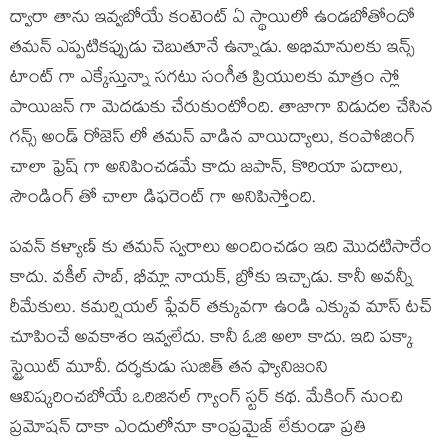
ద్వారా తాను ఇవ్వబోయే కంటెంట్ ఏ స్థాయిలో ఉండబోతోందో
తమన్ ఎప్పటికప్పుడు చెబుతూనే ఉన్నాడు. అభిమానులకు ఇన్స్
టాంట్ గా ఎక్కేస్తున్నా సగటు సంగీత ప్రియులకు మాత్రం స్లో
పాయిజన్ గా మెదడుకు చేరుకుంటోంది. తాజాగా విడుదల చేసిన
గన్స్ అండ్ రోజెస్ లో తమన్ వాడిన వాయిద్యాలు, కంపోజింగ్
చాలా ఫ్రెష్ గా అనిపించడమే కాదు జపాన్, కొరియా పదాలు,
సౌండింగ్ తో చాలా డిఫరెంట్ గా అనిపిస్తోంది.
పవన్ కళ్యాణ్ కు తమన్ స్వరాలు అందించడం ఇది మొదటిసారేం
కాదు. వకీల్ సాబ్, భీమ్లా నాయక్, బ్రోకు ఇచ్చాడు. కానీ అవన్నీ
రీమేకులు. కమర్షియల్ ఫ్లేవర్ తక్కువగా ఉండి ఎక్కువ మాస్ టచ్
చూపించే అవకాశం ఇవ్వలేదు. కానీ ఓజి అలా కాదు. ఇది పక్కా
స్ట్రెయిట్ మూవీ. దర్శకుడు సుజిత్ తన ఫ్యానిజంని
ఆవిష్కరించబోయే ఒరిజినల్ గ్యాంగ్ స్టర్ కథ. మేకింగ్ నుంచి
ప్రమోషన్ దాకా ఎందులోనూ కాంప్రమైజ్ లేకుండా ప్రతి