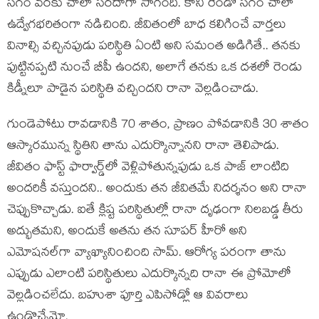
సగం వరకు చాలా సరదాగా సాగింది. కానీ రెండో సగం చాలా
ఉద్వేగభరితంగా నడిచింది. జీవితంలో బాధ కలిగించే వార్తలు
వినాల్సి వచ్చినపుడు పరిస్థితి ఏంటి అని సమంత అడిగితే.. తనకు
పుట్టినప్పటి నుంచే బీపీ ఉందని, అలాగే తనకు ఒక దశలో రెండు
కిడ్నీలూ పాడైన పరిస్థితి వచ్చిందని రానా వెల్లడించాడు.
గుండెపోటు రావడానికి 70 శాతం, ప్రాణం పోవడానికి 30 శాతం
ఆస్కారమున్న స్థితిని తాను ఎదుర్కొన్నానని రానా తెలిపాడు.
జీవితం ఫాస్ట్ ఫార్వార్డ్‌లో వెళ్లిపోతున్నపుడు ఒక పాజ్ లాంటిది
అందరికీ వస్తుందని.. అందుకు తన జీవితమే నిదర్శనం అని రానా
చెప్పుకొచ్చాడు. ఐతే క్లిష్ట పరిస్థితుల్లో రానా దృఢంగా నిలబడ్డ తీరు
అద్భుతమని, అందుకే అతను తన సూపర్ హీరో అని
ఎమోషనల్‌గా వ్యాఖ్యానించింది సామ్. ఆరోగ్య పరంగా తాను
ఎప్పుడు ఎలాంటి పరిస్థితులు ఎదుర్కొన్నది రానా ఈ ప్రోమోలో
వెల్లడించలేదు. బహుశా పూర్తి ఎపిసోడ్లో ఆ వివరాలు
ఉండొచ్చేమో.