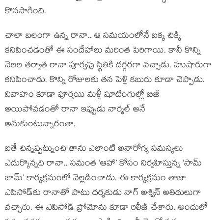
కొనసాగింది.
చాలా బలంగా ఉన్న రానా.. ఆ సమయంలోనే బక్క చిక్కి
కనిపించడంతో ఈ సందేహాలు మరింత పెరిగాయి. కానీ కొన్ని
నెలల తర్వాత రానా పూర్వపు స్థితికి దగ్గరగా వచ్చాడు. హుషారుగా
కనిపించాడు. కొన్ని రోజులకు తన పెళ్లి కబురు కూడా చెప్పాడు.
వివాహం కూడా పూర్తయి మళ్లీ షూటింగుల్లో బిజీ
అయిపోవడంతో రానా ఇప్పుడు నార్మల్ అనే
అనుకుంటున్నారంతా.
ఐతే చిన్నప్పట్నుంచి తాను ఎలాంటి అనారోగ్య సమస్యలు
ఎదుర్కొన్నది రానా.. సమంత ‘ఆహా’ కోసం నిర్వహిస్తున్న ‘సామ్
జామ్’ కార్యక్రమంలో వెల్లడించాడు. ఈ కార్యక్రమం తాజా
ఎపిసోడ్‌కు రానాతో పాటు దర్శకుడు నాగ్ అశ్విన్ అతిథులుగా
వచ్చారు. ఈ ఎపిసోడ్ ప్రోమోను కూడా రిలీజ్ చేశారు. అందులో