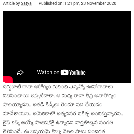
Article by
Satya
Published on: 1:21 pm, 23 November 2020
దగ్గుబాటి రానా ఆరోగ్యం గురించి ఎన్నెన్నో ఊహాగానాలు
వినిపించాయి ఇప్పటిదాకా. ఆ మధ్య రానా తీవ్ర అనారోగ్యం
పాలయ్యాడని.. అతడి కిడ్నీలు రెండూ పని చేయడం
మానేశాయని.. అమెరికాలో అత్యవసర చికిత్స అందిస్తున్నారని..
లైఫ్ రిస్క్ అయ్యే పొజిషన్లో ఉన్నాడని వార్తలొచ్చిన సంగతి
తెలిసిందే. ఈ విషయమై కొన్ని నెలల పాటు సందిగ్ధత