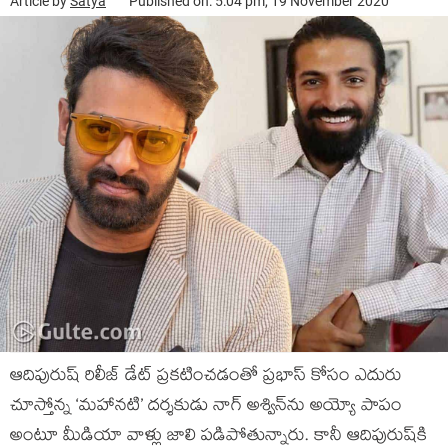
Article by
Satya
Published on: 5:04 pm, 19 November 2020
ఆదిపురుష్‍ రిలీజ్‍ డేట్‍ ప్రకటించడంతో ప్రభాస్‍ కోసం ఎదురు
చూస్తోన్న ‘మహానటి’ దర్శకుడు నాగ్‍ అశ్విన్‍ను అయ్యో పాపం
అంటూ మీడియా వాళ్లు జాలి పడిపోతున్నారు. కానీ ఆదిపురుష్‍కి