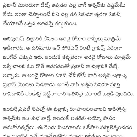
ప్రభాస్‍ ముందుగా డేట్స్ ఇవ్వడం వల్ల నాగ్‍ అశ్విన్‍కు నష్టమేమీ
లేదు. ఇంకా చెప్పాలంటే దీని వల్ల తన సినిమా త్వరగా ఫినిష్‍
చేయాలనే ఒత్తిడి అతడిపై తగ్గుతుంది.
ఆదిపురుష్‍ చిత్రానికి కేవలం అరవై రోజుల కాల్షీట్లు మాత్రమే
అడిగారట. ఆ సినిమాకు ఆన్‍ లొకేషన్‍ కంటే గ్రాఫిక్స్ పరంగా
జరిగేదే ఎక్కువ అట. అందుకే కచ్చితంగా అరవై రోజులు మాత్రమే
ఇస్తే చాలని ఓం రౌత్‍ అడగడంతో ప్రభాస్‍ ఆ చిత్రానికి డేట్స్
ఇచ్చాడు. ఆ అరవై రోజుల షూట్‍ చేసేలోపే నాగ్‍ అశ్విన్‍ చిత్రాన్ని
ప్రభాస్‍ మొదలు పెడతాడు. అంటే నాగ్‍ అశ్విన్‍ సినిమా పూర్తి
కావడానికి రెండేళ్లు పట్టినా కానీ అతనిపై ఎలాంటి ఒత్తిడి వుండదు.
ఇంటర్నేషనల్‍ లెవల్లో ఈ చిత్రాన్ని రూపొందించాలని ఆశిస్తోన్న
అశ్విన్‍కు ఇది శుభ వార్తే. అందుకే అతడిని అయ్యో పాపం
అనుకోనక్కర్లేదు. ఈ రెండు సినిమాలను ఒకేసారి పట్టాలెక్కించడం