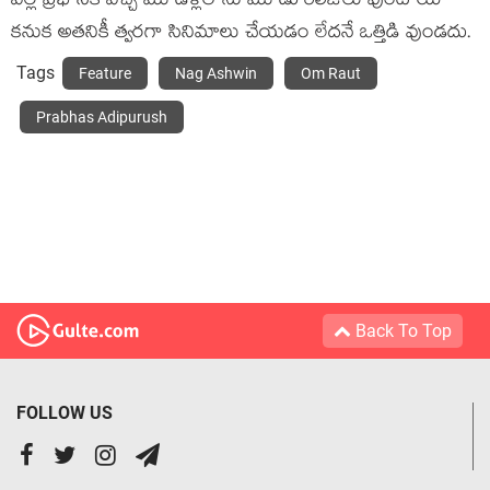
వల్ల ప్రభాస్‍కి వచ్చే మూడేళ్లలోను మూడు రిలీజ్‍లు వుంటాయి
కనుక అతనికీ త్వరగా సినిమాలు చేయడం లేదనే ఒత్తిడి వుండదు.
Tags
Feature
Nag Ashwin
Om Raut
Prabhas Adipurush
Back To Top
FOLLOW US