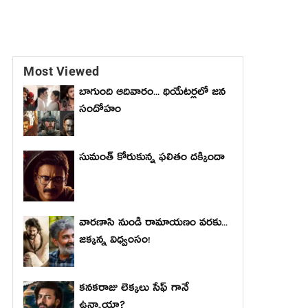
Most Viewed
బాగుంది ఆదివారం... థియేటర్లలో జన
సందోహం
సుమంత్ కోరుకున్న ఫలితం దక్కిందా
వారణాసి నుండి రామాయణం వరకు...
జక్కన్న విధ్వంసం!
కనకరాజు లెక్కలు సేఫ్ గానే
ఉన్నాయా?