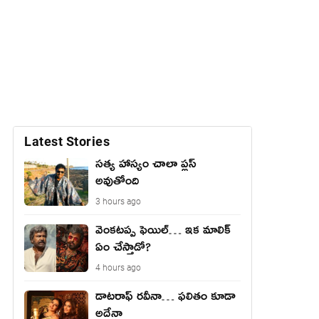
Latest Stories
సత్య హాస్యం చాలా ప్లస్
అవుతోంది
3 hours ago
వెంక‌ట‌ప్ప ఫెయిల్… ఇక మాలిక్
ఏం చేస్తాడో?
4 hours ago
డాటరాఫ్ రవీనా… ఫలితం కూడా
అదేనా