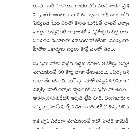
రూపాయికి రూపాయి లాభం వస్తే వంద శాతం ప్రాఫ
పర్సెంటేజ్ అంటాం. బయట వ్యాపారాల్లో ఇలాంటివి 
పెట్టుబడి మీద ఎంతో కొంత మిగిలితే చాలనే నిర్మాత
మాత్రం కళ్లుచెదిరే లాభాలతో పక్కనోళ్ళకు నిద్ర రాకు
సంచలన వసూళ్లతో దూసుకుపోతోంది. మొన్న జూలై 
హీరోల రికార్డులు బద్దలు కొట్టే పనిలో ఉంది.
సు ఫ్రమ్ సోకు పెట్టిన బడ్జెట్ కేవలం 3 కోట్లు. ఇప్ప
చూసుకుంటే 30 కోట్ల దాకా తేలుతుంది. రిటర్న్ ఆన
దాకా తేలుతుంది. బుక్ మై షోలో కన్నడ సినిమాల ప
మ్యాక్స్. వాటి తర్వాతి స్థానంలో సు ఫ్రమ్ సో ఉంద
ఆశ్చర్యపోనక్కర్లేదని అక్కడి ట్రేడ్ టాక్. బె
వేస్తున్నా హౌస్ ఫుల్స్ పడటం గతంలో ఏ చిన్న సిన
ఇక స్టోరీ పరంగా చూసుకుంటే ఇదో హారర్ కామెడీ డ