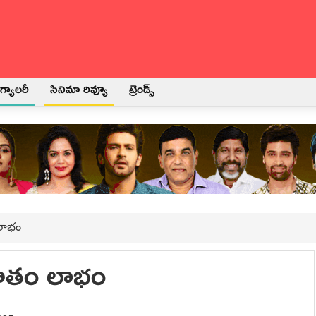
్యాలరీ
సినిమా రివ్యూ
ట్రెండ్స్
 లాభం
శాతం లాభం