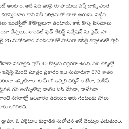
ిట్ అంటాం. అదే పది ఇరవై రూపాయలు వస్తే దాన్ని ఎంత
చూస్తుంటాం కానీ సినీ పరిశ్రమలో చాలా అరుదు. పెట్టిన
లు ఇండస్ట్రీలో కోకొల్లలుగా ఉంటారు. కానీ కొన్ని సినిమాలు
ండా చేస్తాయి. శాండల్ వుడ్ లేటెస్ట్ సెన్సేషన్ సు ఫ్రమ్ సో
25 మహావతార్ నరసింహతో పాటుగా రిలీజై కర్ణాటకలో స్టార్
టిదాకా వసూలైన గ్రాస్ 40 కోట్లకు దగ్గరగా ఉంది. నెట్ లెక్కల్లో
్ ఇన్వెస్ట్ మెంట్ సూత్రం ప్రకారం ఇది సుమారుగా 878 శాతం
రంగా ఇప్పటిదాకా టాప్ లో ఉన్నవి దర్శన్ కాటేరా, సుదీప్
ి. ఫైనల్ రన్ అయ్యేలోపు వాటిని టచ్ చేసినా, దాటేసినా
ంగళూరు లాంటి నగరాల్లో ఆదివారం ఉదయం ఆరు గంటలకు షోలు
ిమాకు జరగలేదు.
్రామా. ఓ పల్లెటూరి కుర్రాడికి సులోచన అనే దెయ్యం పడుతుంది.