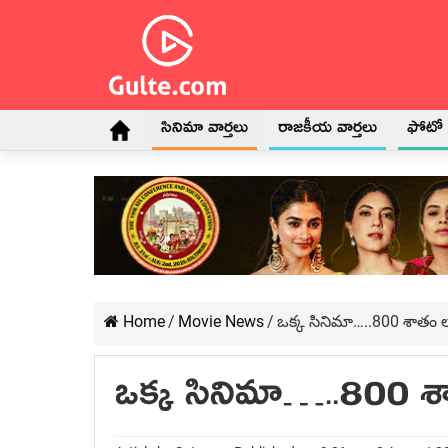
సినిమా వార్తలు
రాజకీయ వార్తలు
ఫోటో గ
Home
/
Movie News
/
ఒక్క సినిమా…..800 శాతం
ఒక్క సినిమా…..800 