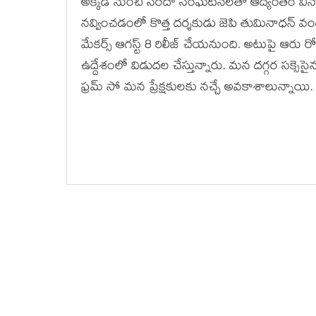
అక్కడి నుంచి సరదా సంఘటనలతో ఆద్యంతం వినో
నవ్వించడంలో కొత్త దర్శకుడు జెపి తుమినాధన్ వంద 
మేకర్స్ ఆగస్ట్ 8 రిలీజ్ చేయనుంది. అటుపై ఆరు రోజ
ఉద్దేశంలో విడుదల చేస్తున్నారు. మన దగ్గర సక్సెస
ఫ్రమ్ సో మన ప్రేక్షకులకు నచ్చే అవకాశాలున్నాయి.