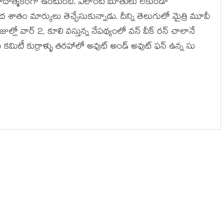
దాత్మకంగా ఉంటుంది. ఎలాంటి బూతులు లేకుండా
శాతం మార్కులు తెచ్చేసుకున్నాడు. దీన్ని తెలుగులో మైత్రి మూవీ
ుల్లో వార్ 2, కూలి వస్తున్న నేపథ్యంలో వన్ వీక్ రన్ చాలానే
ైన కమిటీ కుర్రాళ్ళు తరహాలో అవుట్ అండ్ అవుట్ ఫన్ ఉన్న సు