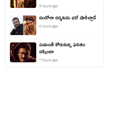
5 hours ago
దండోరా దర్శకుడు భలే షాకిచ్చాడే
6 hours ago
సుమంత్ కోరుకున్న ఫలితం
దక్కిందా
7 hours ago