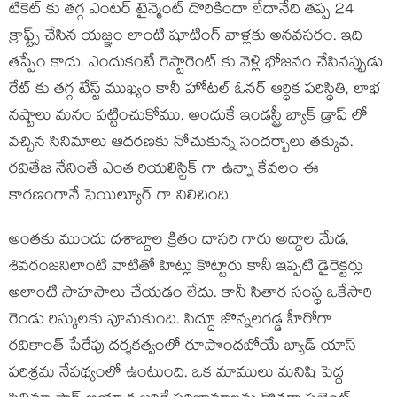
టికెట్ కు తగ్గ ఎంటర్ టైన్మెంట్ దొరికిందా లేదానేది తప్ప 24
క్రాఫ్ట్స్ చేసిన యజ్ఞం లాంటి షూటింగ్ వాళ్లకు అనవసరం. ఇది
తప్పేం కాదు. ఎందుకంటే రెస్టారెంట్ కు వెళ్లి భోజనం చేసినప్పుడు
రేట్ కు తగ్గ టేస్ట్ ముఖ్యం కానీ హోటల్ ఓనర్ ఆర్ధిక పరిస్థితి, లాభ
నష్టాలు మనం పట్టించుకోము. అందుకే ఇండస్ట్రీ బ్యాక్ డ్రాప్ లో
వచ్చిన సినిమాలు ఆదరణకు నోచుకున్న సందర్భాలు తక్కువ.
రవితేజ నేనింతే ఎంత రియలిస్టిక్ గా ఉన్నా కేవలం ఈ
కారణంగానే ఫెయిల్యూర్ గా నిలిచింది.
అంతకు ముందు దశాబ్దాల క్రితం దాసరి గారు అద్దాల మేడ,
శివరంజనిలాంటి వాటితో హిట్లు కొట్టారు కానీ ఇప్పటి డైరెక్టర్లు
అలాంటి సాహసాలు చేయడం లేదు. కానీ సితార సంస్థ ఒకేసారి
రెండు రిస్కులకు పూనుకుంది. సిద్ధూ జొన్నలగడ్డ హీరోగా
రవికాంత్ పేరేపు దర్శకత్వంలో రూపొందబోయే బ్యాడ్ యాస్
పరిశ్రమ నేపథ్యంలో ఉంటుంది. ఒక మాములు మనిషి పెద్ద