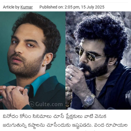
Article by
Kumar
Published on: 2:05 pm, 15 July 2025
వినోదం కోసం సినిమాలు చూసే ప్రేక్షకులు వాటి వెనుక
జరుగుతున్న కష్టాలను చూసేందుకు ఇష్టపడరు. వంద రూపాయల