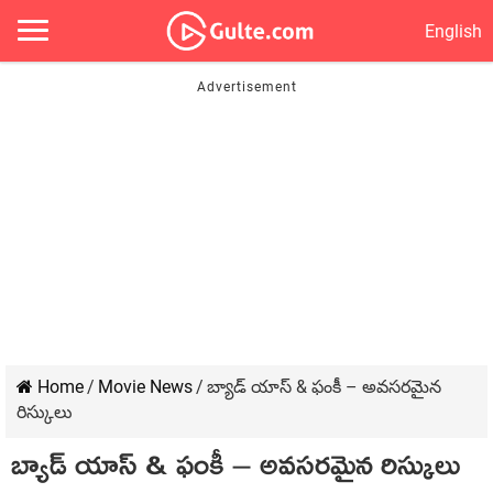
English
Home
/
Movie News
/
బ్యాడ్ యాస్ & ఫంకీ – అవసరమైన
రిస్కులు
బ్యాడ్ యాస్ & ఫంకీ – అవసరమైన రిస్కులు