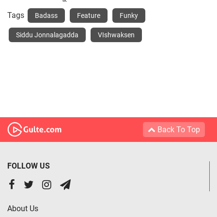
Tags
Badass
Feature
Funky
Siddu Jonnalagadda
VIshwaksen
Back To Top
FOLLOW US
About Us