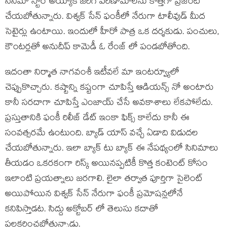
సినిమా స్టార్ అయ్యాక జరిగే పరిణామాలను కొత్తగా ప్రజెంట్
చేయబోతున్నారు. విశ్వక్ సేన్ ఫంకీలో నేరుగా టాలీవుడ్ మీద
సెటైర్లు ఉంటాయి. ఇందులో హీరో పాత్ర ఒక దర్శకుడు. పంచులు,
కౌంటర్లతో అనుదీప్ కామెడీ ఓ రేంజ్ లో పండబోతోంది.
ఇదంతా నిర్మాత నాగవంశీ ఇటీవలే మా ఇంటర్వ్యూలో
చెప్పుకొచ్చారు. కష్టాన్ని కష్టంగా చూపిస్తే ఆడియన్స్ నో అంటారు
కానీ సరదాగా చూపిస్తే ఎంజాయ్ చేసే అవకాశాలు లేకపోలేదు.
ప్రస్తుతానికి ఫంకీ రిలీజ్ డేట్ ఇంకా ఫిక్స్ కాలేదు కానీ ఈ
సంవత్సరమే ఉంటుంది. బ్యాడ్ యాస్ వచ్చే ఏడాది విడుదల
చేయబోతున్నారు. ఇలా బ్యాక్ టు బ్యాక్ ఈ నేపథ్యంలో సినిమాలు
తీయడం ఒకరకంగా రిస్క్ అయినప్పటికీ కొత్త కంటెంట్ కోసం
ఇలాంటి ప్రయత్నాలు జరగాలి. లైలా తర్వాత పూర్తిగా సైలెంట్
అయిపోయిన విశ్వక్ సేన్ నేరుగా ఫంకీ ప్రమోషన్లలోనే
కనిపిస్తాడట. సిద్దు అక్టోబర్ లో తెలుసు కదాతో
పలకరించబోతున్నాడు.