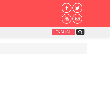
ENGLISH