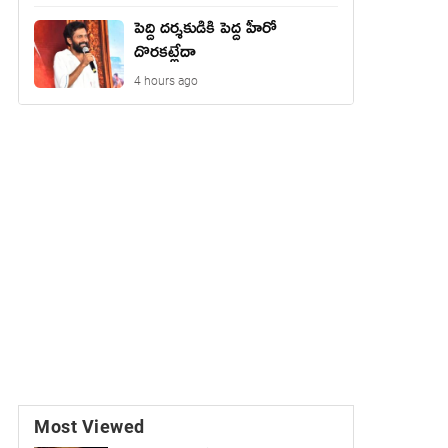
పెద్ది దర్శకుడికి పెద్ద హీరో
దొరకట్లేదా
4 hours ago
Most Viewed