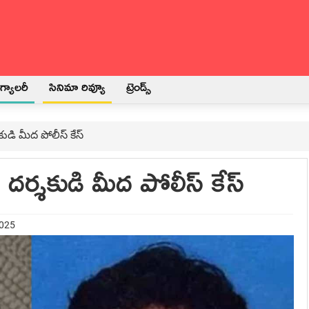
్యాలరీ
సినిమా రివ్యూ
ట్రెండ్స్
ుడి మీద పోలీస్ కేస్
దర్శకుడి మీద పోలీస్ కేస్
2025