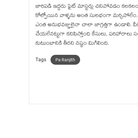
జారిపడి ఇద్దరు ఫైట్ మాస్టర్లు చనిపోవడం కలకలం 
కోల్పోయిన వాళ్ళను అంత సులభంగా మర్చిపోలేం. ఇప్ప
ఎంత అనుభవజ్ఞులైనా చాలా జాగ్రత్తగా ఉండాలి. వీడ
చేయలేనట్టుగా కనిపిస్తోంది కేసులు, పరిహారాలు 
కుటుంబానికి తీరని నష్టం మిగిలింది.
Tags
Pa Ranjith