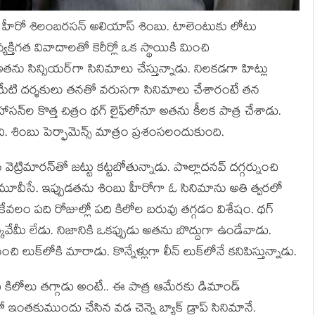
్న హీరో శిలంబ‌ర‌స‌న్ అలియాస్ శింబు. టాలెంటుకు లోటు
క్తిగ‌త వివాదాల‌తో కెరీర్లో ఒక స్థాయికి మించి
ను సిన్సియ‌ర్‌గా సినిమాలు చేస్తున్నాడు. నిల‌క‌డ‌గా హిట్లు
మేటి ద‌ర్శ‌కులు త‌న‌తో వ‌రుస‌గా సినిమాలు చేశారంటే త‌న
ాస‌న్‌ల‌ కొత్త చిత్రం థ‌గ్ లైఫ్‌లోనూ అత‌ను కీల‌క పాత్ర చేశాడు.
శింబు పెర్ఫామెన్స్ మాత్రం ప్ర‌శంస‌లందుకుంది.
్రిమార‌న్‌తో జ‌ట్టు క‌ట్ట‌బోతున్నాడు. పొల్లాద‌న‌వ్ ద‌గ్గ‌ర్నుంచి
ల్ట్ మూవీసే. ఇప్పుడ‌త‌ను శింబు హీరోగా ఓ సినిమాను అతి త్వ‌ర‌లో
‌లం ప‌ది రోజుల్లో ప‌ది కిలోల బ‌రువు త‌గ్గ‌డం విశేషం. థ‌గ్
కువేమీ లేడు. నిజానికి ఒక‌ప్పుడు అత‌ను బొద్దుగా ఉండేవాడు.
ి లుక్‌లోకి మారాడు. కొన్నేళ్లుగా లీన్ లుక్‌లోనే క‌నిపిస్తున్నాడు.
ి కిలోలు త‌గ్గాడు అంటే.. ఈ పాత్ర ఆమేర‌కు డిమాండ్
ో ఇంత‌కుముందు చేసిన వ‌డ చెన్నై బ్యాక్ డ్రాప్ సినిమానే.