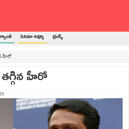
్యాలరీ
సినిమా రివ్యూ
ట్రెండ్స్
గిన హీరో
 త‌గ్గిన హీరో
025