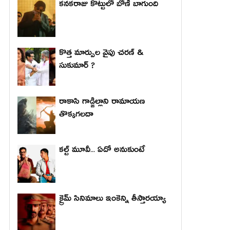
కనకరాజు కొట్టులో బోణీ బాగుంది
కొత్త మార్పుల వైపు చరణ్ &
సుకుమార్ ?
రాకాసి గాడ్జిల్లాని రామాయణ
తొక్కగలదా
కల్ట్ మూవీ... ఏదో అనుకుంటే
క్రైమ్ సినిమాలు ఇంకెన్ని తీస్తారయ్యా