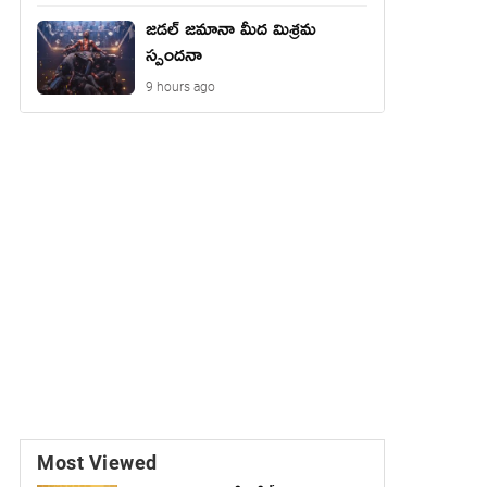
జడల్ జమానా మీద మిశ్రమ
స్పందనా
9 hours ago
Most Viewed