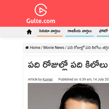
సినిమా వార్తలు
రాజకీయ వార్తలు
ఫోటో గ
Home
/
Movie News
/
ప‌ది రోజుల్లో ప‌ది కిలోలు త‌గ్
ప‌ది రోజుల్లో ప‌ది కిలోలు
Article by
Kumar
Published on: 6:39 am, 14 July 2