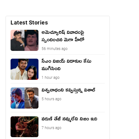
Latest Stories
అమెచ్యూరిష్ వివాదంపై
స్పందించిన మెగా హీరో
56 minutes ago
సీఎం విజయ్ విడాకుల కేసు
ముగిసింది
1 hour ago
విశ్వనాథంని కవ్విస్తున్న విశాల్
5 hours ago
వరుణ్ తేజ్ నమ్మలేని నిజం ఇది
7 hours ago