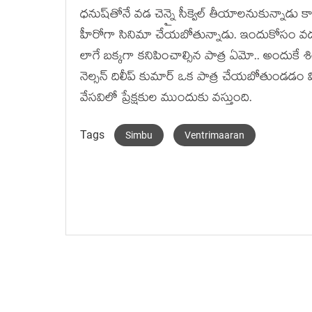
ధ‌నుష్‌తోనే వ‌డ చెన్నై సీక్వెల్ తీయాల‌నుకున్నాడు 
హీరోగా సినిమా చేయ‌బోతున్నాడు. ఇందుకోసం వ‌డ చెన
లాగే బ‌క్క‌గా క‌నిపించాల్సిన పాత్ర ఏమో.. అందుకే శ
నెల్స‌న్ దిలీప్ కుమార్ ఒక పాత్ర చేయ‌బోతుండ‌డం విశే
వేస‌విలో ప్రేక్ష‌కుల ముందుకు వ‌స్తుంది.
Tags
Simbu
Ventrimaaran