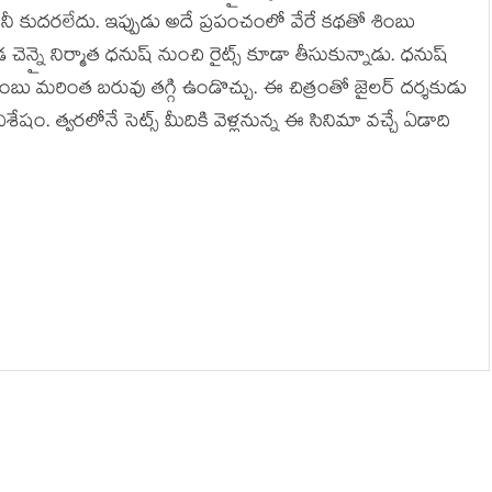
కానీ కుద‌ర‌లేదు. ఇప్పుడు అదే ప్ర‌పంచంలో వేరే క‌థ‌తో శింబు
్నై నిర్మాత ధ‌నుష్ నుంచి రైట్స్ కూడా తీసుకున్నాడు. ధ‌నుష్
ింబు మ‌రింత బ‌రువు త‌గ్గి ఉండొచ్చు. ఈ చిత్రంతో జైల‌ర్ ద‌ర్శ‌కుడు
షం. త్వ‌ర‌లోనే సెట్స్ మీదికి వెళ్ల‌నున్న ఈ సినిమా వ‌చ్చే ఏడాది