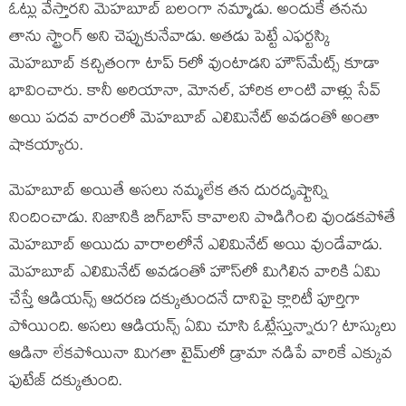
ఓట్లు వేస్తారని మెహబూబ్‍ బలంగా నమ్మాడు. అందుకే తనను
తాను స్ట్రాంగ్‍ అని చెప్పుకునేవాడు. అతడు పెట్టే ఎఫర్టస్కి
మెహబూబ్‍ కచ్చితంగా టాప్‍ 5లో వుంటాడని హౌస్‍మేట్స్ కూడా
భావించారు. కానీ అరియానా, మోనల్‍, హారిక లాంటి వాళ్లు సేవ్‍
అయి పదవ వారంలో మెహబూబ్‍ ఎలిమినేట్‍ అవడంతో అంతా
షాకయ్యారు.
మెహబూబ్‍ అయితే అసలు నమ్మలేక తన దురదృష్టాన్ని
నిందించాడు. నిజానికి బిగ్‍బాస్‍ కావాలని పొడిగించి వుండకపోతే
మెహబూబ్‍ అయిదు వారాలలోనే ఎలిమినేట్‍ అయి వుండేవాడు.
మెహబూబ్‍ ఎలిమినేట్‍ అవడంతో హౌస్‍లో మిగిలిన వారికి ఏమి
చేస్తే ఆడియన్స్ ఆదరణ దక్కుతుందనే దానిపై క్లారిటీ పూర్తిగా
పోయింది. అసలు ఆడియన్స్ ఏమి చూసి ఓట్లేస్తున్నారు? టాస్కులు
ఆడినా లేకపోయినా మిగతా టైమ్‍లో డ్రామా నడిపే వారికే ఎక్కువ
ఫుటేజ్‍ దక్కుతుంది.