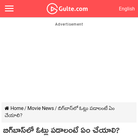
English
Home
/
Movie News
/
బిగ్‍బాస్‍లో ఓట్లు పడాలంటే ఏం
చేయాలి?
బిగ్‍బాస్‍లో ఓట్లు పడాలంటే ఏం చేయాలి?