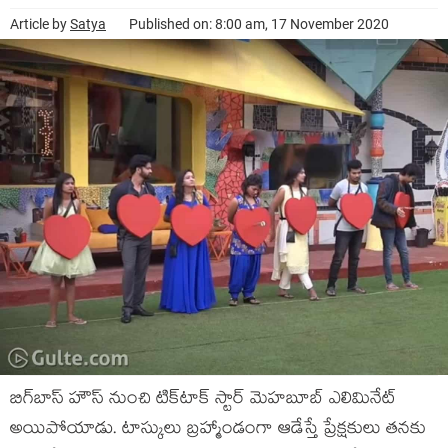
Article by
Satya
Published on: 8:00 am, 17 November 2020
బిగ్‍బాస్‍ హౌస్‍ నుంచి టిక్‍టాక్‍ స్టార్‍ మెహబూబ్‍ ఎలిమినేట్‍
అయిపోయాడు. టాస్కులు బ్రహ్మాండంగా ఆడేస్తే ప్రేక్షకులు తనకు