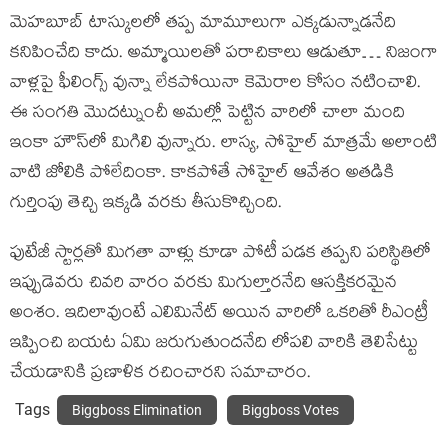
మెహబూబ్‍ టాస్కులలో తప్ప మామూలుగా ఎక్కడున్నాడనేది
కనిపించేది కాదు. అమ్మాయిలతో పరాచికాలు ఆడుతూ… నిజంగా
వాళ్లపై ఫీలింగ్స్ వున్నా లేకపోయినా కెమెరాల కోసం నటించాలి.
ఈ సంగతి మొదట్నుంచీ అమల్లో పెట్టిన వారిలో చాలా మంది
ఇంకా హౌస్‍లో మిగిలి వున్నారు. లాస్య, సోహైల్‍ మాత్రమే అలాంటి
వాటి జోలికి పోలేదింకా. కాకపోతే సోహైల్‍ ఆవేశం అతడికి
గుర్తింపు తెచ్చి ఇక్కడి వరకు తీసుకొచ్చింది.
ఫుటేజీ స్టార్లతో మిగతా వాళ్లు కూడా పోటీ పడక తప్పని పరిస్థితిలో
ఇప్పుడెవరు చివరి వారం వరకు మిగుల్తారనేది ఆసక్తికరమైన
అంశం. ఇదిలావుంటే ఎలిమినేట్‍ అయిన వారిలో ఒకరితో రీఎంట్రీ
ఇప్పించి బయట ఏమి జరుగుతుందనేది లోపలి వారికి తెలిసేట్టు
చేయడానికి ప్రణాళిక రచించారని సమాచారం.
Tags
Biggboss Elimination
Biggboss Votes