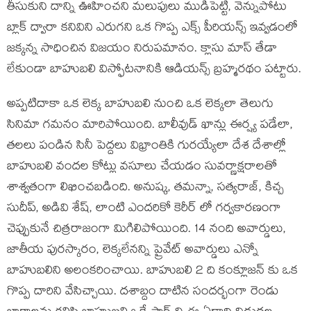
తీసుకుని దాన్ని ఊహించని మలుపులు ముడిపెట్టి, వెన్నుపోటు
బ్లాక్ ద్వారా కనివిని ఎరుగని ఒక గొప్ప ఎక్స్ పీరియన్స్ ఇవ్వడంలో
జక్కన్న సాధించిన విజయం నిరుపమానం. క్లాసు మాస్ తేడా
లేకుండా బాహుబలి విస్ఫోటనానికి ఆడియన్స్ బ్రహ్మరథం పట్టారు.
అప్పటిదాకా ఒక లెక్క బాహుబలి నుంచి ఒక లెక్కలా తెలుగు
సినిమా గమనం మారిపోయింది. బాలీవుడ్ ఖాన్లు ఈర్ష్య పడేలా,
తలలు పండిన సినీ పెద్దలు విభ్రాంతికి గురయ్యేలా దేశ దేశాల్లో
బాహుబలి వందల కోట్లు వసూలు చేయడం సువర్ణాక్షరాలతో
శాశ్వతంగా లిఖించబడింది. అనుష్క, తమన్నా, సత్యరాజ్, కిచ్చ
సుదీప్, అడివి శేష్, లాంటి ఎందరికో కెరీర్ లో గర్వకారణంగా
చెప్పుకునే చిత్రరాజంగా మిగిలిపోయింది. 14 నంది అవార్డులు,
జాతీయ పురస్కారం, లెక్కలేనన్ని ప్రైవేట్ అవార్డులు ఎన్నో
బాహుబలిని అలంకరించాయి. బాహుబలి 2 ది కంక్లూజన్ కు ఒక
గొప్ప దారిని వేసిచ్చాయి. దశాబ్దం దాటిన సందర్భంగా రెండు