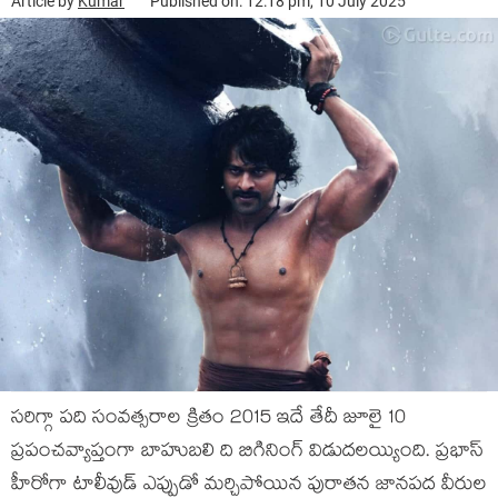
Article by
Kumar
Published on: 12:18 pm, 10 July 2025
సరిగ్గా పది సంవత్సరాల క్రితం 2015 ఇదే తేదీ జూలై 10
ప్రపంచవ్యాప్తంగా బాహుబలి ది బిగినింగ్ విడుదలయ్యింది. ప్రభాస్
హీరోగా టాలీవుడ్ ఎప్పుడో మర్చిపోయిన పురాతన జానపద వీరుల