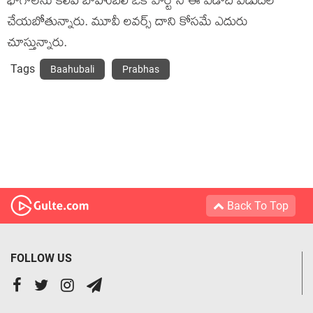
భాగాలను కలిపి బాహుబలి ఒకే పార్ట్ ని ఈ ఏడాది విడుదల
చేయబోతున్నారు. మూవీ లవర్స్ దాని కోసమే ఎదురు
చూస్తున్నారు.
Tags
Baahubali
Prabhas
Back To Top
FOLLOW US