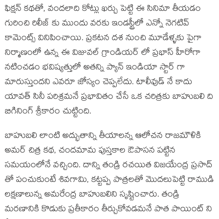
ఫిక్షన్ కథతో, వందలాది కోట్లు ఖర్చు పెట్టి ఈ సినిమా తీయడం
గురించి రిలీజ్ కు ముందు వరకు ఇండస్ట్రీలో ఎన్నో నెగటివ్
కామెంట్స్ వినిపించాయి. ప్రకటన దశ నుంచి మూడేళ్ళకు పైగా
నిర్మాణంలో ఉన్న ఈ విజువల్ గ్రాండియర్ లో ప్రభాస్ హీరోగా
నటించడం భవిష్యత్తులో అతన్ని ప్యాన్ ఇండియా స్టార్ గా
మారుస్తుందని ఎవరూ జోస్యం చెప్పలేదు. టాలీవుడ్ నే కాదు
యావత్ సినీ పరిశ్రమనే ప్రభావితం చేసే ఒక చరిత్రకు బాహుబలి ది
బిగినింగ్ శ్రీకారం చుట్టింది.
బాహుబలి లాంటి అద్భుతాన్ని తీయాలన్న ఆలోచన రాజమౌళికి
అమర్ చిత్ర కథ, చందమామ పుస్తకాల ఔపాసన పట్టిన
సమయంలోనే వచ్చింది. దాన్ని తండ్రి రచయిత విజయేంద్ర ప్రసాద్
తో పంచుకుంటే శివగామి, కట్టప్ప పాత్రలతో మొదలుపెట్టి రాముడి
లక్షణాలున్న అమరేంద్ర బాహుబలిని సృష్టించారు. తండ్రి
మరణానికి కొడుకు ప్రతీకారం తీర్చుకోవడమనే పాత పాయింట్ ని