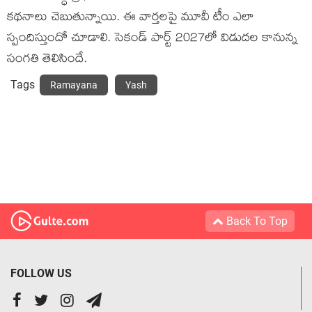
కథనాలు చెబుతున్నాయి. ఈ వార్తలపై మూవీ టీం ఎలా
స్పందిస్తుందో చూడాలి. సెకండ్ పార్ట్ 2027లో విడుదల కానున్న
సంగతి తెలిసిందే.
Tags
Ramayana
Yash
Back To Top
FOLLOW US