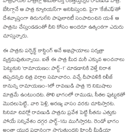
పాత్రధారుల పాత్రల్లో అమితాసక్తి రేకెత్తిస్తున్నది రావణుడి పాత్రే.
బేసిగ్గానే ఆ పాత్ర క్యూరియస్‌గా అనిపిస్తుంది. పైగా ‘కేజీఎఫ్’తో
దేశవ్యాప్తంగా తిరుగులేని పాపులారిటీ సంపాదించిన యశ్ ఆ
పాత్రను చేస్తుండడంతో దీని కోసం అందరూ ఉత్కంఠగా ఎదురు
చూస్తున్నారు.
ఈ పాత్రకు పర్ఫెక్ట్ కాస్టింగ్ అనే అభిప్రాయాలు సర్వత్రా
వ్యక్తమవుతున్నాయి. ఐతే ఈ పాత్ర మీద మరీ ఎక్కువ అంచనాలు
పెట్టుకుని ‘రామాయణం: పార్ట్-1’ చూడడానికి వెళ్తే నిరాశ
తప్పదన్నది చిత్ర వర్గాల సమాచారం. వచ్చే దీపావళికి రిలీజ్
కానున్న రామాయణం-1లో రావణుడి పాత్ర 15 నిమిషాలు
మాత్రమే ఉంటుందట. తొలి భాగంలో రాముడు, సీతల పుట్టుకతో
మొదలుపెట్టి.. వారి పెళ్లి, అరణ్య వాసం వరకు చూపిస్తారట.
సినిమా చివర్లో రావణుడి పాత్రను ప్రవేశ పెట్టి సీతను ఎత్తుకు
పోయే సన్నివేశం దగ్గర పార్ట్-1ను ముగిస్తారట. రెండో భాగం
అంతా యుద్ధ ప్రధానంగా సాగుతుందని హిందీ మీడియా