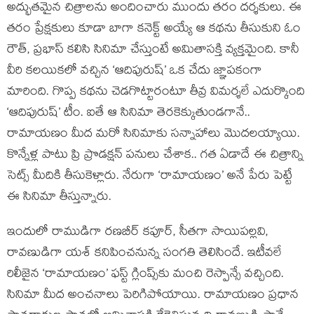
అద్భుతమైన చిత్రాలను అందించారు ముందు తరం దర్శకులు. ఈ
తరం ప్రేక్షకులు కూడా బాగా కనెక్ట్ అయ్యే ఆ కథను తీసుకుని ఓం
రౌత్, ప్రభాస్ కలిసి సినిమా చేస్తుంటే అమితాసక్తి వ్యక్తమైంది. కానీ
వీరి కలయికలో వచ్చిన ‘ఆదిపురుష్’ ఒక చేదు జ్ఞాపకంగా
మారింది. గొప్ప కథను చెడగొట్టారంటూ తీవ్ర విమర్శలే ఎదుర్కొంది
‘ఆదిపురుష్’ టీం. ఐతే ఆ సినిమా తెరకెక్కుతుండగానే..
రామాయణం మీద మరో సినిమాకు సన్నాహాలు మొదలయ్యాయి.
కొన్నేళ్ల పాటు ప్రి ప్రొడక్షన్ పనులు చేశాక.. గత ఏడాదే ఈ చిత్రాన్ని
సెట్స్ మీదికి తీసుకెళ్లారు. నేరుగా ‘రామాయణం’ అనే పేరు పెట్టే
ఈ సినిమా తీస్తున్నారు.
ఇందులో రాముడిగా రణబీర్ కపూర్, సీతగా సాయిపల్లవి,
రావణుడిగా యశ్ కనిపించనున్న సంగతి తెలిసిందే. ఇటీవలే
రిలీజైన ‘రామాయణం’ ఫస్ట్ గ్లింప్స్‌కు మంచి రెస్పాన్సే వచ్చింది.
సినిమా మీద అంచనాలు పెరిగిపోయాయి. రామాయణం ప్రధాన