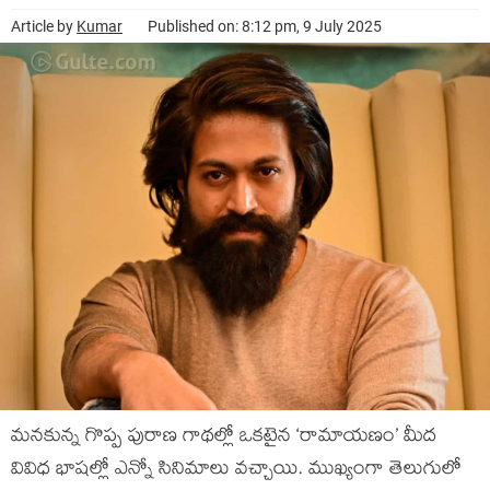
Article by
Kumar
Published on: 8:12 pm, 9 July 2025
మనకున్న గొప్ప పురాణ గాథల్లో ఒకటైన ‘రామాయణం’ మీద
వివిధ భాషల్లో ఎన్నో సినిమాలు వచ్చాయి. ముఖ్యంగా తెలుగులో