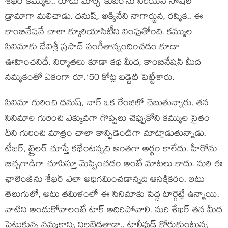
శేఖర్ కమ్ముల.. రూటు మార్చి ‘కుబేర’ను సీరియస్ సోషల్
డ్రామాగా మలిచాడు. ధనుష్, అక్కినేని నాగార్జున, రష్మిక.. ఈ
కాంబినేషనే చాలా క్యూరియాసిటీని నింపుతోంది. కమ్ముల
సినిమాకు దేవిశ్రీ ప్రసాద్ సంగీతాన్నందించడం కూడా
ఊహించనిదే. నిర్మాతలు కూడా కథ మీద, కాంబినేషన్ మీద
నమ్మకంతో ఏకంగా రూ.150 కోట్ల బడ్జెట్ పెట్టేశారు.
సినిమా గురించి ధనుష్, నాగ్ ఒక రేంజిలో చెబుతున్నారు. తన
సినిమాల గురించి ఎక్కువగా గొప్పలు చెప్పుకోని కమ్ముల సైతం
దీని గురించి మాత్రం చాలా కాన్ఫిడెంట్‌గా మాట్లాడుతున్నాడు.
టీజర్, ట్రైలర్ చూస్తే కథేంటన్నది అంతగా అర్థం కాలేదు. హీరోను
బిచ్చగాడిగా చూపిస్తూ మెప్పించడం అంటే మాటలు కాదు. మరి ఈ
ఛాలెంజ్‌ను శేఖర్ ఎలా అధిగమించడాన్నది ఆసక్తికరం. ఇటు
తెలుగులో, అటు తమిళంలో ఈ సినిమాకు పెద్ద టార్గెట్లే ఉన్నాయి.
వాటిని అందుకోవాలంటే టాక్ అదిరిపోవాలి. మరి శేఖర్ తన మీద
పెట్టుకున్న నమ్మకాన్ని నిలబెడతాడా.. టాలీవుడ్ కోరుకుంటున్న