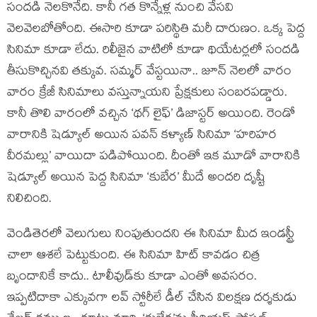
సందడి నెలకొనేది. కానీ గత కొన్నేళ్ల నుంచి వేసవి
వెలవెలబోతోంది. ఈసారి కూడా పరిస్థితి మరీ దారుణం. ఒక్క పెద్ద
సినిమా కూడా లేదు. రిలీజైన వాటిలో కూడా థియేటర్లలో సందడి
తీసుకొచ్చినవి తక్కువ. సమ్మర్ వేస్టయినా.. జూన్ నెలలో వారం
వారం క్రేజీ సినిమాలు వస్తున్నాయని ప్రేక్షకులు సంబరపడ్డారు.
కానీ తొలి వారంలో వచ్చిన ‘థగ్ లైఫ్’ డిజాస్టర్ అయింది. రెండో
వారానికి షెడ్యూల్ అయిన పవన్ కళ్యాణ్ సినిమా ‘హరిహర
వీరమల్లు’ వాయిదా పడిపోయింది. దీంతో ఇక మూడో వారానికి
షెడ్యూల్ అయిన పెద్ద సినిమా ‘కుబేర’ మీదే అందరి దృష్టీ
నిలిచింది.
వెండితెరలో వెలుగులు నింపుతుందని ఈ సినిమా మీద ఇండస్ట్రీ
చాలా ఆశలే పెట్టుకుంది. ఈ సినిమా హిట్ కావడం చిత్ర
బృందానికే కాదు.. టాలీవుడ్‌కు కూడా ఎంతో అవసరం.
ఇప్పటిదాకా ఎక్కువగా లవ్ స్టోరీలే డీల్ చేసిన విలక్షణ దర్శకుడు