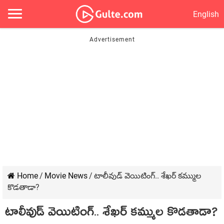
English
Home
/
Movie News
/
టాలీవుడ్ వెయిటింగ్.. శేఖర్ కమ్ముల
కొడతాడా?
టాలీవుడ్ వెయిటింగ్.. శేఖర్ కమ్ముల కొడతాడా?