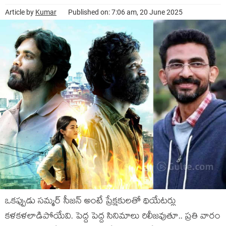
Article by
Kumar
Published on: 7:06 am, 20 June 2025
ఒకప్పుడు సమ్మర్ సీజన్ అంటే ప్రేక్షకులతో థియేటర్లు
కళకళలాడిపోయేవి. పెద్ద పెద్ద సినిమాలు రిలీజవుతూ.. ప్రతి వారం