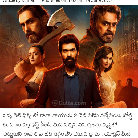
Article by
Kumar
Published on: 1:02 pm, 14 June 2025
నిన్న నెట్ ఫ్లిక్స్ లో రానా నాయుడు 2 వెబ్ సిరీస్ వచ్చేసింది. బోల్డ్
కంటెంట్ వల్ల ఫస్ట్ సీజన్ మీద వచ్చిన విమర్శలను దృష్టిలో
పెట్టుకుని ఈసారి వాటిని తగ్గించేసి ఎక్కువ డ్రామా, యాక్షన్ మీద