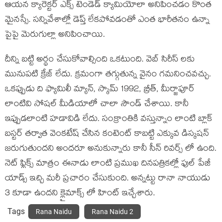
ఆయన క్యారెక్టర్ ఎక్స్ టెండెడ్ క్యామియోలా అనిపించడం కొంత
మైనస్సే. సన్నివేశాల్లో డెప్త్ లేకపోవడంతో ఎంత భారీతనం ఉన్నా
పైపై మెరుగుల్లా అనిపించాయి.
దీన్ని బట్టి అర్థం చేసుకోవాల్సింది ఒకటుంది. వెబ్ సిరీస్ లకు
మునుపటి క్రేజ్ లేదు. క్రమంగా తగ్గుతున్న వైనం గమనించవచ్చు.
ఒకప్పుడు ది ఫ్యామిలీ మ్యాన్, స్కామ్ 1992, బ్రీత్, మీర్జాపూర్
లాంటివి సోషల్ మీడియాలో చాలా సౌండ్ చేశాయి. కానీ
ఇప్పుడలాంటి హడావిడి లేదు. సంక్రాంతికి వస్తున్నాం లాంటి బ్లాక్
బస్టర్ తర్వాత వెంకటేష్ చేసిన కంటెంట్ కాబట్టి ఎక్కువ డిస్కషన్
జరుగుతుందని అందరూ అనుకున్నారు కానీ సీన్ రివర్స్ లో ఉంది.
నెట్ ఫ్లిక్స్ మాత్రం ఈనాడు లాంటి ప్రముఖ దినపత్రికల్లో ఫుల్ పేజీ
యాడ్స్ ఇచ్చి మరీ ప్రచారం చేసుకుంది. అన్నట్టు రానా నాయుడు
3 కూడా ఉందని క్లైమాక్స్ లో హింట్ ఇచ్చేశారు.
Tags
Rana Naidu
Rana Naidu 2