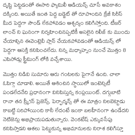
దృష్టి పెట్టడంతో ఈసారి ఫ్యామిలీ ఆడియన్స్ చూసే అవకాశం
దక్కింది. అయితే ఇంత పెద్ద బడ్జెట్ తో రూపొందిన క్రేజీ సిరీస్
మీద పెద్దగా సౌండ్ లేకపోవడం ఆశ్చర్యం కలిగిస్తోంది. టీజర్
లాంచ్ ని ఘనంగా నిర్వహించినప్పటికీ అసలైన రిలీజ్ కు ముందు
చేయాల్సిన ఈవెంట్లెవీ ప్లాన్ చేయకపోవడంతో ఆడియన్స్ లో
పెద్దగా ఆసక్తి కనిపించలేదు. నిన్న మధ్యాహ్నం నుంచే మొత్తం 8
ఎపిసోడ్లు స్ట్రీమింగ్ లోకి వచ్చేశాయి.
మొత్తం నిడివి సుమారు ఆరు గంటలకు పైగానే ఉంది. చాలా
ఓపిగ్గా చూడాలి. అయితే ఆశించిన స్థాయిలో ఇంటెన్సిటీ
పండలేదనేది ప్రధానంగా వినిపిస్తున్న కంప్లయింట్. దగ్గుబాటి
రానా తన స్క్రీన్ ప్రెజెన్స్, పెర్ఫార్మన్స్ తో ఈ మాత్రం నిలబెట్టాడు
కాబట్టి సరిపోయింది కానీ లేదంటే ఇంకా బలహీనంగా ఉండేదని
నెటిజెన్లు అభిప్రాయపడుతున్నారు. వెంకటేష్ ఎక్కువసేపు
కనిపిస్తాడని ఆశలు పెట్టుకున్న అభిమానులకు నిరాశ కలిగిస్తూ