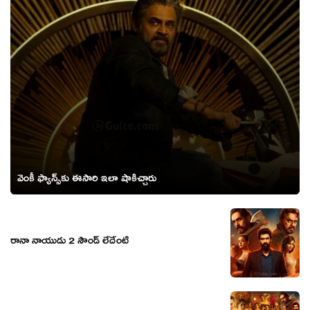
వెంకీ ఫ్యాన్స్‌కు ఈసారి ఇలా షాకిచ్చారు
రానా నాయుడు 2 సౌండ్ లేదేంటి