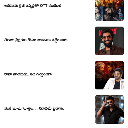
అరడజను క్రేజీ ఆప్షన్లతో OTT కంటెంట్
తెలుగు ప్రేక్షకుల కోసం బూతులు తగ్గించారు
రానా నాయుడు.. అది గుర్తుందిగా
వెంకీ మామ సూత్రం….నిదానమే ప్రధానం