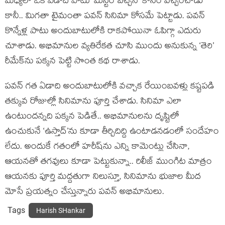
మధ్యలో ఒక ఏడాది పాటు ‘మిస్టర్ బచ్చన్’ కోసం వెచ్చించాడు
కానీ.. మిగతా టైమంతా పవన్ సినిమా కోసమే పెట్టాడు. పవన్
కొన్నేళ్ల పాటు అందుబాటులోకి రాకపోయినా ఓపిగ్గా ఎదురు
చూశాడు. అభిమానుల వ్యతిరేకత చూసి ముందు అనుకున్న ‘తెరి’
రీమేక్‌ను పక్కన పెట్టి సొంత కథ రాశాడు.
పవన్ గత ఏడాది అందుబాటులోకి వచ్చాక రేయింబవళ్లు కష్టపడి
తక్కువ రోజుల్లో సినిమాను పూర్తి చేశాడు. సినిమా ఎలా
ఉంటుందన్నది పక్కన పెడితే.. అభిమానులను దృష్టిలో
ఉంచుకునే ‘ఉస్తాద్’ను కూడా తీర్చిదిద్ది ఉంటాడనడంలో సందేహం
లేదు. అందుకే గతంలో హరీష్‌ను ఎన్ని కామెంట్లు చేసినా,
ఆయనతో తగవులు కూడా పెట్టుకున్నా.. రిలీజ్ ముంగిట మాత్రం
ఆయనకు పూర్తి మద్దతుగా నిలుస్తూ, సినిమాను భుజాల మీద
మోసే ప్రయత్నం చేస్తున్నారు పవన్ అభిమానులు.
Tags
Harish SHankar