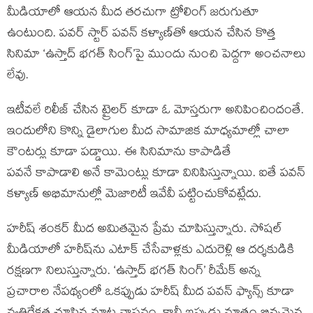
మీడియాలో ఆయన మీద తరచుగా ట్రోలింగ్ జరుగుతూ
ఉంటుంది. పవర్ స్టార్ పవన్ కళ్యాణ్‌తో ఆయన చేసిన కొత్త
సినిమా ‘ఉస్తాద్ భగత్ సింగ్’పై ముందు నుంచి పెద్దగా అంచనాలు
లేవు.
ఇటీవలే రిలీజ్ చేసిన ట్రైలర్ కూడా ఓ మోస్తరుగా అనిపించిందంతే.
ఇందులోని కొన్ని డైలాగుల మీద సామాజిక మాధ్యమాల్లో చాలా
కౌంటర్లు కూడా పడ్డాయి. ఈ సినిమాను కాపాడితే
పవనే కాపాడాలి అనే కామెంట్లు కూడా వినిపిస్తున్నాయి. ఐతే పవన్
కళ్యాణ్ అభిమానుల్లో మెజారిటీ ఇవేవీ పట్టించుకోవట్లేదు.
హరీష్ శంకర్ మీద అమితమైన ప్రేమ చూపిస్తున్నారు. సోషల్
మీడియాలో హరీష్‌ను ఎటాక్ చేసేవాళ్లకు ఎదురెళ్లి ఆ దర్శకుడికి
రక్షణగా నిలుస్తున్నారు. ‘ఉస్తాద్ భగత్ సింగ్’ రీమేక్ అన్న
ప్రచారాల నేపథ్యంలో ఒకప్పుడు హరీష్ మీద పవన్ ఫ్యాన్స్ కూడా