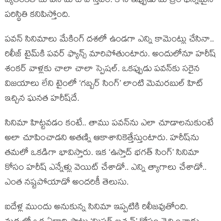
వ్యతిరేకత చూపిన మాట వాస్తవం. కానీ ఇప్పుడు మాత్రం భిన్నమైన
పరిస్థితి కనిపిస్తోంది.
పవన్ సినిమాలు మేకింగ్ దశలో ఉండగా ఎన్ని కామెంట్లు చేసినా..
రిలీజ్ టైమ్‌కి పవర్ ఫ్యాన్స్ మారిపోతుంటారు. అందులోనూ హరీష్
శంకర్ వాళ్లకు చాలా చాలా స్పెషల్. ఒకప్పుడు పవన్‌కు సరైన
విజయాలు లేని టైంలో ‘గబ్బర్ సింగ్’ లాంటి మెమరబుల్ హిట్
ఇచ్చిన ఘనత హరీష్‌దే.
సినిమా హిట్టవడం కంటే.. తాము పవన్‌ను ఎలా చూడాలనుకుంటే
అలా చూపించాడని అతణ్ని ఆకాశానికెత్తేస్తుంటారు. హరీష్‌ను
తమలో ఒకడిగా భావిస్తారు. ఇక ‘ఉస్తాద్ భగత్ సింగ్’ సినిమా
కోసం హరీష్ ఎన్నేళ్లు వెయిట్ చేశాడో.. ఎన్ని త్యాగాలు చేశాడో..
ఎంత నష్టపోయాడో అందరికీ తెలుసు.
ఐదేళ్ల ముందు అనుకున్న సినిమా ఇప్పటికి రిలీజవుతోంది.