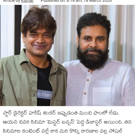
Article by
Kumar
Published on: 8:14 am, 18 March 2026
స్టార్ డైరెక్టర్ హరీష్ శంకర్ ఇప్పుడంత మంచి ఫాంలో లేడు.
ఆయన చివరి సినిమా ‘మిస్టర్ బచ్చన్’ పెద్ద డిజాస్టర్ అయింది. తన
సినిమాల కంటెంట్ వల్లే కాక మరి కొన్ని కారణాల వల్ల సోషల్