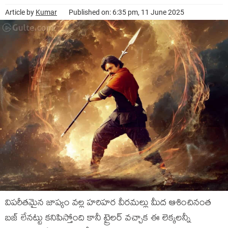
Article by
Kumar
Published on: 6:35 pm, 11 June 2025
విపరీతమైన జాప్యం వల్ల హరిహర వీరమల్లు మీద ఆశించినంత
బజ్ లేనట్టు కనిపిస్తోంది కానీ ట్రైలర్ వచ్చాక ఈ లెక్కలన్నీ