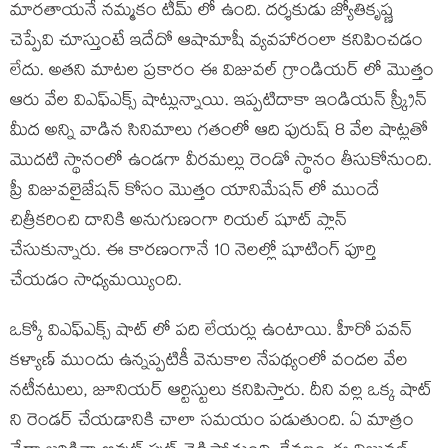
మారతాయనే నమ్మకం టీమ్ లో ఉంది. దర్శకుడు జ్యోతికృష్ణ
చెప్పేవి చూస్తుంటే ఇదేదో ఆషామాషీ వ్యవహారంలా కనిపించడం
లేదు. అతని మాటల ప్రకారం ఈ విజువల్ గ్రాండియర్ లో మొత్తం
ఆరు వేల విఎఫ్ఎక్స్ షాట్లున్నాయి. ఇప్పటిదాకా ఇండియన్ స్క్రీన్
మీద అన్ని వాడిన సినిమాలు గతంలో ఆది పురుష్ 8 వేల షాట్లతో
మొదటి స్థానంలో ఉండగా వీరమల్లు రెండో స్థానం తీసుకోనుంది.
ప్రీ విజువలైజేషన్ కోసం మొత్తం యానిమేషన్ లో ముందే
చిత్రీకరించి దానికి అనుగుణంగా రియల్ షూట్ ప్లాన్
చేసుకున్నారు. ఈ కారణంగానే 10 నెలల్లో షూటింగ్ పూర్తి
చేయడం సాధ్యమయ్యింది.
ఒక్కో విఎఫ్ఎక్స్ షాట్ లో పది లేయర్లు ఉంటాయి. హీరో పవన్
కళ్యాణ్ ముందు ఉన్నప్పటికీ వెనుకాల నేపథ్యంలో వందల వేల
నటీనటులు, జూనియర్ ఆర్టిస్టులు కనిపిస్తారు. దీని వల్ల ఒక్క షాట్
ని రెండర్ చేయడానికి చాలా సమయం పడుతుంది. ఏ మాత్రం