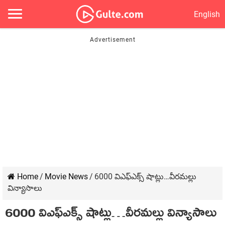
English
Home
/
Movie News
/
6000 విఎఫ్ఎక్స్ షాట్లు…వీరమల్లు
విన్యాసాలు
6000 విఎఫ్ఎక్స్ షాట్లు…వీరమల్లు విన్యాసాలు