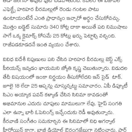
తేడా జరిగినా అవుట్ ఫుట్ చెడిపోతుంది. కేవలం ఈ విజువల్
ఎఫెక్ట్సే హరిహర వీరమల్లులో రెండు గంటల పాటు
ఉంటాయంటేనే ఎంత ప్రాధాన్యం ఇచ్చారో అర్థం చేసుకోవచ్చు.
మొత్తం బడ్జెట్ సుమారు 340 కోట్ల దాకా అయితే పది నిముషాలు
సాగే ఒక్క క్లైమాక్స్ కోసమే 25 కోట్లు ఖర్చు పెట్టాల్సి వచ్చింది.
రాజీపడకూడదనే ఇంత వ్యయం చేశారు.
వివిధ విదేశీ నిపుణులు పని చేసిన హరిహర వీరమల్లు బెస్ట్ ఎక్స్
పీరియన్స్ ఇవ్వడం ఖాయమని జ్యోతి కృష్ణ చెబుతున్నారు. విడుదల
తేదీ విషయంలో ఇంకా నిర్ణయం తీసుకోలేదని ఇన్ సైడ్ టాక్.
జూలై 18 లేదా 25 ఆప్షన్లు చూస్తున్నట్టు సమాచారం. ఏపీ డిప్యూటీ
సిఎం అయ్యాక పవన్ కళ్యాణ్ చేసిన సినిమా కావడంతో
అభిమానుల ఎదురు చూపులు మాములుగా లేవు. హైప్ సంగతి
ఎలా ఉన్నా భారీ ఓపెనింగ్స్ ఇచ్చేందుకు రెడీ అవుతున్నారు.
కీరవాణి సంగీతం సమకూర్చిన ఈ సినిమాలో నిధి అగర్వాల్
హీరోయిన్ కాగా, బాబీ డియోల్ ఔరంగజేబుగా నటించారు. పార్ట్