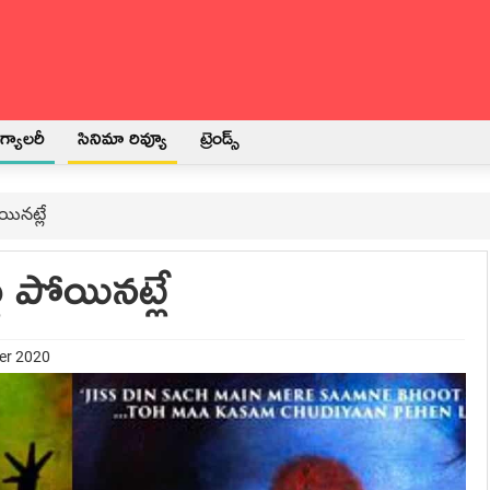
్యాలరీ
సినిమా రివ్యూ
ట్రెండ్స్
యినట్లే
లు పోయినట్లే
er 2020