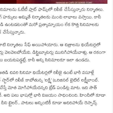
ిమాలను ఓటీటీ ఫ్లాట్ ఫామ్స్‌లో రిలీజ్ చేసేస్తున్నారు నిర్మాతలు.
ీమింగ్ హక్కులు అమ్మితే నిర్మాతలకు మంచి లాభాలు వస్తాయి. కానీ
పడి ఉంటడటంతో మరో ప్రత్యామ్నాయం లేక కొత్త సినిమాలకు
్ చేసేస్తున్నారు.
్ల వాటి నిర్మాతలు సేఫ్ అయిపోయారు. ఆ చిత్రాలను థియేటర్లలో
లు వెలవెలబోయేవి. డిస్ట్రిబ్యూటర్లు మునిగిపోయేవాళ్లు. ఆ రకంగా
తలు బయటపడ్డట్లే. కానీ అన్ని సినిమాలకూ ఇలా ఉండదు.
డి చివరి సినిమా థియేటర్లలో రిలీజై ఉంటే భారీ వసూళ్లే
ార్‌లో రిలీజ్ కాబోతున్న ‘లక్ష్మి’ (ఒరిజినల్ టైటిల్ లక్ష్మీబాంబ్.
జ్ చేస్తే మోత మోగిపోయేదన్నది ట్రేడ్ పండిట్ల మాట. ఇది సౌత్
ిసిందే. అది పలు భాషల్లో భారీ విజయం సాధించింది. హిందీలో కూడా
ీని ట్రైలర్.. పాటలు అన్నింటికీ కూడా అదిరిపోయే రెస్పాన్స్