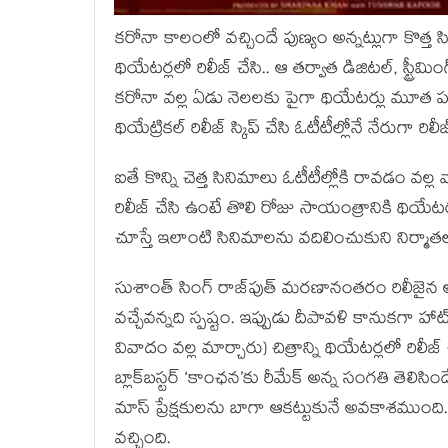
కరోనా కాలంలో వచ్చిందే పుణ్యం అన్నట్లుగా కొత్త సిన
థియేటర్లలో రిలీజ్ చేసి.. ఆ తర్వాత డిజిటల్, స్ట్ర
కరోనా వల్ల ఏడు నెలలకు పైగా థియేటర్లు మూత 
థియేట్రికల్ రిలీజ్ స్కిప్ చేసి ఓటీటీల్లోనే నేరుగా రిలీజ
ఐతే కొన్ని చెత్త సినిమాలు ఓటీటీల్లోకి రావడం వల
రిలీజ్ చేసి ఉంటే తొలి రోజు సాయంత్రానికి థియేటర్
చూస్తే ఇలాంటి సినిమాలను వదిలించుకుని నిర్మా
సుశాంత్ సింగ్ రాజ్‌‌పుత్ మరణానంతరం రిలీజైన అత
వచ్చేవన్నది స్పష్టం. ఇప్పుడు దీపావళి కానుకగా హాట్ స్ట
వివాదం వల్ల మార్చారు) చిత్రాన్ని థియేటర్లలో రిలీ
‌బ్లాక్‌బస్టర్ ‘కాంఛన’కు రీమేక్ అన్న సంగతి తెల
మాస్ ప్రేక్షకులను బాగా ఆకట్టుకునే అవకాశముంది. ద
వచ్చింది.