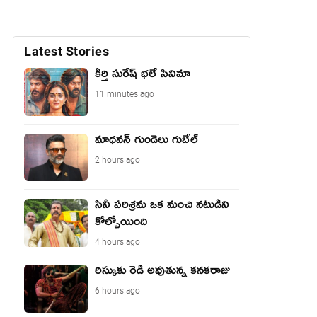
Latest Stories
కీర్తి సురేష్ భ‌లే సినిమా
11 minutes ago
మాధ‌వ‌న్ గుండెలు గుబేల్‌
2 hours ago
సినీ పరిశ్రమ ఒక మంచి నటుడిని
కోల్పోయింది
4 hours ago
రిస్కుకు రెడీ అవుతున్న కనకరాజు
6 hours ago