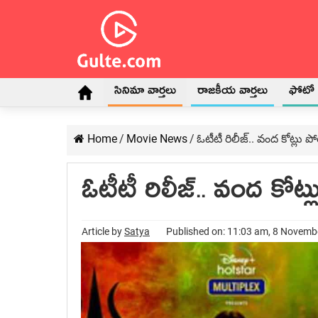
సినిమా వార్తలు
రాజకీయ వార్తలు
ఫోటో గ
Home
/
Movie News
/
ఓటీటీ రిలీజ్.. వంద కోట్లు పో
ఓటీటీ రిలీజ్.. వంద కోట్
Article by
Satya
Published on: 11:03 am, 8 Novemb