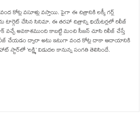
కోట్ల వసూళ్లు వస్తాయి. పైగా ఈ చిత్రానికి లక్కీ గర్ల్
మాస్‌ను టార్గెట్ చేసిన సినిమా. ఈ తరహా చిత్రాన్ని థియేటర్లలో రిలీజ్
టాక్ వచ్చే అవకాశముంది కాబట్టి మంచి సీజన్ చూసి రిలీజ్ చేస్తే
 రిలీజ్ చేయడం ద్వారా అటు ఇటుగా వంద కోట్ల దాకా ఆదాయానికి
ట్ స్టార్‌లో ‘లక్ష్మి’ విడుదల కానున్న సంగతి తెలిసిందే.