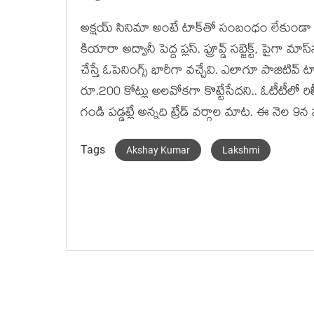
అక్షయ్ సినిమా అంటే టాక్‌తో సంబంధం లేకుండా వంద 
కియారా అద్వానీ పెద్ద ప్లస్. ప్రూవ్డ్ సబ్జెక్ట్, పైగా 
చేస్తే ఓపెనింగ్స్ భారీగా వచ్చేవి. ఎలాగూ పాజిటివ్ 
రూ.200 కోట్లు అలవోకగా కొట్టేసేదని.. ఓటీటీలో
గండి పడ్డట్లే అన్నది ట్రేడ్ వర్గాల మాట. ఈ నెల 9న హా
Tags
Akshay Kumar
Lakshmi