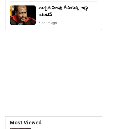
శాశ్వత సెలవు తీసుకున్న బిక్షు
యాదవ్
6 hours ago
Most Viewed