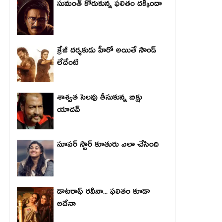
సుమంత్ కోరుకున్న ఫలితం దక్కిందా
క్రేజీ దర్శకుడు హీరో అయితే సౌండ్
లేదేంటి
శాశ్వత సెలవు తీసుకున్న బిక్షు
యాదవ్
సూపర్ స్టార్ కూతురు ఎలా చేసింది
డాటరాఫ్ రవీనా... ఫలితం కూడా
అదేనా