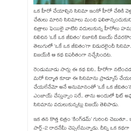
ఒక హీరో చేయాల్సిన సినిమా ఇంకో హీరో చేతికి వ
చేతులు మారిన సినిమాలు మంచి ఫలితాన్నందుకుని 
చిత్రాలు ఫెయిలై వాటిని వదులుకున్న హీరోలు హమ్మయ
నిలిచిన ‘ఒకే ఒక జీవితం’ నిజానికి విజయ్ దేవరకొ
తెలుగులో ‘ఒకే ఒక జీవితం’గా విడుదలైందీ సినిమా. 
విజయ్‌కి ఆ కథ విపరీతంగా నచ్చేసిందట.
రెండుమూడు సార్లు ఈ కథ విని.. హీరోగా నటించ
మరో నిర్మాత కూడా ఈ సినిమాను ప్రొడ్యూస్ చే
చేయలేనేమో అనే అనుమానంతో ‘ఒకే ఒక జీవితం’ను వ
ఎంజాయ్ చేస్తున్నాం సరే.. తాను అందులో ఫిట్ 
సినిమాను వదులుకున్నట్లు విజయ్ తెలిపాడు.
ఇక తన కొత్త చిత్రం ‘కింగ్‌డమ్’ గురించి చెబుతూ.. 
పార్ట్-2 రాదనేమీ చెప్పలేమన్నాడు. దీన్ని ఒక కథగా 