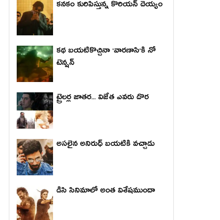
కనకం కురిపిస్తున్న కొరియన్ దెయ్యం
కథ బయటికొచ్చినా 'వారణాసి'కి నో
టెన్షన్
ట్రైలర్ల జాతర... విజేత ఎవరు దొర
అసలైన అనిరుధ్ బయటికి వచ్చాడు
డిసి సినిమాలో అంత విశేషముందా