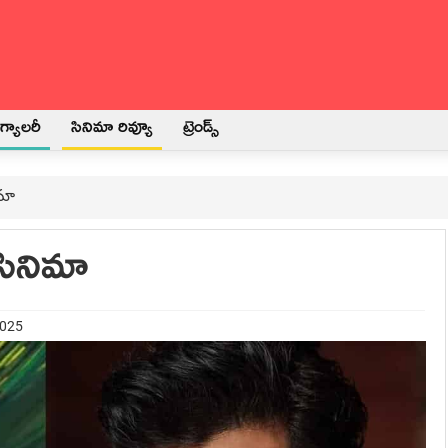
్యాలరీ
సినిమా రివ్యూ
ట్రెండ్స్
ిమా
సినిమా
2025