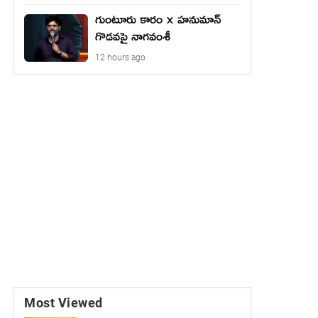
గుంటూరు కారం × హనుమాన్
గొడవపై నాగవంశీ
12 hours ago
Most Viewed