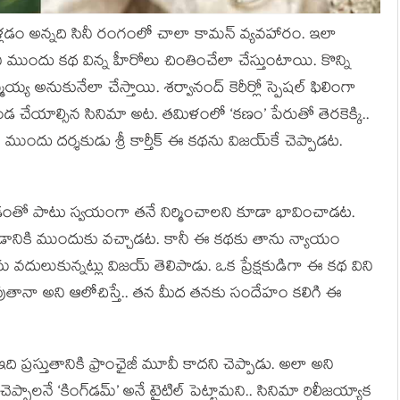
ెళ్లడం అన్నది సినీ రంగంలో చాలా కామన్ వ్యవహారం. ఇలా
ముందు కథ విన్న హీరోలు చింతించేలా చేస్తుంటాయి. కొన్ని
్య అనుకునేలా చేస్తాయి. శర్వానంద్ కెరీర్లో స్పెషల్ ఫిలింగా
ండ చేయాల్సిన సినిమా అట. తమిళంలో ‘కణం’ పేరుతో తెరకెక్కి..
ముందు దర్శకుడు శ్రీ కార్తీక్ ఈ కథను విజయ్‌కే చెప్పాడట.
డంతో పాటు స్వయంగా తనే నిర్మించాలని కూడా భావించాడట.
యడానికి ముందుకు వచ్చాడట. కానీ ఈ కథకు తాను న్యాయం
దులుకున్నట్లు విజయ్ తెలిపాడు. ఒక ప్రేక్షకుడిగా ఈ కథ విని
అవుతానా అని ఆలోచిస్తే.. తన మీద తనకు సందేహం కలిగి ఈ
ఇది ప్రస్తుతానికి ఫ్రాంఛైజీ మూవీ కాదని చెప్పాడు. అలా అని
చెప్పాలనే ‘కింగ్‌డమ్’ అనే టైటిల్ పెట్టామని.. సినిమా రిలీజయ్యాక