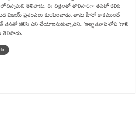
ి ఆలోచిస్తామని తెలిపాడు. ఈ చిత్రంతో తొలిసారిగా తనతో కలిసి
మీద విజయ్ ప్రశంసలు కురిపించాడు. తాను హీరో కాకముందే
తనతో కలిసి పని చేయాలనుకున్నానని.. ‘అజ్ఞాతవాసి’లోని ‘గాలి
 తెలిపాడు.
nda