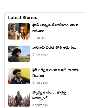
Latest Stories
ఫ్లాప్ బాధ్యత తీసుకోవడం చాలా
అవసరం
1 hour ago
వారణాసి వీరుడి తొలి అడుగులు
2 hours ago
ఫేక్ క‌లెక్ష‌న్ల గురించి ఐటీ వాళ్ల‌కూ
తెలుస‌ట‌
3 hours ago
ప్యారడైజ్ టీం… జాగ్రత్త
పడాల్సిందే
3 hours ago