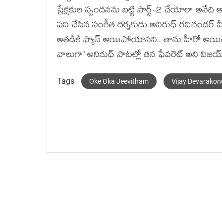
ప్రేక్షకుల స్పందనను బట్టి పార్ట్-2 చేయాలా అనేద
పని చేసిన సంగీత దర్శకుడు అనిరుధ్ రవిచందర్ 
అతడికి ఫ్యాన్ అయిపోయానని.. తాను హీరో అయితే 
వాలుగా’ అనిరుధ్ పాటల్లో తన ఫేవరెట్ అని విజయ్
Tags
Oke Oka Jeevitham
Vijay Devarako