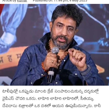
Article by
Kumar
Published on: 11:44 pm, 9 May 2025
టాలీవుడ్లో ఒకప్పుడు మాంచి క్రేజ్ సంపాదించుకున్న దర్శకుల్లో
వైవీఎస్ చౌదరి ఒకరు. లాహిరి లాహిరి లాహిరిలో, సీతయ్య,
దేవదాసు చిత్రాలతో ఒక దశలో ఆయన ఊపుమీదున్నారు. కానీ