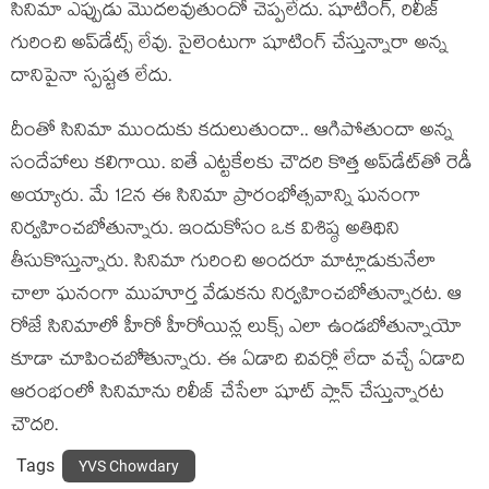
సినిమా ఎప్పుడు మొదలవుతుందో చెప్పలేదు. షూటింగ్, రిలీజ్
గురించి అప్‌డేట్స్ లేవు. సైలెంటు‌గా షూటింగ్ చేస్తున్నారా అన్న
దానిపైనా స్పష్టత లేదు.
దీంతో సినిమా ముందుకు కదులుతుందా.. ఆగిపోతుందా అన్న
సందేహాలు కలిగాయి. ఐతే ఎట్టకేలకు చౌదరి కొత్త అప్‌డేట్‌తో రెడీ
అయ్యారు. మే 12న ఈ సినిమా ప్రారంభోత్సవాన్ని ఘనంగా
నిర్వహించబోతున్నారు. ఇందుకోసం ఒక విశిష్ఠ అతిథిని
తీసుకొస్తున్నారు. సినిమా గురించి అందరూ మాట్లాడుకునేలా
చాలా ఘనంగా ముహూర్త వేడుకను నిర్వహించబోతున్నారట. ఆ
రోజే సినిమాలో హీరో హీరోయిన్ల లుక్స్ ఎలా ఉండబోతున్నాయో
కూడా చూపించబోెతున్నారు. ఈ ఏడాది చివర్లో లేదా వచ్చే ఏడాది
ఆరంభంలో సినిమాను రిలీజ్ చేసేలా షూట్ ప్లాన్ చేస్తున్నారట
చౌదరి.
Tags
YVS Chowdary