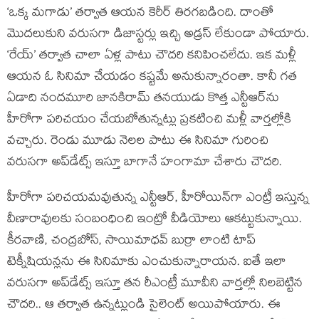
‘ఒక్క మగాడు’ తర్వాత ఆయన కెరీర్ తిరగబడింది. దాంతో
మొదలుకుని వరుసగా డిజాస్టర్లు ఇచ్చి అడ్రస్ లేకుండా పోయారు.
‘రేయ్’ తర్వాత చాలా ఏళ్ల పాటు చౌదరి కనిపించలేదు. ఇక మళ్లీ
ఆయన ఓ సినిమా చేయడం కష్టమే అనుకున్నారంతా. కానీ గత
ఏడాది నందమూరి జానకిరామ్ తనయుడు కొత్త ఎన్టీఆర్‌ను
హీరోగా పరిచయం చేయబోతున్నట్లు ప్రకటించి మళ్లీ వార్తల్లోకి
వచ్చారు. రెండు మూడు నెలల పాటు ఈ సినిమా గురించి
వరుసగా అప్‌డేట్స్ ఇస్తూ బాగానే హంగామా చేశారు చౌదరి.
హీరోగా పరిచయమవుతున్న ఎన్టీఆర్‌, హీరోయిన్‌గా ఎంట్రీ ఇస్తున్న
వీణారావులకు సంబంధించి ఇంట్రో వీడియోలు ఆకట్టుకున్నాయి.
కీరవాణి, చంద్రబోస్, సాయిమాధవ్ బుర్రా లాంటి టాప్
టెక్నీషియన్లను ఈ సినిమాకు ఎంచుకున్నారాయన. ఐతే ఇలా
వరుసగా అప్‌డేట్స్ ఇస్తూ తన రీఎంట్రీ మూవీని వార్తల్లో నిలబెట్టిన
చౌదరి.. ఆ తర్వాత ఉన్నట్లుండి సైలెంట్ అయిపోయారు. ఈ