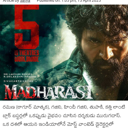
Article by
Satya
Published on: 1:05 pm, 15 April 2025
రమణ (ఠాగూర్ మాతృక), గజిని, హిందీ గజిని, తుపాకి, కత్తి లాంటి
బ్లాక్ బస్టర్లలో ఒకప్పుడు వైభవం చూసిన దర్శకుడు మురుగదాస్.
ఒక దశలో ఆయన ఇండియాలోనే మోస్ట్ వాంటెడ్ డైరెక్టర్లలో