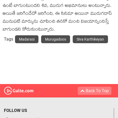
ఉంటే బాగుంటుందని శివ, మురుగ అభిమానులు అంటున్నారు.
అయితే జరిగిందేదో జరిగింది, ఈ సినిమా అయినా మురుగదాస్
మునుపటి మార్కును చూపించి తనకో మంచి విజయాన్నందిస్తే
బాగుండని కోరుకుంటున్నారు.
Tags
Madarasi
Murugadoos
Siva Karthikeyan
Back To Top
FOLLOW US