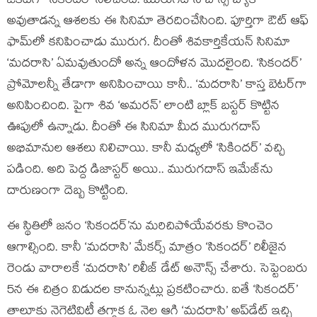
ఒకటిగా ‘సికందర్’ నిలిచింది. మురుగదాస్ బౌన్స్ బ్యాక్
అవుతాడన్న ఆశలకు ఈ సినిమా తెరదించేసింది. పూర్తిగా ఔట్ ఆఫ్
ఫామ్‌లో కనిపించాడు మురుగ. దీంతో శివకార్తికేయన్ సినిమా
‘మదరాసి’ ఏమవుతుందో అన్న ఆందోళన మొదలైంది. ‘సికందర్’
ప్రోమోలన్నీ తేడాగా అనిపించాయి కానీ.. ‘మదరాసి’ కాస్త బెటర్‌గా
అనిపించింది. పైగా శివ ‘అమరన్’ లాంటి బ్లాక్ బస్టర్ కొట్టిన
ఊపులో ఉన్నాడు. దీంతో ఈ సినిమా మీద మురుగదాస్
అభిమానుల ఆశలు నిలిచాయి. కానీ మధ్యలో ‘సికిందర్’ వచ్చి
పడింది. అది పెద్ద డిజాస్టర్ అయి.. మురుగదాస్ ఇమేజ్‌ను
దారుణంగా దెబ్బ కొట్టింది.
ఈ స్థితిలో జనం ‘సికందర్’ను మరిచిపోయేవరకు కొంచెం
ఆగాల్సింది. కానీ ‘మదరాసి’ మేకర్స్ మాత్రం ‘సికందర్’ రిలీజైన
రెండు వారాలకే ‘మదరాసి’ రిలీజ్ డేట్ అనౌన్స్ చేశారు. సెప్టెంబరు
5న ఈ చిత్రం విడుదల కానున్నట్లు ప్రకటించారు. ఐతే ‘సికందర్’
తాలూకు నెగెటివిటీ తగ్గాక ఓ నెల ఆగి ‘మదరాసి’ అప్‌డేట్ ఇచ్చి