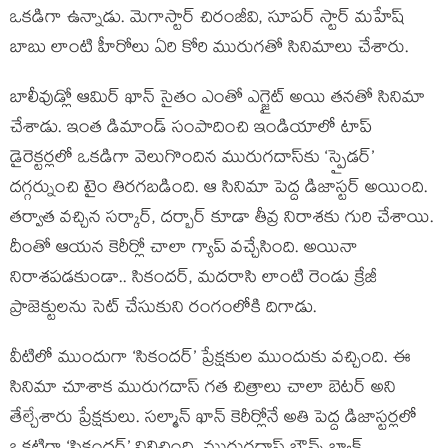
ఒకడిగా ఉన్నాడు. మెగాస్టార్ చిరంజీవి, సూపర్ స్టార్ మహేష్
బాబు లాంటి హీరోలు ఏరి కోరి మురుగతో సినిమాలు చేశారు.
బాలీవుడ్లో ఆమిర్ ఖాన్ సైతం ఎంతో ఎగ్జైట్ అయి తనతో సినిమా
చేశాడు. ఇంత డిమాండ్ సంపాదించి ఇండియాలో టాప్
డైరెక్టర్లలో ఒకడిగా వెలుగొందిన మురుగదాస్‌‌కు ‘స్పైడర్’
దగ్గర్నుంచి టైం తిరగబడింది. ఆ సినిమా పెద్ద డిజాస్టర్ అయింది.
తర్వాత వచ్చిన సర్కార్, దర్బార్ కూడా తీవ్ర నిరాశకు గురి చేశాయి.
దీంతో ఆయన కెరీర్లో చాలా గ్యాప్ వచ్చేసింది. అయినా
నిరాశపడకుండా.. సికందర్, మదరాసి లాంటి రెండు క్రేజీ
ప్రాజెక్టులను సెట్ చేసుకుని రంగంలోకి దిగాడు.
వీటిలో ముందుగా ‘సికందర్’ ప్రేక్షకుల ముందుకు వచ్చింది. ఈ
సినిమా చూశాక మురుగదాస్ గత చిత్రాలు చాలా బెటర్ అని
తేల్చేశారు ప్రేక్షకులు. సల్మాన్ ఖాన్ కెరీర్లోనే అతి పెద్ద డిజాస్టర్లలో