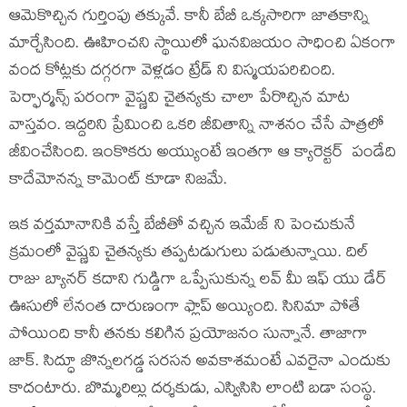
ఆమెకొచ్చిన గుర్తింపు తక్కువే. కానీ బేబీ ఒక్కసారిగా జాతకాన్ని
మార్చేసింది. ఊహించని స్థాయిలో ఘనవిజయం సాధించి ఏకంగా
వంద కోట్లకు దగ్గరగా వెళ్లడం ట్రేడ్ ని విస్మయపరిచింది.
పెర్ఫార్మన్స్ పరంగా వైష్ణవి చైతన్యకు చాలా పేరొచ్చిన మాట
వాస్తవం. ఇద్దరిని ప్రేమించి ఒకరి జీవితాన్ని నాశనం చేసే పాత్రలో
జీవించేసింది. ఇంకొకరు అయ్యుంటే ఇంతగా ఆ క్యారెక్టర్ పండేది
కాదేమోనన్న కామెంట్ కూడా నిజమే.
ఇక వర్తమానానికి వస్తే బేబీతో వచ్చిన ఇమేజ్ ని పెంచుకునే
క్రమంలో వైష్ణవి చైతన్యకు తప్పటడుగులు పడుతున్నాయి. దిల్
రాజు బ్యానర్ కదాని గుడ్డిగా ఒప్పేసుకున్న లవ్ మీ ఇఫ్ యు డేర్
ఊసులో లేనంత దారుణంగా ఫ్లాప్ అయ్యింది. సినిమా పోతే
పోయింది కానీ తనకు కలిగిన ప్రయోజనం సున్నానే. తాజాగా
జాక్. సిద్ధూ జొన్నలగడ్డ సరసన అవకాశమంటే ఎవరైనా ఎందుకు
కాదంటారు. బొమ్మరిల్లు దర్శకుడు, ఎస్విసిసి లాంటి బడా సంస్థ.