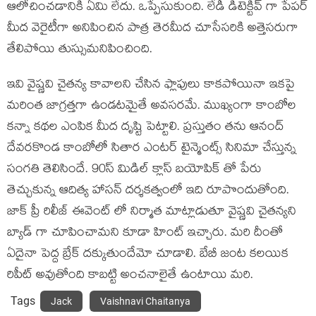
ఆలోచించడానికి ఏమి లేదు. ఒప్పేసుకుంది. లేడీ డిటెక్టివ్ గా పేపర్
మీద వెరైటీగా అనిపించిన పాత్ర తెరమీద చూసేసరికి అత్తెసరుగా
తేలిపోయి తుస్సుమనిపించింది.
ఇవి వైష్ణవి చైతన్య కావాలని చేసిన ఫ్లాపులు కాకపోయినా ఇకపై
మరింత జాగ్రత్తగా ఉండటమైతే అవసరమే. ముఖ్యంగా కాంబోల
కన్నా కథల ఎంపిక మీద దృష్టి పెట్టాలి. ప్రస్తుతం తను ఆనంద్
దేవరకొండ కాంబోలో సితార ఎంటర్ టైన్మెంట్స్ సినిమా చేస్తున్న
సంగతి తెలిసిందే. 90స్ మిడిల్ క్లాస్ బయోపిక్ తో పేరు
తెచ్చుకున్న ఆదిత్య హాసన్ దర్శకత్వంలో ఇది రూపొందుతోంది.
జాక్ ప్రీ రిలీజ్ ఈవెంట్ లో నిర్మాత మాట్లాడుతూ వైష్ణవి చైతన్యని
బ్యాడ్ గా చూపించామని కూడా హింట్ ఇచ్చారు. మరి దీంతో
ఏదైనా పెద్ద బ్రేక్ దక్కుతుందేమో చూడాలి. బేబీ జంట కలయిక
రిపీట్ అవుతోంది కాబట్టి అంచనాలైతే ఉంటాయి మరి.
Tags
Jack
Vaishnavi Chaitanya