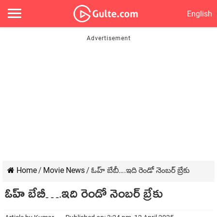
English
Home
/
Movie News
/
ఓహ్ బేబీ….ఇది రెండో నెంబర్ బ్రేకు
ఓహ్ బేబీ….ఇది రెండో నెంబర్ బ్రేకు