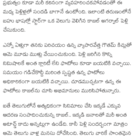
ప్రభుత్వం కూడా మరీ కఠినంగా వ్యవహరించకపోవడంతో ఈ
మధ్య పెళ్లిళ్లలో సందడి బాగానే ఉంటోంది. ఇలాంటి తరుణంలోనే
బహు భాషల్లో స్టార్‌గా ఒక వెలుగు వెలిగిన కాజల్ అగర్వాల్ పెళ్లి
చేసుకుంది.
ఎన్నో ఏళ్లుగా తనకు పరిచయం ఉన్న వ్యాపారవేత్త గౌతమ్ కిచ్లుతో
ఆమె మూడు ముళ్లు వేయించుకుంది. పెళ్లి జరిగిన కొన్ని
నిమిషాలకే అంత క్లారిటీ లేని ఫొటోలు కూడా బయటికి వచ్చాయి.
సమయం గడిచేకొద్దీ మరింత స్పష్టత ఉన్న ఫొటోలు
అధికారికంగా బయటికి వచ్చాయి. చూడముచ్చటగా ఉన్న ఈ
ఫొటోలు కాజల్‌ను చూసి అభిమానులు మురిసిపోతున్నారు.
ఐతే తెలుగులోనే అత్యధికంగా సినిమాలు చేసి ఇక్కడే ఎక్కువ
ఆదరణ సంపాదించుకున్న కాజల్.. ఇక్కడి జనాలతో మరీ అంత
అటాచ్డ్ కాదు అన్నట్లుగా ఉండేది. కానీ పెళ్లి సందర్భంగా మాత్రం
ఆమె తెలుగు వాళ్ల మనసు దోచేసింది. తెలుగు వారికే సొంతమైన