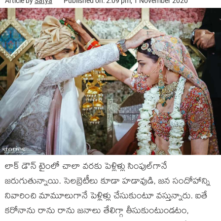
Article by
Satya
Published on: 2:09 pm, 1 November 2020
లాక్ డౌన్ టైంలో చాలా వరకు పెళ్లిళ్లు సింపుల్‌గానే
జరుగుతున్నాయి. సెలబ్రెటీలు కూడా హడావుడి, జన సందోహాన్ని
నివారించి మామూలుగానే పెళ్లిళ్లు చేసుకుంటూ వస్తున్నారు. ఐతే
కరోనాను రాను రాను జనాలు తేలిగ్గా తీసుకుంటుండటం,