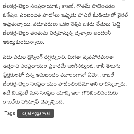
జీలకర్ర-బెల్లం సంప్రదాయాన్ని కాజల్, గౌతమ్ పాటించడం
విశేషం. సంబంధిత ఫొటోలు ఇప్పుడు సోషల్ మీడియాలో వైరల్
అవుతున్నాయి. వధూవరులు ఒకరి నెత్తిన ఒకరు చేతులు పెట్టి
జీలకర్ర-బెల్లం తంతును నిర్వహిస్తున్న దృశ్యాలు అందరినీ
ఆకట్టుకుంటున్నాయి.
వధూవరుల డ్రెస్సింగ్ దగ్గర్నుంచి, మిగతా వ్యవహారమంతా
ఉత్తరాది సంప్రదాయల ప్రకారమే జరిగినట్లుంది. కానీ తెలుగు
ప్రేక్షకులతో ఉన్న అనుబంధం మూలంగానో ఏమో.. కాజల్
జీలకర్ర-బెల్లం సంప్రదాయం పాటించిందేమో అని భావిస్తున్నారు.
ఇదే నిజమైతే మన సంప్రదాయాన్ని ఇలా గౌరవించినందుకు
కాజల్‌కు హ్యాట్సాఫ్ చెప్పాల్సిందే.
Tags
Kajal Aggarwal