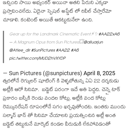
ఇచ్చింది సాయి అభ్యంకర్ అయినా అతని పేరుని ఎక్కడా
ప్రస్తావించలేదు. ఏదైనా స్పెషల్ అప్డేట్ లో రివీల్ చేస్తారేమో
చూడాలి. కంటెంట్ అయితే ఆకట్టుకునేలా ఉంది.
Gear up for the Landmark Cinematic Event⚡✨
#AA22xA6
– A Magnum Opus from Sun Pictures💥
@alluarjun
@Atlee_dir
#SunPictures
#AA22
#A6
pic.twitter.com/MUD2hVXYDP
— Sun Pictures (@sunpictures)
April 8, 2025
త్వరలోనే రెగ్యులర్ షూటింగ్ కి వెళ్ళబోతున్న ఏఏ 22 దర్శకుడు
అట్లీకి ఆరో సినిమా. బడ్జెట్ పరంగా ఇదే అతి పెద్దది. చెన్నై టాక్
ప్రకారం బన్నీకి రెండు వందల కోట్లు, అట్లీకి వంద కోట్లు
రెమ్యునరేషన్ రూపంలోనే సగం ఖర్చవుతోందట. ఇంతకు ముందు
సల్మాన్ ఖాన్ తో సినిమా చేయాలని ప్రయత్నించిన అట్లీ అంత
బడ్జెట్ తట్టుకునే మార్కెట్ కండల వీరుడుకి లేకపోవడంతో