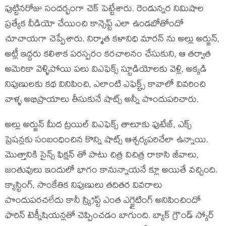
పుట్టినరోజు సందర్భంగా చెక్ పెట్టేశారు. రెండున్నర నిమిషాల
ప్రత్యేక వీడియో చేయించి కాన్సెప్ట్ ఎలా ఉండబోతోందో
చూచాయగా చెప్పేశారు. నిర్మాత కళానిధి మారన్ ను అల్లు అర్జున్,
అట్లీ ఇద్దరు కలిశాక పరస్పరం కరచాలనం చేసుకుని, ఆ తర్వాత
అమెరికా వెళ్ళిపోయి పలు విఎఫెక్స్ స్టూడియోలకు వెళ్లి, అక్కడి
నిపుణులకు కథ వినిపించి, ఎలాంటి ఎఫెక్ట్స్ కావాలో వివరించి
వాళ్ళ అభిప్రాయాలు తీసుకునే షాట్స్ అన్నీ పొందుపరిచారు.
అల్లు అర్జున్ మీద ట్రయిల్ విఎఫెక్స్ తాలూకు ఫుటేజ్, ఎక్స్
ప్రెషన్లకు సంబంధించిన కొన్ని షాట్స్ ఆశ్చర్యపరిచేలా ఉన్నాయి.
మొత్తానికి సైన్స్ ఫిక్షన్ తో పాటు చిత్ర విచిత్ర రాకాసి జీవాలు,
జంతువులు ఇందులో భాగం కానున్నాయనే క్లూ అయితే వచ్చింది.
క్యాస్టింగ్, సాంకేతిక నిపుణులు తదితర వివరాలు
పొందుపరచలేదు కానీ స్క్రిప్ట్ ఎంత ఎగ్జైటింగ్ అనిపించిందో
ఫారిన్ టెక్నీషియన్లతో చెప్పించడం బాగుంది. బ్యాక్ గ్రౌండ్ స్కోర్