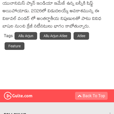
యునానిమస్ ప్యాన్ ఇండియా ఇమేజ్ ఉన్న బన్నీకి షిఫ్ట్
అయిపోయాడు. 2026లో విడుదలయ్యే అవకాశమున్న ఈ
విజువల్ వండర్ లో అంతర్జాతీయ నిపుణులతో పాటు వివిధ
బాషల నుంచి క్రేజీ నటీనటులు భాగం కాబోతున్నారు.
Tags
Allu Arjun
Allu Arjun Atlee
Atlee
Feature
Back To Top