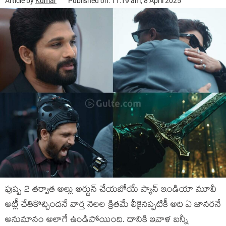
Article by
Kumar
Published on: 11:19 am, 8 April 2025
పుష్ప 2 తర్వాత అల్లు అర్జున్ చేయబోయే ప్యాన్ ఇండియా మూవీ
అట్లీ చేతికొచ్చిందనే వార్త నెలల క్రితమే లీకైనప్పటికీ అది ఏ జానరనే
అనుమానం అలాగే ఉండిపోయింది. దానికి ఇవాళ బన్నీ