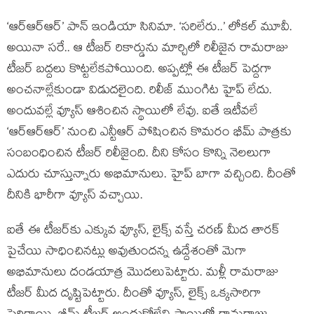
‘ఆర్ఆర్ఆర్’ పాన్ ఇండియా సినిమా. ‘సరిలేరు..’ లోకల్ మూవీ.
అయినా సరే.. ఆ టీజర్ రికార్డును మార్చిలో రిలీజైన రామరాజు
టీజర్ బద్దలు కొట్టలేకపోయింది. అప్పట్లో ఈ టీజర్ పెద్దగా
అంచనాల్లేకుండా విడుదలైంది. రిలీజ్ ముంగిట హైప్ లేదు.
అందువల్లే వ్యూస్ ఆశించిన స్థాయిలో లేవు. ఐతే ఇటీవలే
‘ఆర్ఆర్ఆర్’ నుంచి ఎన్టీఆర్ పోషించిన కొమరం భీమ్ పాత్రకు
సంబంధించిన టీజర్ రిలీజైంది. దీని కోసం కొన్ని నెలలుగా
ఎదురు చూస్తున్నారు అభిమానులు. హైప్ బాగా వచ్చింది. దీంతో
దీనికి భారీగా వ్యూస్ వచ్చాయి.
ఐతే ఈ టీజర్‌కు ఎక్కువ వ్యూస్, లైక్స్ వస్తే చరణ్ మీద తారక్
పైచేయి సాధించినట్లు అవుతుందన్న ఉద్దేశంతో మెగా
అభిమానులు దండయాత్ర మొదలుపెట్టారు. మళ్లీ రామరాజు
టీజర్ మీద దృష్టిపెట్టారు. దీంతో వ్యూస్, లైక్స్ ఒక్కసారిగా