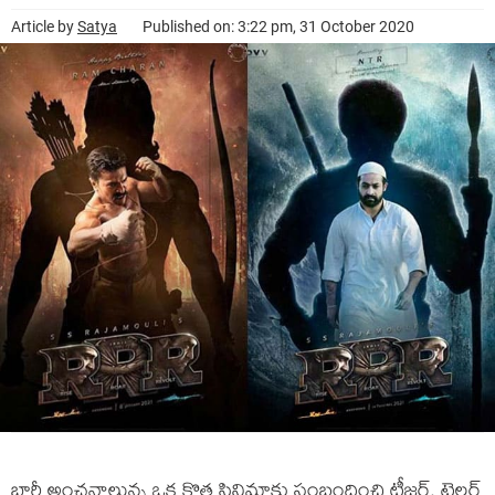
Article by
Satya
Published on: 3:22 pm, 31 October 2020
భారీ అంచనాలున్న ఒక కొత్త సినిమాకు సంబంధించి టీజర్, ట్రైలర్