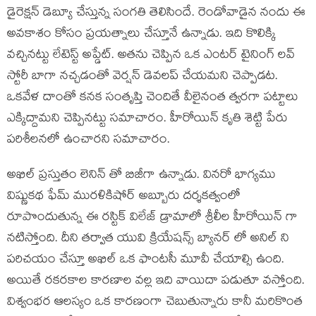
డైరెక్షన్ డెబ్యూ చేస్తున్న సంగతి తెలిసిందే. రెండోవాడైన నందు ఈ
అవకాశం కోసం ప్రయత్నాలు చేస్తూనే ఉన్నాడు. ఇది కొలిక్కి
వచ్చినట్టు లేటెస్ట్ అప్డేట్. అతను చెప్పిన ఒక ఎంటర్ టైనింగ్ లవ్
స్టోరీ బాగా నచ్చడంతో వెర్షన్ డెవలప్ చేయమని చెప్పాడట.
ఒకవేళ దాంతో కనక సంతృప్తి చెందితే వీలైనంత త్వరగా పట్టాలు
ఎక్కిద్దామని చెప్పినట్టు సమాచారం. హీరోయిన్ కృతి శెట్టి పేరు
పరిశీలనలో ఉంచారని సమాచారం.
అఖిల్ ప్రస్తుతం లెనిన్ తో బిజీగా ఉన్నాడు. వినరో భాగ్యము
విష్ణుకథ ఫేమ్ మురళికిషోర్ అబ్బూరు దర్శకత్వంలో
రూపొందుతున్న ఈ రస్టిక్ విలేజ్ డ్రామాలో శ్రీలీల హీరోయిన్ గా
నటిస్తోంది. దీని తర్వాత యువి క్రియేషన్స్ బ్యానర్ లో అనిల్ ని
పరిచయం చేస్తూ అఖిల్ ఒక ఫాంటసీ మూవీ చేయాల్సి ఉంది.
అయితే రకరకాల కారణాల వల్ల ఇది వాయిదా పడుతూ వస్తోంది.
విశ్వంభర ఆలస్యం ఒక కారణంగా చెబుతున్నారు కానీ మరికొంత