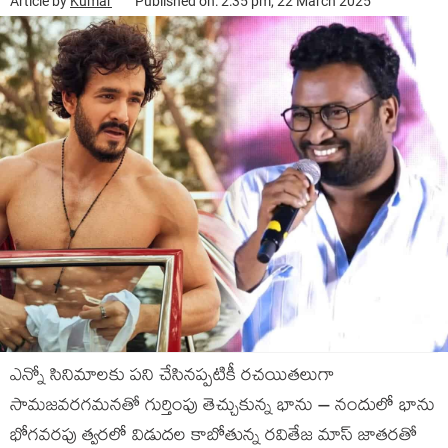
Article by
Kumar
Published on: 2:35 pm, 22 March 2025
ఎన్నో సినిమాలకు పని చేసినప్పటికీ రచయితలుగా
సామజవరగమనతో గుర్తింపు తెచ్చుకున్న భాను – నందులో భాను
భోగవరపు త్వరలో విడుదల కాబోతున్న రవితేజ మాస్ జాతరతో