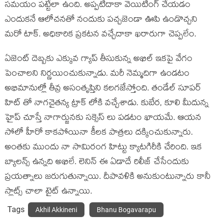
సమయం పట్టేలా ఉంది. అప్పటిదాకా వెయిటింగ్ చేయడం
ఎందుకనే ఆలోచనతో నందుకు పచ్చజెండా ఊపి ఉండొచ్చని
మరో టాక్. అధికారిక ప్రకటన వచ్చేదాకా ఖరారుగా చెప్పలేం.
ఏజెంట్ దెబ్బకు ఎక్కువ గ్యాప్ తీసుకున్న అఖిల్ ఇకపై వేగం
పెంచాలని నిర్ణయించుకున్నాడు. మరీ నెమ్మదిగా ఉండటం
అభిమానుల్లో తీవ్ర అసంతృప్తిని కలగజేస్తోంది. తండేల్ సూపర్
హిట్ తో నాగచైతన్య ట్రాక్ లోకి వచ్చేశాడు. కుబేర, కూలి మీదున్న
హైప్ చూస్తే నాగార్జునకు సక్సెస్ లు పడటం ఖాయమే. ఆయన
సోలో హీరో కాకపోయినా కీలక పాత్రలు దక్కించుకున్నారు.
అంతకు ముందు నా సామిరంగ హిట్టు క్యాటగిరీకి చేరింది. ఇక
బ్యాలన్స్ ఉన్నది అఖిలే. లెనిన్ ఈ ఏడాదే రిలీజ్ చేసేందుకు
ప్రయత్నాలు జరుగుతున్నాయి. దీపావళికి అనుకుంటున్నారు కానీ
స్లాట్స్ చాలా టైట్ ఉన్నాయి.
Tags
Akhil Akkineni
Bhanu Bogavarapu