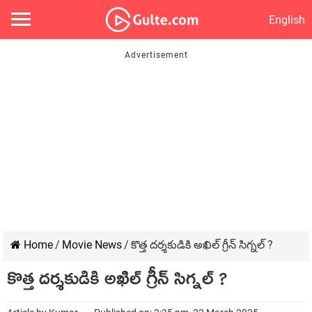
English
Home
/
Movie News
/
కొత్త దర్శకుడికి అఖిల్ గ్రీన్ సిగ్నల్ ?
కొత్త దర్శకుడికి అఖిల్ గ్రీన్ సిగ్నల్ ?