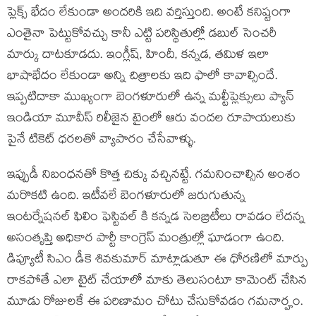
ప్లెక్స్ భేదం లేకుండా అందరికి ఇది వర్తిస్తుంది. అంటే కనిష్టంగా
ఎంతైనా పెట్టుకోవచ్చు కానీ ఎట్టి పరిస్థితుల్లో డబుల్ సెంచరీ
మార్కు దాటకూడదు. ఇంగ్లీష్, హిందీ, కన్నడ, తమిళ ఇలా
భాషాభేదం లేకుండా అన్ని చిత్రాలకు ఇది ఫాలో కావాల్సిందే.
ఇప్పటిదాకా ముఖ్యంగా బెంగళూరులో ఉన్న మల్టీప్లెక్సులు ప్యాన్
ఇండియా మూవీస్ రిలీజైన టైంలో ఆరు వందల రూపాయలుకు
పైనే టికెట్ ధరలతో వ్యాపారం చేసేవాళ్ళు.
ఇప్పుడీ నిబంధనతో కొత్త చిక్కు వచ్చినట్టే. గమనించాల్సిన అంశం
మరొకటి ఉంది. ఇటీవలే బెంగళూరులో జరుగుతున్న
ఇంటర్నేషనల్ ఫిలిం ఫెస్టివల్ కి కన్నడ సెలబ్రిటీలు రావడం లేదన్న
అసంతృప్తి అధికార పార్టీ కాంగ్రెస్ మంత్రుల్లో ఘాడంగా ఉంది.
డిప్యూటీ సిఎం డీకె శివకుమార్ మాట్లాడుతూ ఈ ధోరణిలో మార్పు
రాకపోతే ఎలా టైట్ చేయాలో మాకు తెలుసంటూ కామెంట్ చేసిన
మూడు రోజులకే ఈ పరిణామం చోటు చేసుకోవడం గమనార్హం.