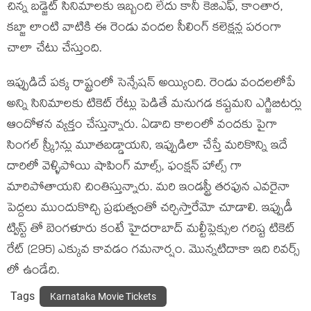
చిన్న బడ్జెట్ సినిమాలకు ఇబ్బంది లేదు కానీ కెజిఎఫ్, కాంతార,
కబ్జా లాంటి వాటికి ఈ రెండు వందల సీలింగ్ కలెక్షన్ల పరంగా
చాలా చేటు చేస్తుంది.
ఇప్పుడిదే పక్క రాష్ట్రంలో సెన్సేషన్ అయ్యింది. రెండు వందలలోపే
అన్ని సినిమాలకు టికెట్ రేట్లు పెడితే మనుగడ కష్టమని ఎగ్జిబిటర్లు
ఆందోళన వ్యక్తం చేస్తున్నారు. ఏడాది కాలంలో వందకు పైగా
సింగల్ స్క్రీన్లు మూతబడ్డాయని, ఇప్పుడిలా చేస్తే మరికొన్ని ఇదే
దారిలో వెళ్ళిపోయి షాపింగ్ మాల్స్, ఫంక్షన్ హాల్స్ గా
మారిపోతాయని చింతిస్తున్నారు. మరి ఇండస్ట్రీ తరఫున ఎవరైనా
పెద్దలు ముందుకొచ్చి ప్రభుత్వంతో చర్చిస్తారేమో చూడాలి. ఇప్పుడీ
ట్విస్ట్ తో బెంగళూరు కంటే హైదరాబాద్ మల్టీప్లెక్సుల గరిష్ట టికెట్
రేట్ (295) ఎక్కువ కావడం గమనార్షం. మొన్నటిదాకా ఇది రివర్స్
లో ఉండేది.
Tags
Karnataka Movie Tickets