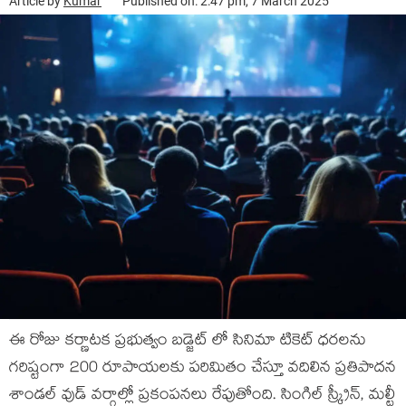
Article by
Kumar
Published on: 2:47 pm, 7 March 2025
ఈ రోజు కర్ణాటక ప్రభుత్వం బడ్జెట్ లో సినిమా టికెట్ ధరలను
గరిష్టంగా 200 రూపాయలకు పరిమితం చేస్తూ వదిలిన ప్రతిపాదన
శాండల్ వుడ్ వర్గాల్లో ప్రకంపనలు రేపుతోంది. సింగిల్ స్క్రీన్, మల్టీ