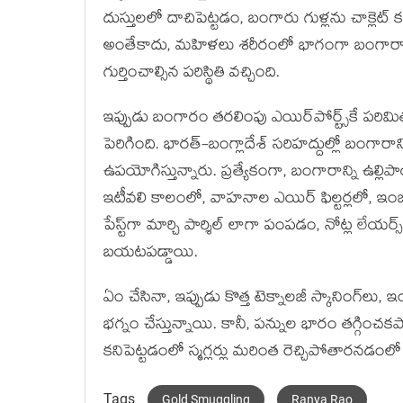
దుస్తులలో దాచిపెట్టడం, బంగారు గుళ్లను చాక్లెట్ 
అంతేకాదు, మహిళలు శరీరంలో భాగంగా బంగారాన్ని ద
గుర్తించాల్సిన పరిస్థితి వచ్చింది.
ఇప్పుడు బంగారం తరలింపు ఎయిర్‌పోర్ట్స్‌కే పరిమ
పెరిగింది. భారత్-బంగ్లాదేశ్ సరిహద్దుల్లో బంగారా
ఉపయోగిస్తున్నారు. ప్రత్యేకంగా, బంగారాన్ని ఉ
ఇటీవలి కాలంలో, వాహనాల ఎయిర్ ఫిల్టర్లలో, ఇంజిన
పేస్ట్‌గా మార్చి పార్శిల్ లాగా పంపడం, నోట్ల లేయర
బయటపడ్డాయి.
ఏం చేసినా, ఇప్పుడు కొత్త టెక్నాలజీ స్కానింగ్‌లు, ఇంటె
భగ్నం చేస్తున్నాయి. కానీ, పన్నుల భారం తగ్గించక
కనిపెట్టడంలో స్మగ్లర్లు మరింత రెచ్చిపోతారనడ
Tags
Gold Smuggling
Ranya Rao