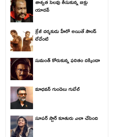
శాశ్వత సెలవు తీసుకున్న బిక్షు
యాదవ్
క్రేజీ దర్శకుడు హీరో అయితే సౌండ్
లేదేంటి
సుమంత్ కోరుకున్న ఫలితం దక్కిందా
మాధ‌వ‌న్ గుండెలు గుబేల్‌
సూపర్ స్టార్ కూతురు ఎలా చేసింది