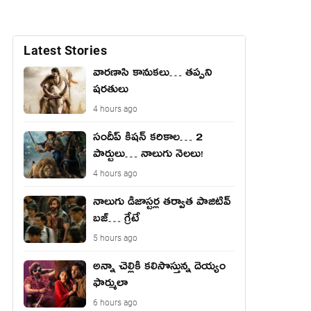
Latest Stories
వారణాసి కానుకలు… తప్పని
షరతులు
4 hours ago
సందీప్ కిషన్ కరికాల… 2
పార్టులు… నాలుగు నెలలు!
4 hours ago
నాలుగు డిజాస్ట‌ర్ల త‌ర్వాత పాజిటివ్
బ‌జ్… గ్రేటే
5 hours ago
అన్నా చెల్లికి కలిసొస్తున్న దెయ్యం
ఫార్ములా
6 hours ago