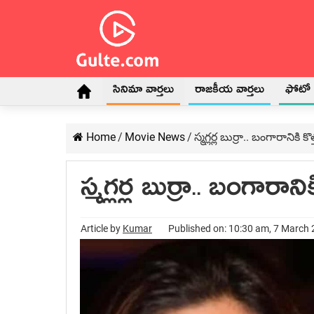
సినిమా వార్తలు
రాజకీయ వార్తలు
ఫోటో గ
Home
/
Movie News
/
స్మగ్లర్ల బుర్రా.. బంగారానికి
స్మగ్లర్ల బుర్రా.. బంగార
Article by
Kumar
Published on: 10:30 am, 7 March