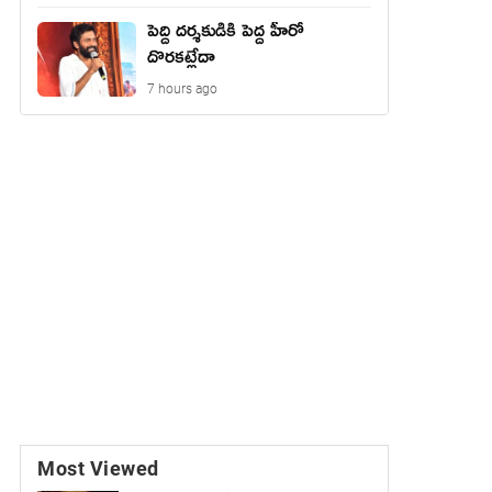
పెద్ది దర్శకుడికి పెద్ద హీరో
దొరకట్లేదా
7 hours ago
Most Viewed