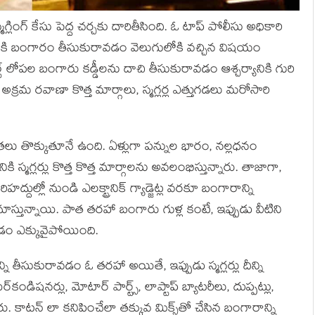
ింగ్ కేసు పెద్ద చర్చకు దారితీసింది. ఓ టాప్ పోలీసు అధికారి
త్‌కి బంగారం తీసుకురావడం వెలుగులోకి వచ్చిన విషయం
ల్ట్ లోపల బంగారు కడ్డీలను దాచి తీసుకురావడం ఆశ్చర్యానికి గురి
రమ రవాణా కొత్త మార్గాలు, స్మగ్లర్ల ఎత్తుగడలు మరోసారి
తలు తొక్కుతూనే ఉంది. ఏళ్లుగా పన్నుల భారం, నల్లధనం
స్మగ్లర్లు కొత్త కొత్త మార్గాలను అవలంభిస్తున్నారు. తాజాగా,
దుల్లో నుండి ఎలక్ట్రానిక్ గ్యాడ్జెట్ల వరకూ బంగారాన్ని
ూస్తున్నాయి. పాత తరహా బంగారు గుళ్ల కంటే, ఇప్పుడు వీటిని
ించడం ఎక్కువైపోయింది.
ారాన్ని తీసుకురావడం ఓ తరహా అయితే, ఇప్పుడు స్మగ్లర్లు దీన్ని
ండిషనర్లు, మోటార్ పార్ట్స్, లాప్టాప్ బ్యాటరీలు, దుప్పట్లు,
ు. కాటన్ లా కనిపించేలా తక్కువ మిక్స్‌తో చేసిన బంగారాన్ని