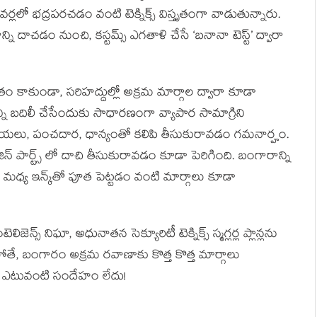
కవర్లలో భద్రపరచడం వంటి టెక్నిక్స్ విస్తృతంగా వాడుతున్నారు.
ాచడం నుంచి, కస్టమ్స్ ఎగతాళి చేసే ‘బనానా టెస్ట్’ ద్వారా
ితం కాకుండా, సరిహద్దుల్లో అక్రమ మార్గాల ద్వారా కూడా
న్ని బదిలీ చేసేందుకు సాధారణంగా వ్యాపార సామాగ్రిని
ల్లిపాయలు, పంచదార, ధాన్యంతో కలిపి తీసుకురావడం గమనార్హం.
్ పార్ట్స్ లో దాచి తీసుకురావడం కూడా పెరిగింది. బంగారాన్ని
్స్ మధ్య ఇన్క్‌తో పూత పెట్టడం వంటి మార్గాలు కూడా
లిజెన్స్ నిఘా, అధునాతన సెక్యూరిటీ టెక్నిక్స్ స్మగ్లర్ల ప్లాన్లను
పోతే, బంగారం అక్రమ రవాణాకు కొత్త కొత్త మార్గాలు
ంలో ఎటువంటి సందేహం లేదు!