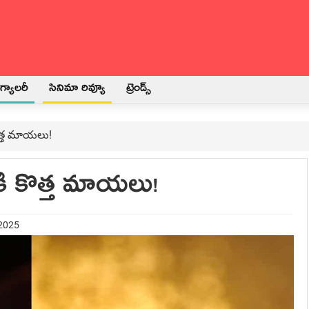
్యాలరీ
సినిమా రివ్యూ
ట్రెండ్స్
 కొత్త మాయలు!
ానికి కొత్త మాయలు!
 2025