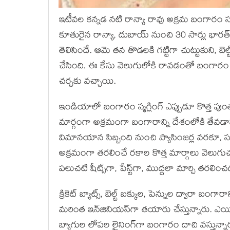
ఇటీవల కన్నడ నటి రాన్యా రావు అక్రమ బంగారం స్మగ్ల
కూతురైన రాన్యా, దుబాయ్ నుంచి 30 సార్లు భార
తెలిసిందే. ఆమె తన తొడలకి గట్టిగా చుట్టుకుని, బె
చేసింది. ఈ కేసు వెలుగులోకి రావడంతో బంగారం అక్
చర్చకు వచ్చాయి.
ఇండియాలో బంగారం స్మగ్లింగ్ ఎప్పుడూ కొత్త పుం
మార్గంగా అక్రమంగా బంగారాన్ని దేశంలోకి తేవడానికి 
విమానయాన సిబ్బంది నుంచి ప్యాసింజర్ల వరకూ, సరిహద్
అక్రమంగా తరలించే రకాల కొత్త మార్గాలు వెలుగుచ
పలుచటి షీట్స్‌గా, పేస్ట్‌గా, ముద్దలా మార్చి తరల
క్రికెట్ బ్యాట్స్, బెల్ట్ బక్కుల, పెన్నుల ద్వారా బంగ
మరింత ఇన్‌జినియస్‌గా తయారు చేస్తున్నారు. ఎయిర్‌క
బ్యాగుల లోపల లైనింగ్‌గా బంగారం దాచి వస్తున్నార